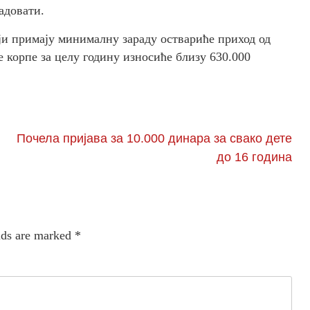
адовати.
оји примају минималну зараду оствариће приход од
 корпе за целу годину износиће близу 630.000
Почела пријава за 10.000 динара за свако дете
до 16 година
lds are marked
*