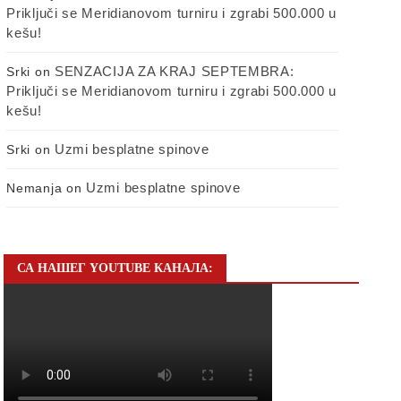
Priključi se Meridianovom turniru i zgrabi 500.000 u
kešu!
SENZACIJA ZA KRAJ SEPTEMBRA:
Srki
on
Priključi se Meridianovom turniru i zgrabi 500.000 u
kešu!
Uzmi besplatne spinove
Srki
on
Uzmi besplatne spinove
Nemanja
on
СА НАШЕГ YOUTUBE КАНАЛА: