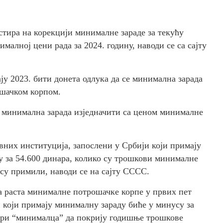
тира на корекцији минималне зараде за текућу
ималној цени рада за 2024. годину, наводи се са сајту
ају 2023. бити донета одлука да се минимална зарада
ошачком корпом.
”, минимална зарада изједначити са ценом минималне
них институција, запослени у Србији који примају
у за 54.600 динара, колико су трошкови минималне
су примили, наводи се на сајту СССС.
а раста минималне потрошачке корпе у првих пет
и који примају минималну зараду биће у минусу за
тири “минималца” да покрију годишње трошкове