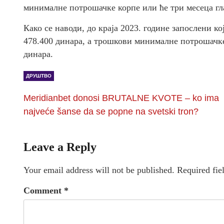
минималне потрошачке корпе или ће три месеца гл
Како се наводи, до краја 2023. године запослени к
478.400 динара, а трошкови минималне потрошачке
динара.
ДРУШТВО
Meridianbet donosi BRUTALNE KVOTE – ko ima
najveće šanse da se popne na svetski tron?
Leave a Reply
Your email address will not be published.
Required fie
Comment
*