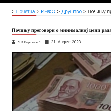
>
Почетна
>
ИНФО
>
Друштво
>
Почињу пр
Почињу преговори о минималној цени рад
21. August 2023.
RTB Bujanovac1