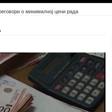
еговори о минималној цени рада
а