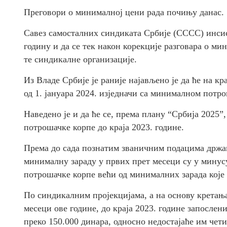
Преговори о минималној цени рада почињу данас.
Савез самосталних синдиката Србије (СССС) инсис
годину и да се тек након корекције разговара о мин
те синдикалне организације.
Из Владе Србије је раније најављено је да ће на кр
од 1. јануара 2024. изједначи са минималном потр
Наведено је и да ће се, према плану “Србија 2025
потрошачке корпе до краја 2023. године.
Према до сада познатим званичним подацима држав
минималну зараду у првих прет месеци су у минус
потрошачке корпе већи од минималних зарада које 
По синдикалним пројекцијама, а на основу кретањ
месеци ове године, до краја 2023. године запослен
преко 150.000 динара, односно недостајаће им че