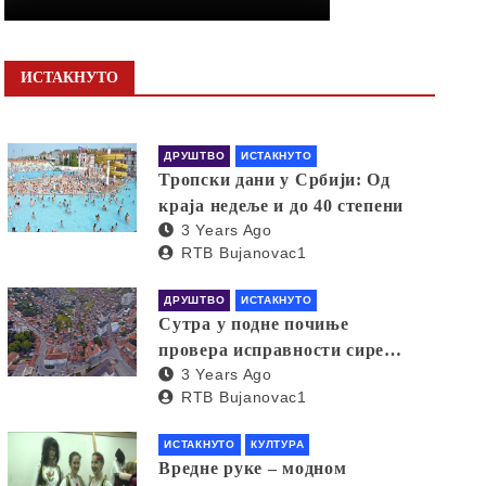
ИСТАКНУТО
ДРУШТВО
ИСТАКНУТО
Тропски дани у Србији: Од
краја недеље и до 40 степени
3 Years Ago
RTB Bujanovac1
ДРУШТВО
ИСТАКНУТО
Сутра у подне почиње
провера исправности сирена
3 Years Ago
за узбуњивање
RTB Bujanovac1
ИСТАКНУТО
КУЛТУРА
Вредне руке – модном