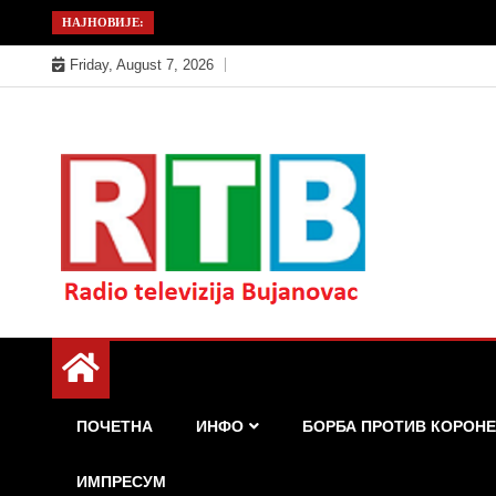
Skip
НАЈНОВИЈЕ:
to
Friday, August 7, 2026
content
Радио телевизија Бујановац
РТБ Бујановац
ПОЧЕТНА
ИНФО
БОРБА ПРОТИВ КОРОНЕ
ИМПРЕСУМ