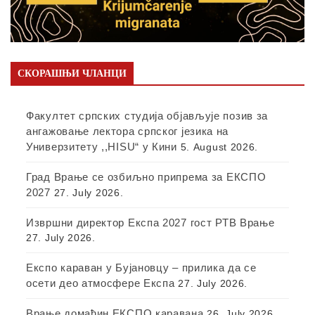
СКОРАШЊИ ЧЛАНЦИ
Факултет српских студија објављује позив за
ангажовање лектора српског језика на
Универзитету ,,HISU“ у Кини
5. August 2026.
Град Врање се озбиљно припрема за ЕКСПО
2027
27. July 2026.
Извршни директор Експа 2027 гост РТВ Врање
27. July 2026.
Експо караван у Бујановцу – прилика да се
осети део атмосфере Експа
27. July 2026.
Врање домаћин ЕКСПО каравана
26. July 2026.