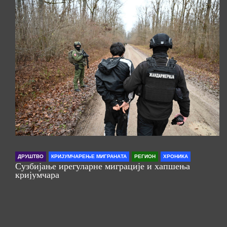
ДРУШТВО
КРИЈУМЧАРЕЊЕ МИГРАНАТА
РЕГИОН
ХРОНИКА
Сузбијање ирегуларне миграције и хапшења
кријумчара