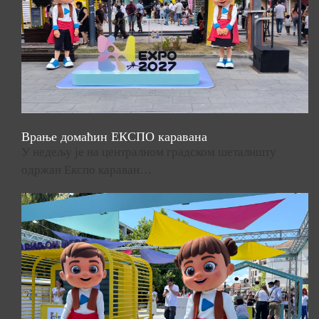
Врање домаћин ЕКСПО каравана
У недељу је на централном градском шеталишту
одржан Експо караван…