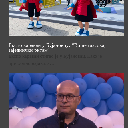
Експо караван у Бујановцу: “Више гласова,
заједнички ритам”
Експо караван стигао је у Бујановац. Како је
претходно најавила…