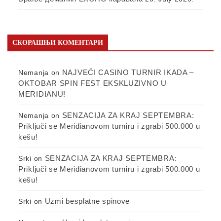
СКОРАШЊИ КОМЕНТАРИ
NAJVEĆI CASINO TURNIR IKADA –
Nemanja
on
OKTOBAR SPIN FEST EKSKLUZIVNO U
MERIDIANU!
SENZACIJA ZA KRAJ SEPTEMBRA:
Nemanja
on
Priključi se Meridianovom turniru i zgrabi 500.000 u
kešu!
SENZACIJA ZA KRAJ SEPTEMBRA:
Srki
on
Priključi se Meridianovom turniru i zgrabi 500.000 u
kešu!
Uzmi besplatne spinove
Srki
on