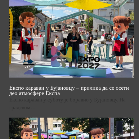
Експо караван у Бујановцу – прилика да се осети
део атмосфере Експа
Експо караван у суботу је боравио у Бујановцу. На
градском…