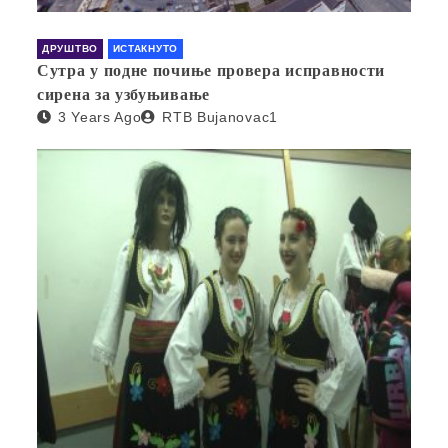
ДРУШТВО
ИСТАКНУТО
Сутра у подне почиње провера исправности
сирена за узбуњивање
3 Years Ago
RTB Bujanovac1