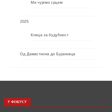
Ми чујемо срцем
2025
Клица за будућност
Од Дамастиона до Бујановца
У ФОКУСУ