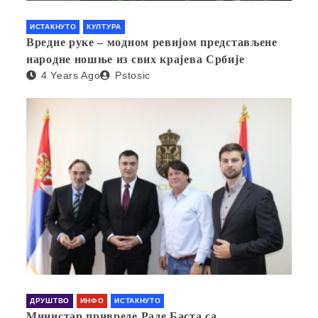
ИСТАКНУТО
КУЛТУРА
Вредне руке – модном ревијом представљене
народне ношње из свих крајева Србије
4 Years Ago
Pstosic
ДРУШТВО
ИНФО
ИСТАКНУТО
Министар привреде Раде Баста са