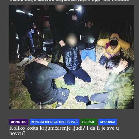
ДРУШТВО
КРИЈУМЧАРЕЊЕ МИГРАНАТА
РЕГИОН
ХРОНИКА
Koliko košta krijumčarenje ljudi? I da li je sve u
novcu?