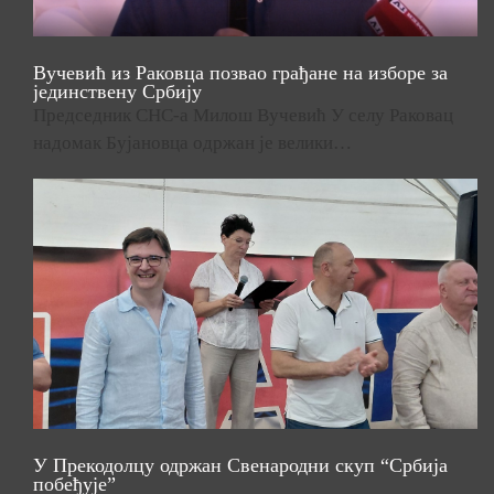
Вучевић из Раковца позвао грађане на изборе за
јединствену Србију
Председник СНС-а Милош Вучевић У селу Раковац
надомак Бујановца одржан је велики…
У Прекодолцу одржан Свенародни скуп “Србија
побеђује”