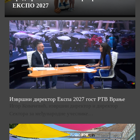
ЕКСПО 2027
Извршни директор Експа 2027 гост РТВ Врање
Игор Ковачевић, извршни директор и директор
Сектора за међународне учеснике…