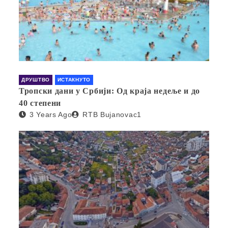
ДРУШТВО
ИСТАКНУТО
Тропски дани у Србији: Од краја недеље и до
40 степени
3 Years Ago
RTB Bujanovac1