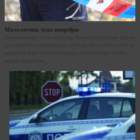
Малолетник теже повређен
Током викенда се на подручју Полицијске управе Врање
догодило пет саобраћајних незгода. Малолетна особа је
задобила теже телесне повреде, док су четири особе
лакше повређене.…