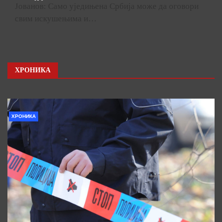
Јованов: Само уједињена Србија може да оговори
свим искушењима и…
ХРОНИКА
ХРОНИКА