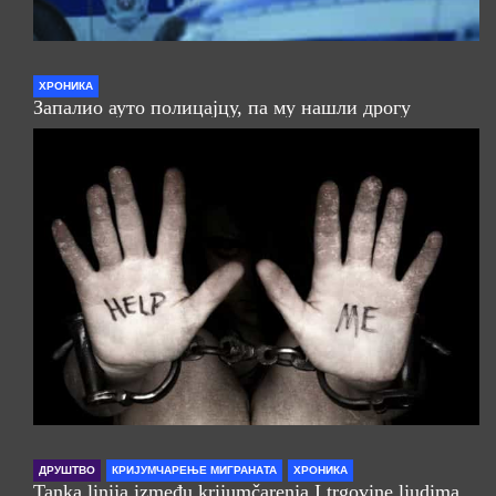
ХРОНИКА
Запалио ауто полицајцу, па му нашли дрогу
ДРУШТВО
КРИЈУМЧАРЕЊЕ МИГРАНАТА
ХРОНИКА
Tanka linija između krijumčarenja I trgovine ljudima