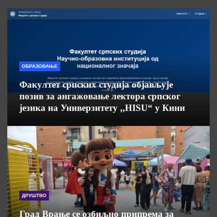
ОБРАЗОВАЊЕ
Факултет српских студија објављује
позив за ангажовање лектора српског
језика на Универзитету ,,HISU“ у Кини
ДРУШТВО
Град Врање се озбиљно припрема за