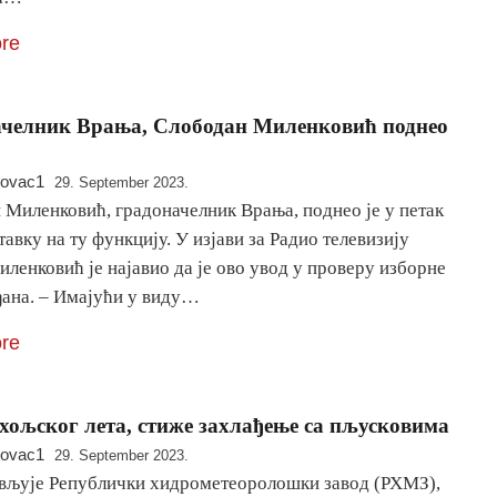
re
челник Врања, Слободан Миленковић поднео
novac1
29. September 2023.
 Миленковић, градоначелник Врања, поднео је у петак
тавку на ту функцију. У изјави за Радио телевизију
ленковић је најавио да је ово увод у проверу изборне
ђана. – Имајући у виду…
re
хољског лета, стиже захлађење са пљусковима
novac1
29. September 2023.
ављује Републички хидрометеоролошки завод (РХМЗ),