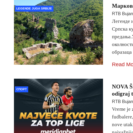
Марково
LEGENDE JUGA SRBIJE
RTB Buja
Легенде и
Српска к
предања.
околности
образаца
Read Mo
NOVA Š
СПОРТ
odigraj 
RTB Buja
Vreme je z
fudbalere,
nove utak
najvažni