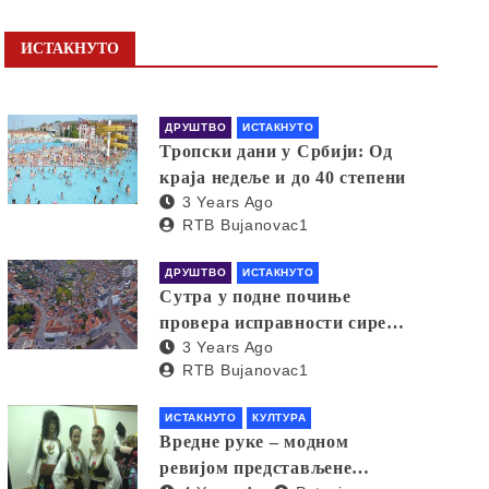
ИСТАКНУТО
ДРУШТВО
ИСТАКНУТО
Тропски дани у Србији: Од
краја недеље и до 40 степени
3 Years Ago
RTB Bujanovac1
ДРУШТВО
ИСТАКНУТО
Сутра у подне почиње
провера исправности сирена
3 Years Ago
за узбуњивање
RTB Bujanovac1
ИСТАКНУТО
КУЛТУРА
Вредне руке – модном
ревијом представљене