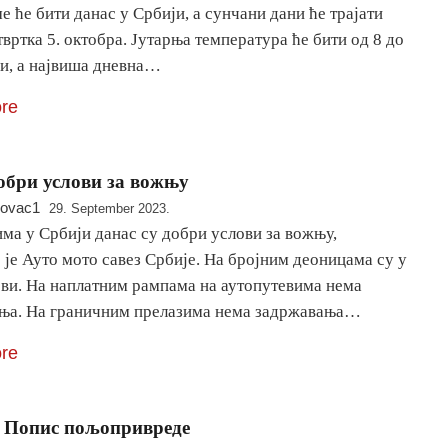
е ће бити данас у Србији, а сунчани дани ће трајати
твртка 5. октобра. Јутарња температура ће бити од 8 до
ни, а највиша дневна…
re
обри услови за вожњу
novac1
29. September 2023.
ма у Србији данас су добри услови за вожњу,
је Ауто мото савез Србије. На бројним деоницама су у
ови. На наплатним рампама на аутопутевима нема
ња. На граничним прелазима нема задржавања…
re
 Попис пољопривреде