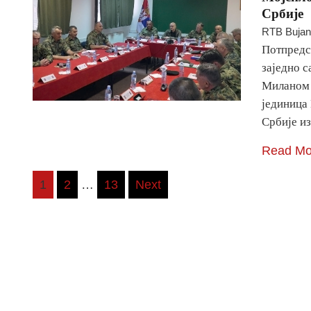
Србије
RTB Buja
Потпредс
заједно 
Миланом 
јединица
Србије и
Read Mo
Posts
1
2
…
13
Next
pagination