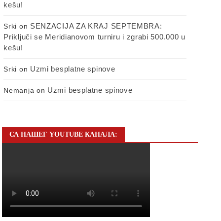
kešu!
SENZACIJA ZA KRAJ SEPTEMBRA:
Srki
on
Priključi se Meridianovom turniru i zgrabi 500.000 u
kešu!
Uzmi besplatne spinove
Srki
on
Uzmi besplatne spinove
Nemanja
on
СА НАШЕГ YOUTUBE КАНАЛА: