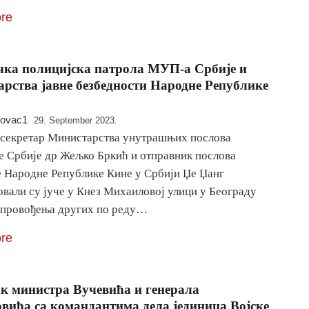
re
чка полицијска патрола МУП-а Србије и
рства јавне безбедности Народне Републике
novac1
29. September 2023.
секретар Министарства унутрашњих послова
е Србије др Жељко Бркић и отправник послова
 Народне Републике Кине у Србији Џе Џанг
овали су јуче у Кнез Михаиловој улици у Београду
спровођења других по реду…
re
к министра Вучевића и генерала
вића са командантима дела јединица Војске