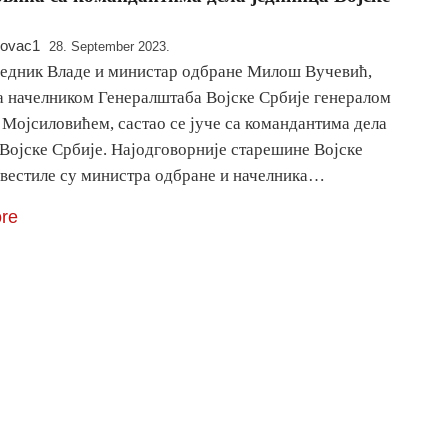
novac1
28. September 2023.
едник Владе и министар одбране Милош Вучевић,
са начелником Генералштаба Војске Србије генералом
Мојсиловићем, састао се јуче са командантима дела
 Војске Србије. Најодговорније старешине Војске
звестиле су министра одбране и начелника…
re