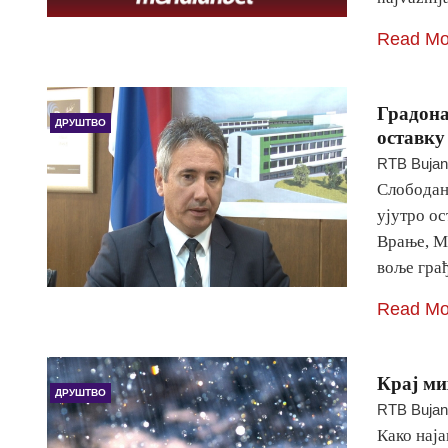
Read Mo
Градона
ДРУШТВО
оставку
RTB Buja
Слободан
ујутро ос
Врање, Ми
воље гра
Read Mo
Крај ми
ДРУШТВО
RTB Buja
Како нај