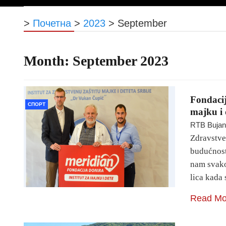
>
Почетна
>
2023
>
September
Month:
September 2023
Fondacij
СПОРТ
majku i 
RTB Buja
Zdravstve
budućnost,
nam svako
lica kada
Read Mo