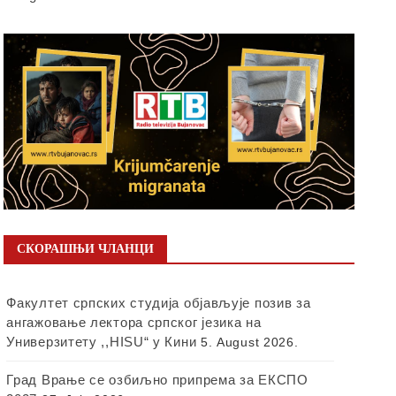
СКОРАШЊИ ЧЛАНЦИ
Факултет српских студија објављује позив за
ангажовање лектора српског језика на
Универзитету ,,HISU“ у Кини
5. August 2026.
Град Врање се озбиљно припрема за ЕКСПО