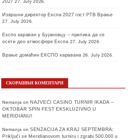
2027
27. July 2026.
Извршни директор Експа 2027 гост РТВ Врање
27. July 2026.
Експо караван у Бујановцу – прилика да се
осети део атмосфере Експа
27. July 2026.
Врање домаћин ЕКСПО каравана
26. July 2026.
СКОРАШЊИ КОМЕНТАРИ
NAJVEĆI CASINO TURNIR IKADA –
Nemanja
on
OKTOBAR SPIN FEST EKSKLUZIVNO U
MERIDIANU!
SENZACIJA ZA KRAJ SEPTEMBRA:
Nemanja
on
Priključi se Meridianovom turniru i zgrabi 500.000 u