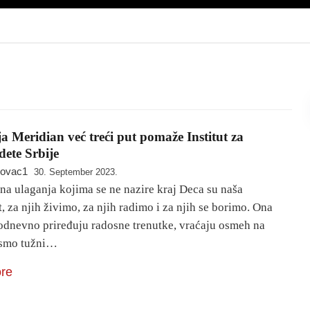
a Meridian već treći put pomaže Institut za
dete Srbije
novac1
30. September 2023.
na ulaganja kojima se ne nazire kraj Deca su naša
 za njih živimo, za njih radimo i za njih se borimo. Ona
dnevno priređuju radosne trenutke, vraćaju osmeh na
 smo tužni…
re