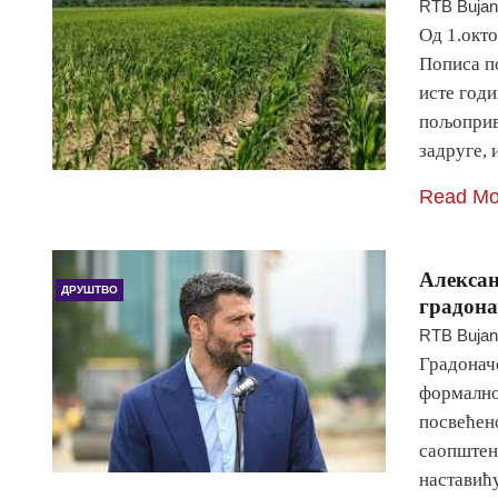
RTB Buja
Од 1.окт
Пописа по
исте год
пољоприв
задруге, 
Read Mo
Алексан
ДРУШТВО
градона
RTB Buja
Градонач
формално 
посвећено
саопштено
настави