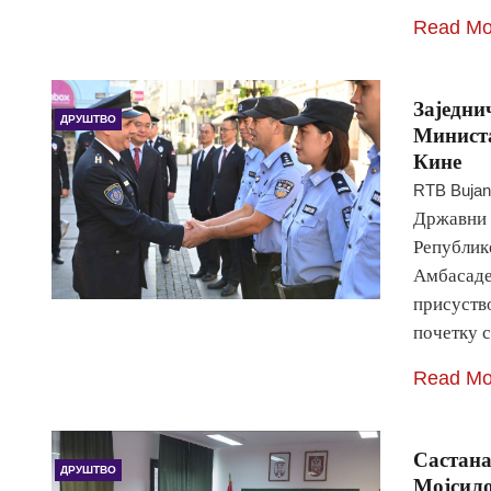
Read Mo
Заједни
ДРУШТВО
Министа
Кине
RTB Buja
Државни 
Републик
Амбасаде
присуств
почетку 
Read Mo
Састана
ДРУШТВО
Мојсило