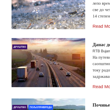
лепо врем
све до че
14 степе
Read Mo
Данас д
ДРУШТВО
RTB Buja
На путеви
саопштио 
току рад
задржава
Read Mo
Почиње
ДРУШТВО
ПОЉОПРИВРЕДА