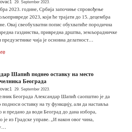
novac1
29. September 2023.
обра 2023. године, Србија започиње спровођење
љопривреде 2023, који ће трајати до 15. децембра
ине. Овај свеобухватни попис обухватиће породична
редна газдинства, привредна дрштва, земљорадничке
и предузетнике чија је основна делатност…
re
дар Шапић поднео оставку на место
челника Београда
novac1
29. September 2023.
елник Београда Александар Шапић саопштио је да
подноси оставку на ту функцију, али да наставља
 и предано да води Београд до дана избора,
 је из Градске управе. „И након овог чина,
ћу…