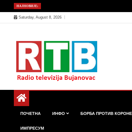
Skip
НАЈНОВИЈЕ:
to
Saturday, August 8, 2026
content
Радио телевизија Бујановац
РТБ Бујановац
ПОЧЕТНА
ИНФО
БОРБА ПРОТИВ КОРОНЕ
ИМПРЕСУМ