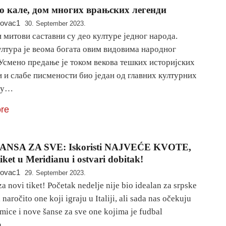
 кале, дом многих врањских легенди
novac1
30. September 2023.
 митови саставни су део културе једног народа.
ултура је веома богата овим видовима народног
Усмено предање је током векова тешких историјских
 и слабе писмености био један од главних културних
 у…
re
ANSA ZA SVE: Iskoristi NAJVEĆE KVOTE,
tiket u Meridianu i ostvari dobitak!
novac1
29. September 2023.
a novi tiket! Početak nedelje nije bio idealan za srpske
 naročito one koji igraju u Italiji, ali sada nas očekuju
mice i nove šanse za sve one kojima je fudbal
ja…