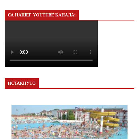
СА НАШЕГ YOUTUBE КАНАЛА:
ИСТАКНУТО