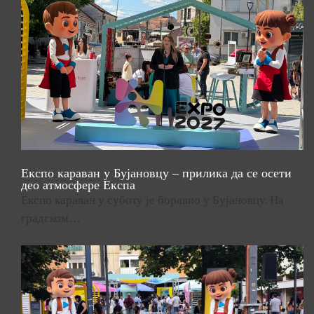
Експо караван у Бујановцу – прилика да се осети
део атмосфере Експа
Експо караван у суботу је боравио у Бујановцу. На
градском…