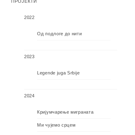
ПРОЈЕКТИ
2022
Од подлоге до нити
2023
Legende juga Srbije
2024
Кријумчарење миграната
Ми чујемо срцем