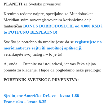
PLANETI
za Svetsko prvenstvo!
Krenimo redom: najpre, specijalno za Mundobasket –
Meridian svim novoregistrovanim korisnicima daje
fantastičan
BONUS DOBRODOŠLCIE od 4.000 RSD i
to POTPUNO BESPLATNO!
Sve što je potrebno da uradite jeste da se
registrujete na
meridianbet.rs sajtu ili mobilnoj aplikaciji
,
verifikujete svoj nalog i – to je to!
A, onda… Ostanite na istoj adresi, jer vas čeka sjajna
ponuda za klađenje. Hajde da pogledamo neke predloge:
POBEDNIK SVETSKOG PRVENSTVA:
Sjedinjene Američke Države – kvota 1.86
Francuska – kvota 8.35