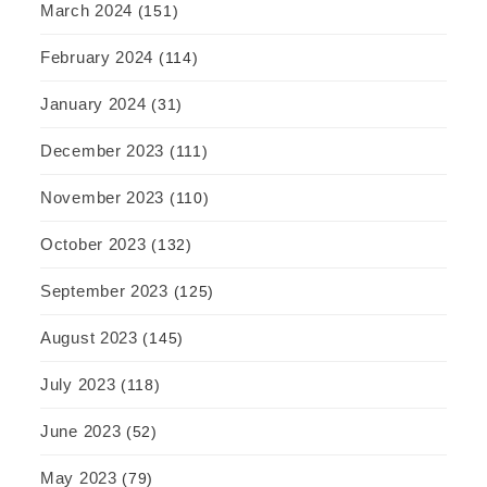
March 2024
(151)
February 2024
(114)
January 2024
(31)
December 2023
(111)
November 2023
(110)
October 2023
(132)
September 2023
(125)
August 2023
(145)
July 2023
(118)
June 2023
(52)
May 2023
(79)