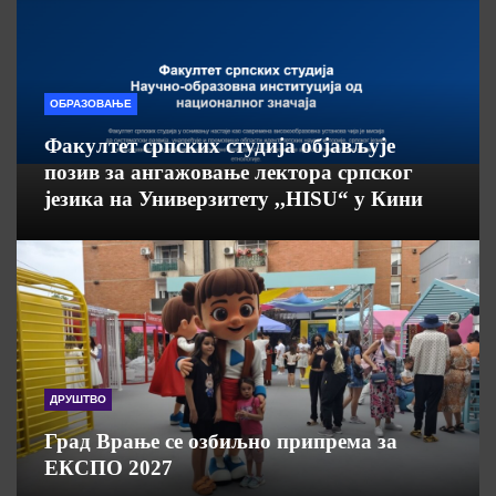
ОБРАЗОВАЊЕ
Факултет српских студија објављује
позив за ангажовање лектора српског
језика на Универзитету ,,HISU“ у Кини
ДРУШТВО
Град Врање се озбиљно припрема за
ЕКСПО 2027