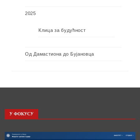
2025
Клица за будућност
Од Дамастиона до Бујановца
У ФОКУСУ