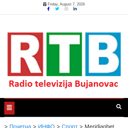
Skip
Friday, August 7, 2026
to
content
Радио телевизија Бујановац
РТБ Бујановац
Toggle
navigation
>
Почетна
>
ИНФО
>
Спорт
>
Meridianbet