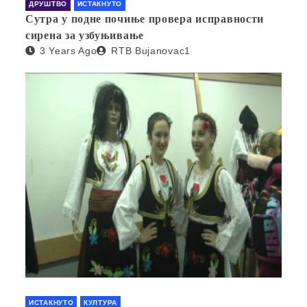
ДРУШТВО
ИСТАКНУТО
Сутра у подне почиње провера исправности
сирена за узбуњивање
3 Years Ago
RTB Bujanovac1
ИСТАКНУТО
КУЛТУРА