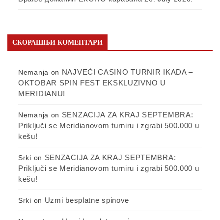
СКОРАШЊИ КОМЕНТАРИ
NAJVEĆI CASINO TURNIR IKADA –
Nemanja
on
OKTOBAR SPIN FEST EKSKLUZIVNO U
MERIDIANU!
SENZACIJA ZA KRAJ SEPTEMBRA:
Nemanja
on
Priključi se Meridianovom turniru i zgrabi 500.000 u
kešu!
SENZACIJA ZA KRAJ SEPTEMBRA:
Srki
on
Priključi se Meridianovom turniru i zgrabi 500.000 u
kešu!
Uzmi besplatne spinove
Srki
on