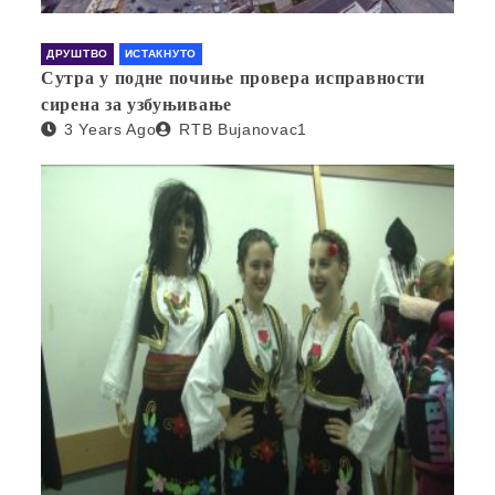
ДРУШТВО
ИСТАКНУТО
Сутра у подне почиње провера исправности
сирена за узбуњивање
3 Years Ago
RTB Bujanovac1