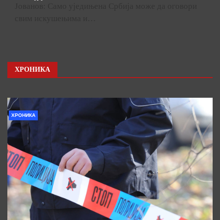
Јованов: Само уједињена Србија може да оговори
свим искушењима и…
ХРОНИКА
ХРОНИКА