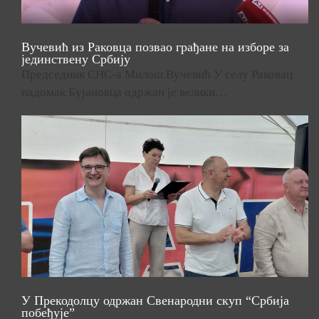
Вучевић из Раковца позвао грађане на изборе за
јединствену Србију
Председник СНС-а Милош Вучевић У селу Раковац
надомак Бујановца одржан је велики…
У Прекодолцу одржан Свенародни скуп “Србија
побеђује”