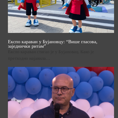
Експо караван у Бујановцу: “Више гласова,
заједнички ритам”
Експо караван стигао је у Бујановац. Како је
претходно најавила…