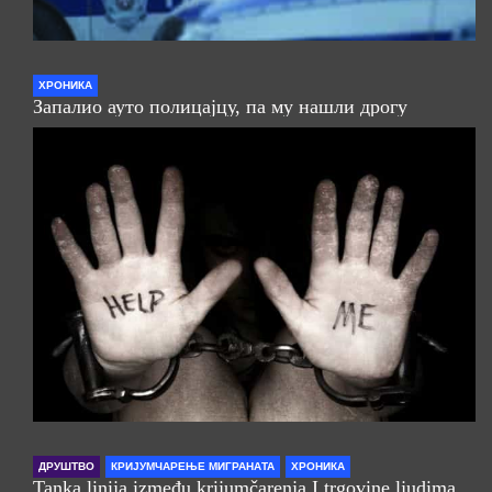
ХРОНИКА
Запалио ауто полицајцу, па му нашли дрогу
ДРУШТВО
КРИЈУМЧАРЕЊЕ МИГРАНАТА
ХРОНИКА
Tanka linija između krijumčarenja I trgovine ljudima