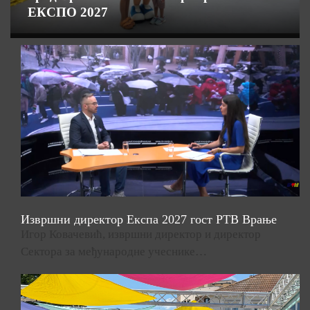
ЕКСПО 2027
Извршни директор Експа 2027 гост РТВ Врање
Игор Ковачевић, извршни директор и директор
Сектора за међународне учеснике…