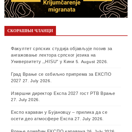
СКОРАШЊИ ЧЛАНЦИ
Факултет српских студија објављује позив за
ангажовање лектора српског језика на
Универзитету ,,HISU“ у Кини
5. August 2026.
Град Врање се озбиљно припрема за ЕКСПО
2027
27. July 2026.
Извршни директор Експа 2027 гост РТВ Врање
27. July 2026.
Експо караван у Бујановцу – прилика да се
осети део атмосфере Експа
27. July 2026.
Врање домаћин ЕКСПО каравана
26. July 2026.