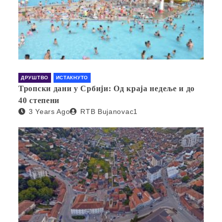
ДРУШТВО
ИСТАКНУТО
Тропски дани у Србији: Од краја недеље и до
40 степени
3 Years Ago
RTB Bujanovac1