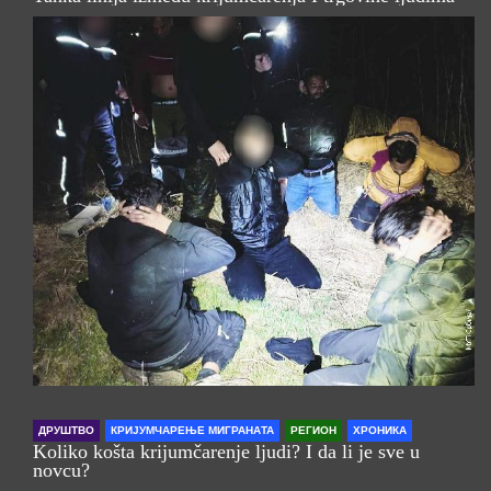
ДРУШТВО
КРИЈУМЧАРЕЊЕ МИГРАНАТА
РЕГИОН
ХРОНИКА
Koliko košta krijumčarenje ljudi? I da li je sve u
novcu?