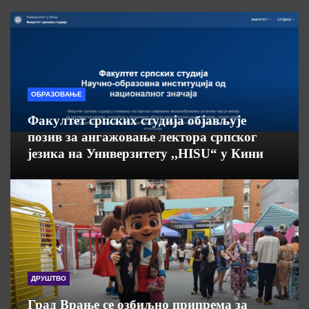
ОБРАЗОВАЊЕ
Факултет српских студија објављује
позив за ангажовање лектора српског
језика на Универзитету ,,HISU“ у Кини
ДРУШТВО
Град Врање се озбиљно припрема за