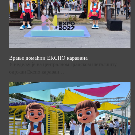
Врање домаћин ЕКСПО каравана
У недељу је на централном градском шеталишту
одржан Експо караван…