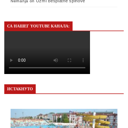
Uzmi besplatne spinove
Nemanja
on
СА НАШЕГ YOUTUBE КАНАЛА:
ИСТАКНУТО