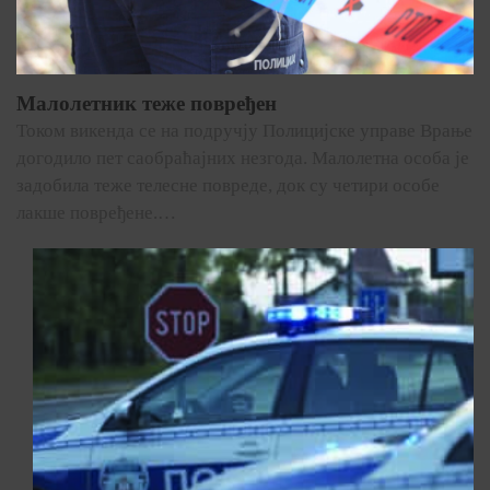
Малолетник теже повређен
Током викенда се на подручју Полицијске управе Врање
догодило пет саобраћајних незгода. Малолетна особа је
задобила теже телесне повреде, док су четири особе
лакше повређене.…