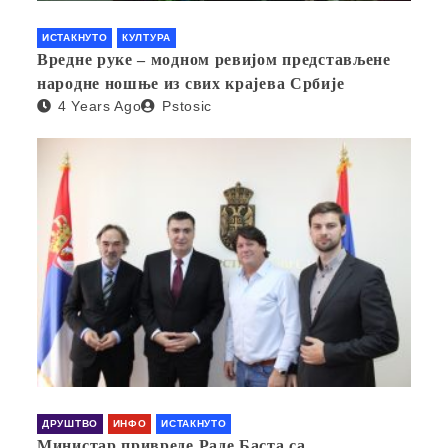
ИСТАКНУТО
КУЛТУРА
Вредне руке – модном ревијом представљене
народне ношње из свих крајева Србије
4 Years Ago
Pstosic
ДРУШТВО
ИНФО
ИСТАКНУТО
Министар привреде Раде Баста са