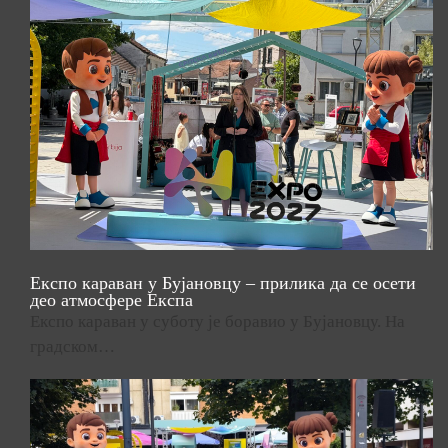
Експо караван у Бујановцу – прилика да се осети
део атмосфере Експа
Експо караван у суботу је боравио у Бујановцу. На
градском…