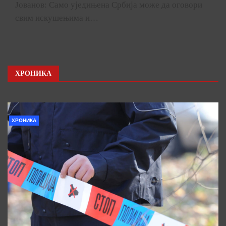
Јованов: Само уједињена Србија може да оговори
свим искушењима и…
ХРОНИКА
ХРОНИКА