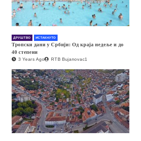
ДРУШТВО
ИСТАКНУТО
Тропски дани у Србији: Од краја недеље и до
40 степени
3 Years Ago
RTB Bujanovac1