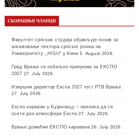
СКОРАШЊИ ЧЛАНЦИ
Факултет српских студија објављује позив за
ангажовање лектора српског језика на
Универзитету ,,HISU“ у Кини
5. August 2026.
Град Врање се озбиљно припрема за ЕКСПО
2027
27. July 2026.
Извршни директор Експа 2027 гост РТВ Врање
27. July 2026.
Експо караван у Бујановцу – прилика да се
осети део атмосфере Експа
27. July 2026.
Врање домаћин ЕКСПО каравана
26. July 2026.