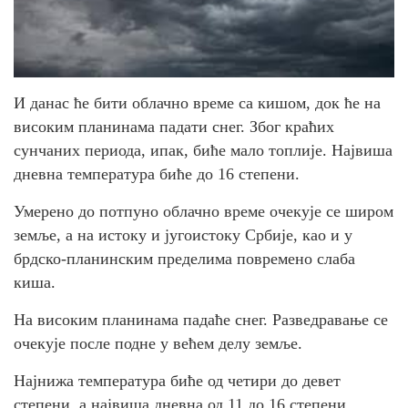
И данас ће бити облачно време са кишом, док ће на
високим планинама падати снег. Због краћих
сунчаних периода, ипак, биће мало топлије. Највиша
дневна температура биће до 16 степени.
Умерено до потпуно облачно време очекује се широм
земље, а на истоку и југоистоку Србије, као и у
брдско-планинским пределима повремено слаба
киша.
На високим планинама падаће снег. Разведравање се
очекује после подне у већем делу земље.
Најнижа температура биће од четири до девет
степени, а највиша дневна од 11 до 16 степени.