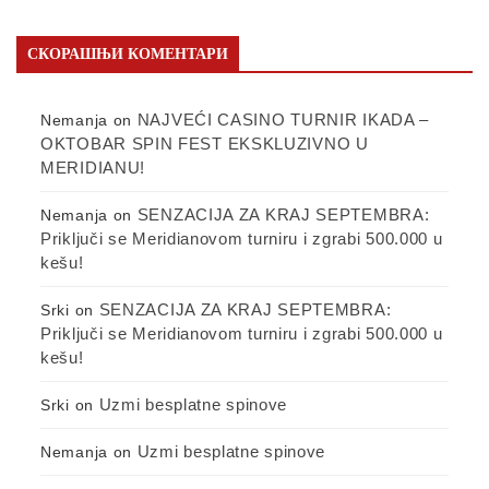
СКОРАШЊИ КОМЕНТАРИ
NAJVEĆI CASINO TURNIR IKADA –
Nemanja
on
OKTOBAR SPIN FEST EKSKLUZIVNO U
MERIDIANU!
SENZACIJA ZA KRAJ SEPTEMBRA:
Nemanja
on
Priključi se Meridianovom turniru i zgrabi 500.000 u
kešu!
SENZACIJA ZA KRAJ SEPTEMBRA:
Srki
on
Priključi se Meridianovom turniru i zgrabi 500.000 u
kešu!
Uzmi besplatne spinove
Srki
on
Uzmi besplatne spinove
Nemanja
on