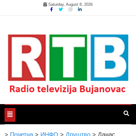
Skip
Saturday, August 8, 2026
to
content
Радио телевизија Бујановац
РТБ Бујановац
Toggle
navigation
>
Почетна
>
ИНФО
>
Друштво
>
Данас