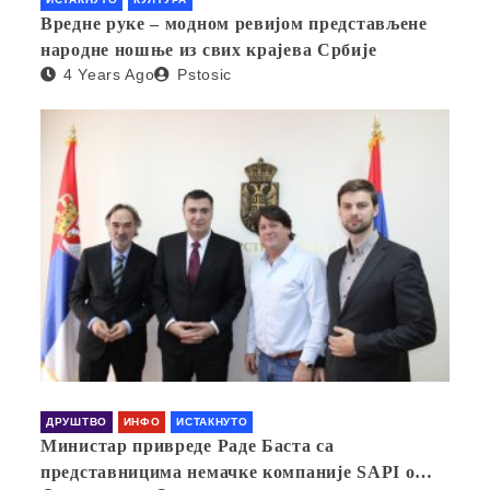
Вредне руке – модном ревијом представљене
народне ношње из свих крајева Србије
4 Years Ago
Pstosic
ДРУШТВО
ИНФО
ИСТАКНУТО
Министар привреде Раде Баста са
представницима немачке компаније SAPI о