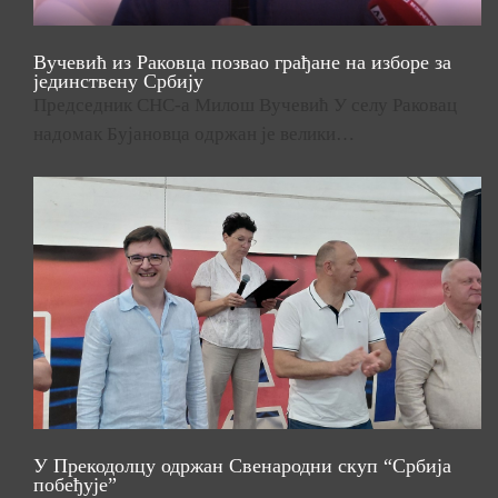
Вучевић из Раковца позвао грађане на изборе за
јединствену Србију
Председник СНС-а Милош Вучевић У селу Раковац
надомак Бујановца одржан је велики…
У Прекодолцу одржан Свенародни скуп “Србија
побеђује”