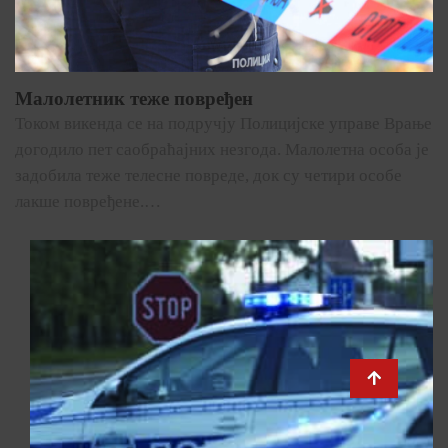
Малолетник теже повређен
Током викенда се на подручју Полицијске управе Врање
догодило пет саобраћајних незгода. Малолетна особа је
задобила теже телесне повреде, док су четири особе
лакше повређене.…