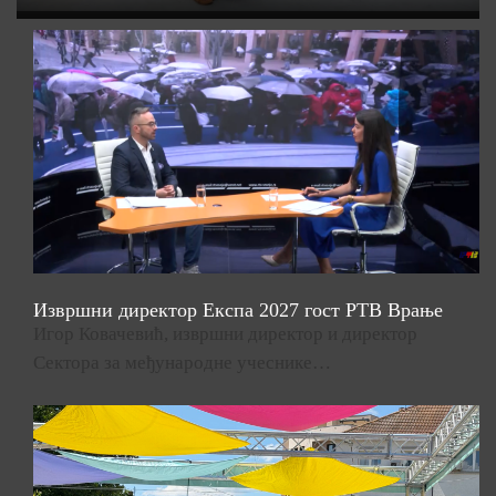
Извршни директор Експа 2027 гост РТВ Врање
Игор Ковачевић, извршни директор и директор
Сектора за међународне учеснике…