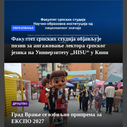
ОБРАЗОВАЊЕ
Факултет српских студија објављује
позив за ангажовање лектора српског
језика на Универзитету ,,HISU“ у Кини
ДРУШТВО
Град Врање се озбиљно припрема за
ЕКСПО 2027