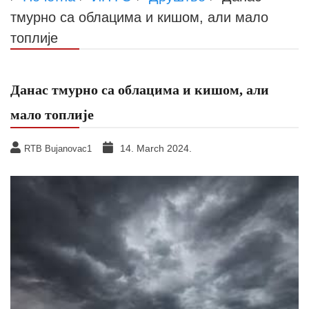
тмурно са облацима и кишом, али мало
топлије
Данас тмурно са облацима и кишом, али
мало топлије
14. March 2024.
RTB Bujanovac1