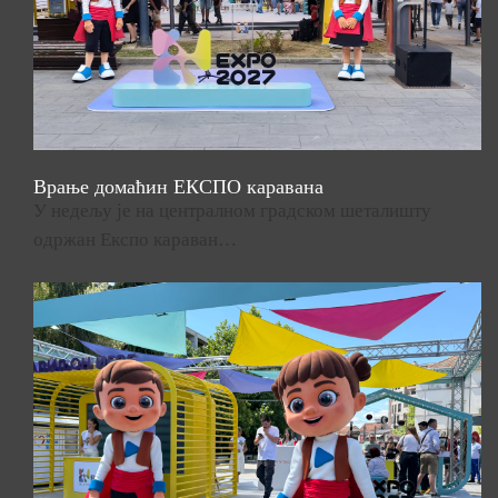
Врање домаћин ЕКСПО каравана
У недељу је на централном градском шеталишту
одржан Експо караван…