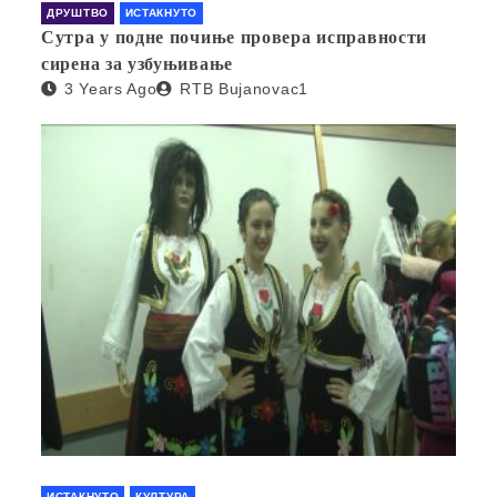
ДРУШТВО
ИСТАКНУТО
Сутра у подне почиње провера исправности
сирена за узбуњивање
3 Years Ago
RTB Bujanovac1
ИСТАКНУТО
КУЛТУРА