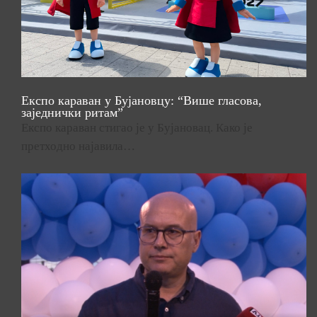
Експо караван у Бујановцу: “Више гласова,
заједнички ритам”
Експо караван стигао је у Бујановац. Како је
претходно најавила…