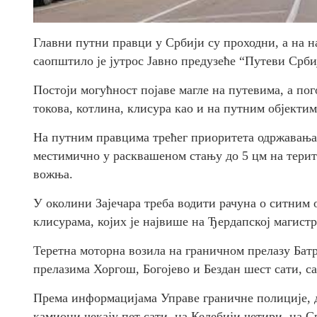
Главни путни правци у Србији су проходни, а на 
саопштило је јутрос Јавно предузеће “Путеви Срби
Постоји могућност појаве магле на путевима, а по
токова, котлина, клисура као и на путним објектим
На путним правцима трећег приоритета одржавања,
местимично у расквашеном стању до 5 цм на терит
вожња.
У околини Зајечара треба водити рачуна о ситним
клисурама, којих је највише на Ђердапској магистр
Теретна моторна возила на граничном прелазу Батро
прелазима Хоргош, Богојево и Бездан шест сати, са
Према информацијама Управе граничне полиције, до
камиони чекају пет сати, на Келебији четири, на С