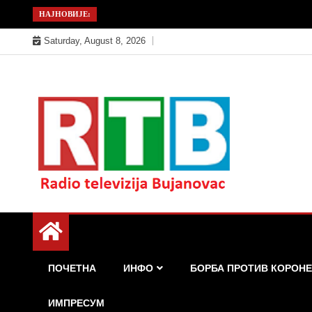
Skip
НАЈНОВИЈЕ:
to
Saturday, August 8, 2026
content
Радио телевизија Бујановац
РТБ Бујановац
ПОЧЕТНА
ИНФО
БОРБА ПРОТИВ КОРОНЕ
ИМПРЕСУМ