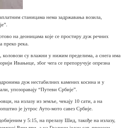
наплатним станицама нема задржавања возила,
је”.
готово на деоницама које се простиру дуж речних
а преко река.
 коловози су влажни у нижим пределима, а снега има
орији Ивањице, због чега се препоручује опрезна
 одронима дуж нестабилних камених косина и у
али, упозоравају “Путеви Србије”.
вци, на излазу из земље, чекају 10 сати, а на
општио је јутрос Ауто-мото савез Србије.
бијеним у 5:15, на прелазу Шид, такође на излазу,
ремској Рачи три, а на Градини један сат, преноси