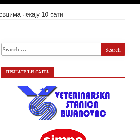
овцима чекају 10 сати
ПРИЈАТЕЉИ САЈТА