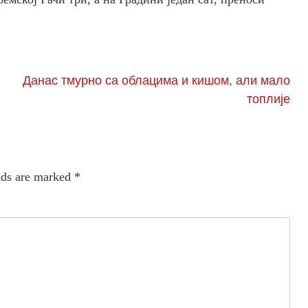
Данас тмурно са облацима и кишом, али мало
топлије
lds are marked
*