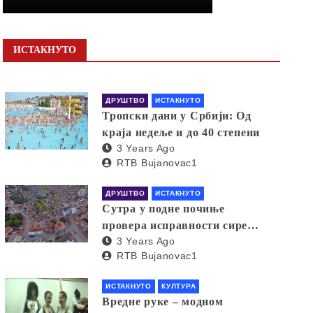
ИСТАКНУТО
ДРУШТВО
ИСТАКНУТО
Тропски дани у Србији: Од
краја недеље и до 40 степени
3 Years Ago
RTB Bujanovac1
ДРУШТВО
ИСТАКНУТО
Сутра у подне почиње
провера исправности сирена
3 Years Ago
за узбуњивање
RTB Bujanovac1
ИСТАКНУТО
КУЛТУРА
Вредне руке – модном