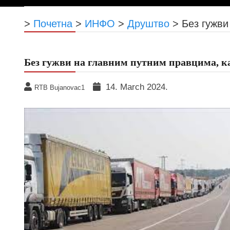
>
Почетна
>
ИНФО
>
Друштво
>
Без гужви
Без гужви на главним путним правцима, к
14. March 2024.
RTB Bujanovac1