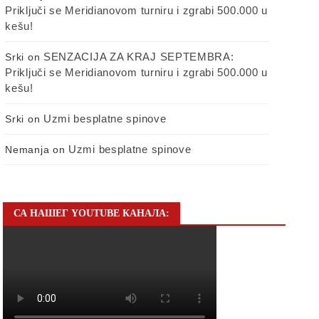
Priključi se Meridianovom turniru i zgrabi 500.000 u
kešu!
SENZACIJA ZA KRAJ SEPTEMBRA:
Srki
on
Priključi se Meridianovom turniru i zgrabi 500.000 u
kešu!
Uzmi besplatne spinove
Srki
on
Uzmi besplatne spinove
Nemanja
on
СА НАШЕГ YOUTUBE КАНАЛА: