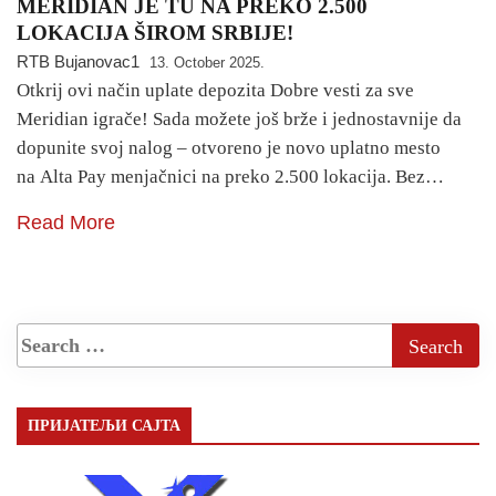
MERIDIAN JE TU NA PREKO 2.500
LOKACIJA ŠIROM SRBIJE!
RTB Bujanovac1
13. October 2025.
Otkrij ovi način uplate depozita Dobre vesti za sve
Meridian igrače! Sada možete još brže i jednostavnije da
dopunite svoj nalog – otvoreno je novo uplatno mesto
na Alta Pay menjačnici na preko 2.500 lokacija. Bez…
Read More
ПРИЈАТЕЉИ САЈТА