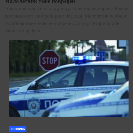
Малолетник теже повређен
Током викенда се на подручју Полицијске управе Врање
догодило пет саобраћајних незгода. Малолетна особа је
задобила теже телесне повреде, док су четири особе
лакше повређене.…
ХРОНИКА