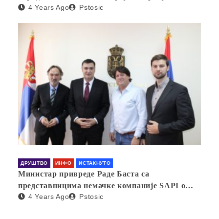
4 Years Ago
Pstosic
ДРУШТВО
ИНФО
ИСТАКНУТО
Министар привреде Раде Баста са
представницима немачке компаније SAPI о
4 Years Ago
Pstosic
отварању фабрике у Србији