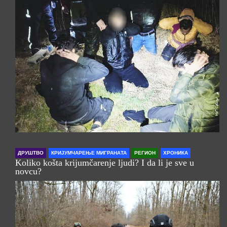
ДРУШТВО
КРИЈУМЧАРЕЊЕ МИГРАНАТА
РЕГИОН
ХРОНИКА
Koliko košta krijumčarenje ljudi? I da li je sve u
novcu?