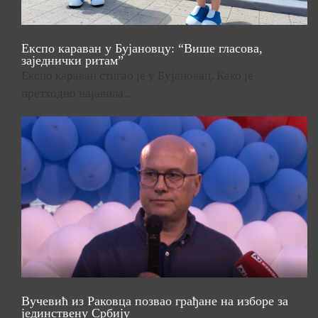
Експо караван у Бујановцу: “Више гласова,
заједнички ритам”
Експо караван стигао је у Бујановац. Како је
претходно најавила…
Вучевић из Раковца позвао грађане на изборе за
јединствену Србију