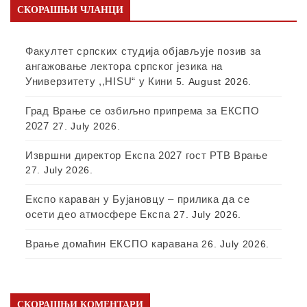
СКОРАШЊИ ЧЛАНЦИ
Факултет српских студија објављује позив за
ангажовање лектора српског језика на
Универзитету ,,HISU“ у Кини
5. August 2026.
Град Врање се озбиљно припрема за ЕКСПО
2027
27. July 2026.
Извршни директор Експа 2027 гост РТВ Врање
27. July 2026.
Експо караван у Бујановцу – прилика да се
осети део атмосфере Експа
27. July 2026.
Врање домаћин ЕКСПО каравана
26. July 2026.
СКОРАШЊИ КОМЕНТАРИ