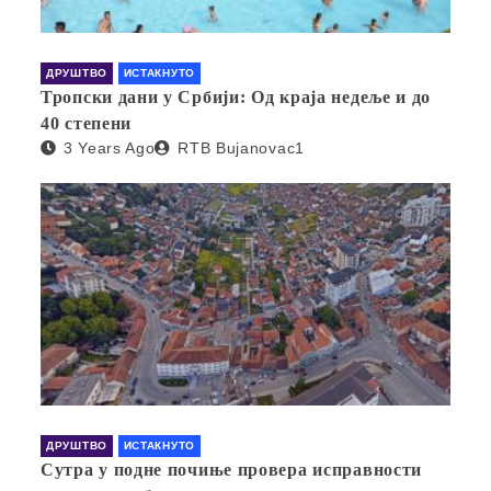
ДРУШТВО
ИСТАКНУТО
Тропски дани у Србији: Од краја недеље и до
40 степени
3 Years Ago
RTB Bujanovac1
ДРУШТВО
ИСТАКНУТО
Сутра у подне почиње провера исправности