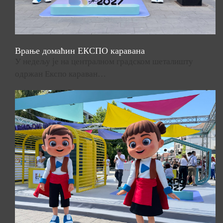
Врање домаћин ЕКСПО каравана
У недељу је на централном градском шеталишту
одржан Експо караван…