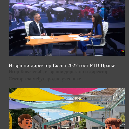
Извршни директор Експа 2027 гост РТВ Врање
Игор Ковачевић, извршни директор и директор
Сектора за међународне учеснике…