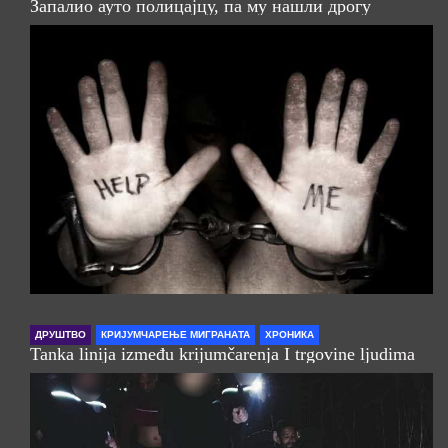
Запалио ауто полицајцу, па му нашли дрогу
ДРУШТВО
КРИЈУМЧАРЕЊЕ МИГРАНАТА
ХРОНИКА
Tanka linija između krijumčarenja I trgovine ljudima