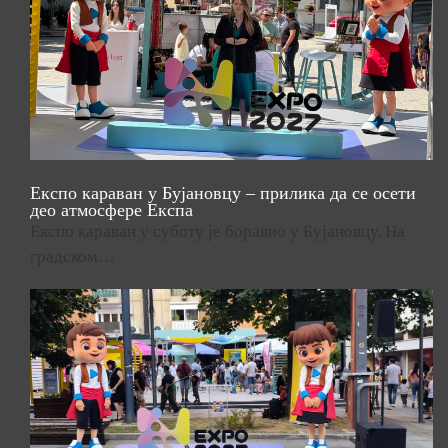
Експо караван у Бујановцу – прилика да се осети
део атмосфере Експа
Експо караван у суботу је боравио у Бујановцу. На
градском…