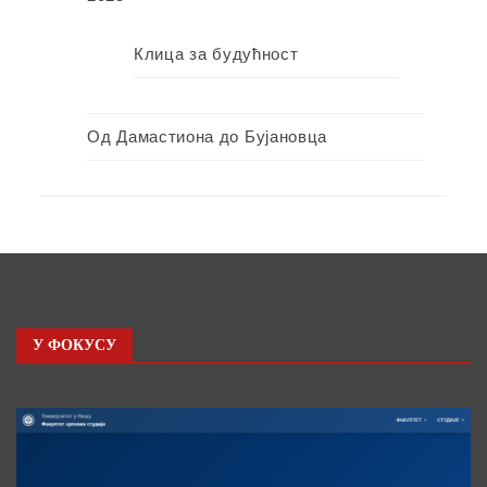
Клица за будућност
Од Дамастиона до Бујановца
У ФОКУСУ