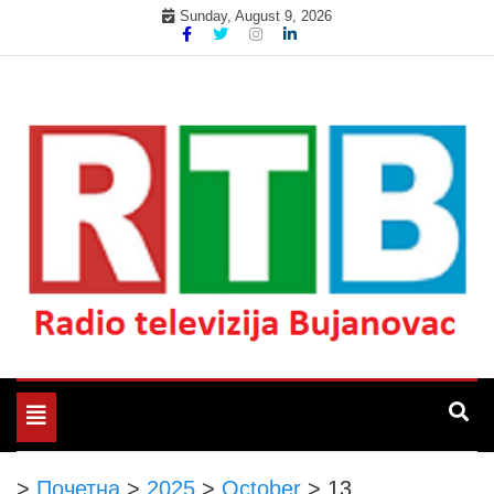
Skip
Sunday, August 9, 2026
to
content
Радио телевизија Бујановац
РТБ Бујановац
Toggle
navigation
>
Почетна
>
2025
>
October
>
13