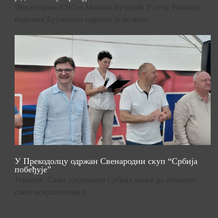
Председник СНС-а Милош Вучевић У селу Раковац
надомак Бујановца одржан је велики…
У Прекодолцу одржан Свенародни скуп “Србија
побеђује”
Јованов: Само уједињена Србија може да оговори
свим искушењима и…