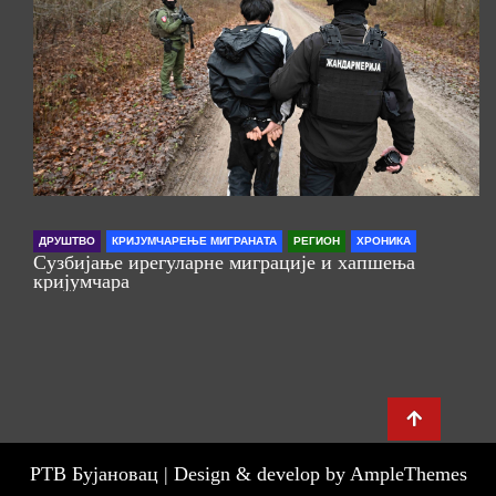
ДРУШТВО
КРИЈУМЧАРЕЊЕ МИГРАНАТА
РЕГИОН
ХРОНИКА
Сузбијање ирегуларне миграције и хапшења
кријумчара
РТВ Бујановац |
Design & develop by AmpleThemes