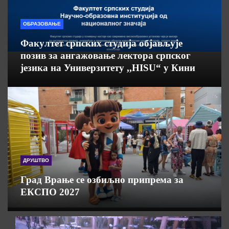
ОБРАЗОВАЊЕ
Факултет српских студија објављује
позив за ангажовање лектора српског
језика на Универзитету ,,HISU“ у Кини
ДРУШТВО
Град Врање се озбиљно припрема за
ЕКСПО 2027