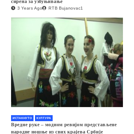
сирена за узбуњивање
3 Years Ago
RTB Bujanovac1
ИСТАКНУТО
КУЛТУРА
Вредне руке – модном ревијом представљене
народне ношње из свих крајева Србије