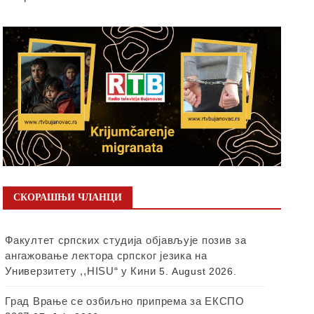
СКОРАШЊИ ЧЛАНЦИ
Факултет српских студија објављује позив за
ангажовање лектора српског језика на
Универзитету ,,HISU“ у Кини
5. August 2026.
Град Врање се озбиљно припрема за ЕКСПО