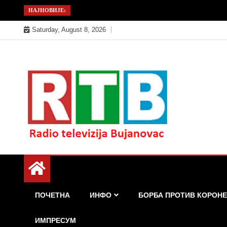
Skip
НАЈНОВИЈЕ:
to
Saturday, August 8, 2026
content
Радио телевизија Бујановац
РТБ Бујановац
ПОЧЕТНА
ИНФО
БОРБА ПРОТИВ КОРОНЕ
ИМПРЕСУМ