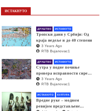
ИСТАКНУТО
ДРУШТВО
ИСТАКНУТО
Тропски дани у Србији: Од
краја недеље и до 40 степени
3 Years Ago
RTB Bujanovac1
ДРУШТВО
ИСТАКНУТО
Сутра у подне почиње
провера исправности сирена
3 Years Ago
за узбуњивање
RTB Bujanovac1
ИСТАКНУТО
КУЛТУРА
Вредне руке – модном
ревијом представљене