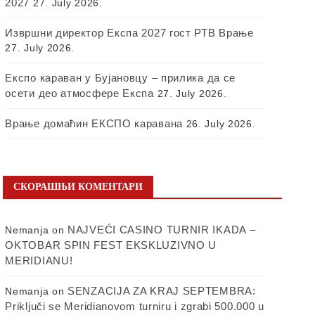
2027
27. July 2026.
Извршни директор Експа 2027 гост РТВ Врање
27. July 2026.
Експо караван у Бујановцу – прилика да се
осети део атмосфере Експа
27. July 2026.
Врање домаћин ЕКСПО каравана
26. July 2026.
СКОРАШЊИ КОМЕНТАРИ
NAJVEĆI CASINO TURNIR IKADA –
Nemanja
on
OKTOBAR SPIN FEST EKSKLUZIVNO U
MERIDIANU!
SENZACIJA ZA KRAJ SEPTEMBRA:
Nemanja
on
Priključi se Meridianovom turniru i zgrabi 500.000 u