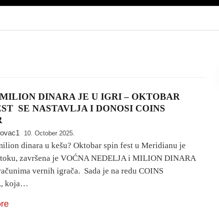
MILION DINARA JE U IGRI – OKTOBAR
EST SE NASTAVLJA I DONOSI COINS
R
novac1
10. October 2025.
ilion dinara u kešu? Oktobar spin fest u Meridianu je
u toku, završena je VOĆNA NEDELJA i MILION DINARA
 računima vernih igrača. Sada je na redu COINS
, koja…
re