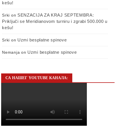
kešu!
SENZACIJA ZA KRAJ SEPTEMBRA:
Srki
on
Priključi se Meridianovom turniru i zgrabi 500.000 u
kešu!
Uzmi besplatne spinove
Srki
on
Uzmi besplatne spinove
Nemanja
on
СА НАШЕГ YOUTUBE КАНАЛА: