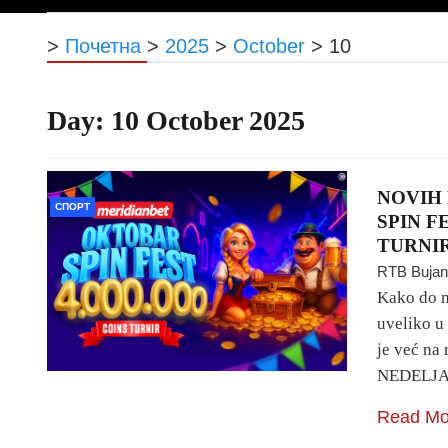
>
Почетна
>
2025
>
October
>
10
Day:
10 October 2025
NOVIH 
СПОРТ
SPIN F
TURNI
RTB Buja
Kako do m
uveliko 
je već na
NEDELJA
Read Mo