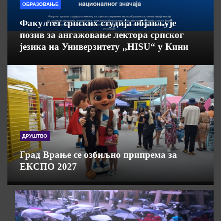
ОБРАЗОВАЊЕ
Факултет српских студија објављује
позив за ангажовање лектора српског
језика на Универзитету ,,HISU“ у Кини
ДРУШТВО
Град Врање се озбиљно припрема за
ЕКСПО 2027