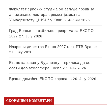
Факултет српских студија објављује позив за
ангажовање лектора српског језика на
Универзитету ,,HISU“ у Кини
5. August 2026.
Град Врање се озбиљно припрема за ЕКСПО
2027
27. July 2026.
Извршни директор Експа 2027 гост РТВ Врање
27. July 2026.
Експо караван у Бујановцу – прилика да се
осети део атмосфере Експа
27. July 2026.
Врање домаћин ЕКСПО каравана
26. July 2026.
СКОРАШЊИ КОМЕНТАРИ