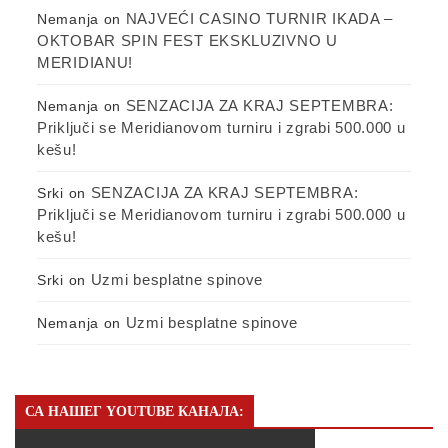
NAJVEĆI CASINO TURNIR IKADA –
Nemanja
on
OKTOBAR SPIN FEST EKSKLUZIVNO U
MERIDIANU!
SENZACIJA ZA KRAJ SEPTEMBRA:
Nemanja
on
Priključi se Meridianovom turniru i zgrabi 500.000 u
kešu!
SENZACIJA ZA KRAJ SEPTEMBRA:
Srki
on
Priključi se Meridianovom turniru i zgrabi 500.000 u
kešu!
Uzmi besplatne spinove
Srki
on
Uzmi besplatne spinove
Nemanja
on
СА НАШЕГ YOUTUBE КАНАЛА: