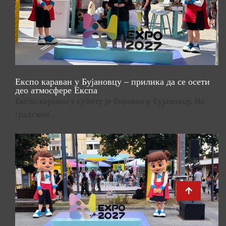
Експо караван у Бујановцу – прилика да се осети
део атмосфере Експа
Експо караван у суботу је боравио у Бујановцу. На
градском…