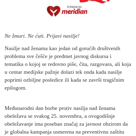
Ne žmuri. Ne ćuti. Prijavi nasilje!
Nasilje nad ženama kao jedan od gorućih društvenih
problema sve češće je predmet javnog diskursa i
tematika o kojoj se redovno piše, čita, razgovara, ali koja
u centar medijske pažnje dolazi tek onda kada nasilje
poprimi ozbiljne posledice ili kada se završi tragičnim
epilogom.
Međunarodni dan borbe protiv nasilja nad ženama
obeležava se svakog 25. novembra, a ovogodišnje
obeležavanje ima poseban značaj za javnost obzirom da
je globalna kampanja usmerena na preventivnu zaštitu