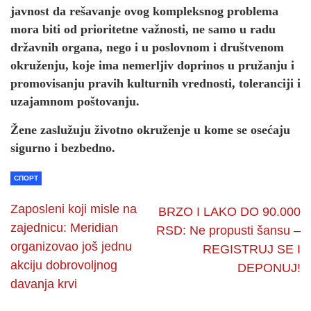
javnost da rešavanje ovog kompleksnog problema
mora biti od prioritetne važnosti, ne samo u radu
državnih organa, nego i u poslovnom i društvenom
okruženju, koje ima nemerljiv doprinos u pružanju i
promovisanju pravih kulturnih vrednosti, toleranciji i
uzajamnom poštovanju.
Žene zaslužuju životno okruženje u kome se osećaju
sigurno i bezbedno.
СПОРТ
Zaposleni koji misle na
BRZO I LAKO DO 90.000
zajednicu: Meridian
RSD: Ne propusti šansu –
organizovao još jednu
REGISTRUJ SE I
akciju dobrovoljnog
DEPONUJ!
davanja krvi