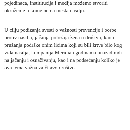
pojedinaca, instititucija i medija možemo stvoriti
okruženje u kome nema mesta nasilju.
U cilju podizanja svesti o važnosti prevencije i borbe
protiv nasilja, jačanja položaja žena u društvu, kao i
pružanja podrške onim licima koji su bili žrtve bilo kog
vida nasilja, kompanija Meridian godinama unazad radi
na jačanju i osnaživanju, kao i na podsećanju koliko je
ova tema važna za čitavo društvo.