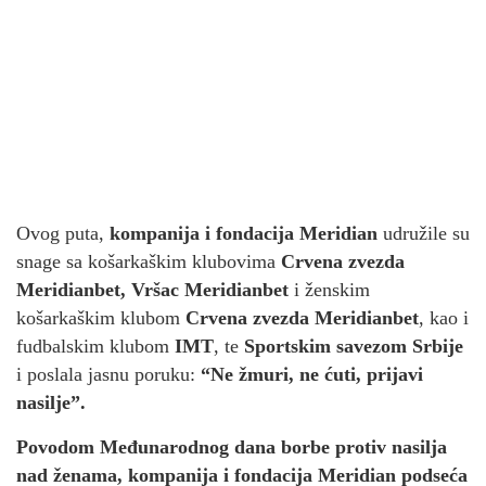
Ovog puta,
kompanija i fondacija Meridian
udružile su
snage sa košarkaškim klubovima
Crvena zvezda
Meridianbet, Vršac Meridianbet
i ženskim
košarkaškim klubom
Crvena zvezda Meridianbet
, kao i
fudbalskim klubom
IMT
, te
Sportskim savezom Srbije
i poslala jasnu poruku:
“Ne žmuri, ne ćuti, prijavi
nasilje”.
Povodom Međunarodnog dana borbe protiv nasilja
nad ženama, kompanija i fondacija Meridian podseća