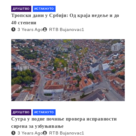
ДРУШТВО
ИСТАКНУТО
Тропски дани у Србији: Од краја недеље и до
40 степени
3 Years Ago
RTB Bujanovac1
ДРУШТВО
ИСТАКНУТО
Сутра у подне почиње провера исправности
сирена за узбуњивање
3 Years Ago
RTB Bujanovac1