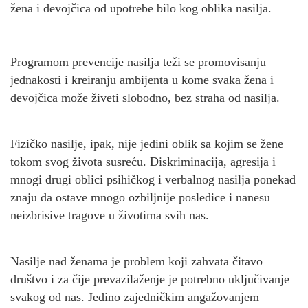
žena i devojčica od upotrebe bilo kog oblika nasilja.
Programom prevencije nasilja teži se promovisanju
jednakosti i kreiranju ambijenta u kome svaka žena i
devojčica može živeti slobodno, bez straha od nasilja.
Fizičko nasilje, ipak, nije jedini oblik sa kojim se žene
tokom svog života susreću. Diskriminacija, agresija i
mnogi drugi oblici psihičkog i verbalnog nasilja ponekad
znaju da ostave mnogo ozbiljnije posledice i nanesu
neizbrisive tragove u životima svih nas.
Nasilje nad ženama je problem koji zahvata čitavo
društvo i za čije prevazilaženje je potrebno uključivanje
svakog od nas. Jedino zajedničkim angažovanjem