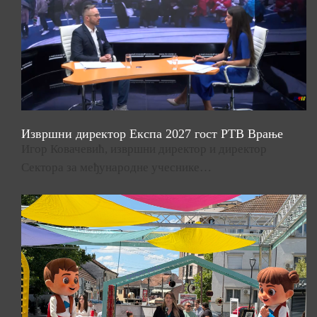
Извршни директор Експа 2027 гост РТВ Врање
Игор Ковачевић, извршни директор и директор
Сектора за међународне учеснике…