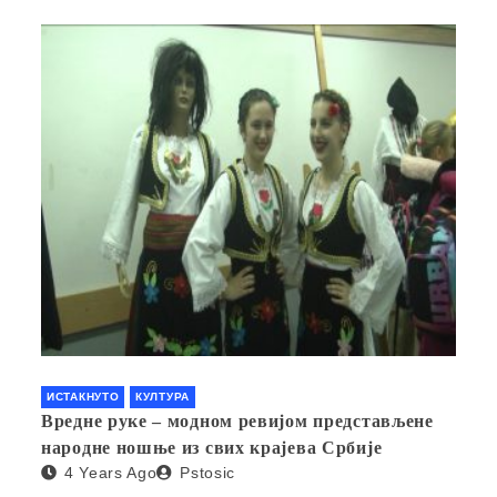
ИСТАКНУТО
КУЛТУРА
Вредне руке – модном ревијом представљене
народне ношње из свих крајева Србије
4 Years Ago
Pstosic