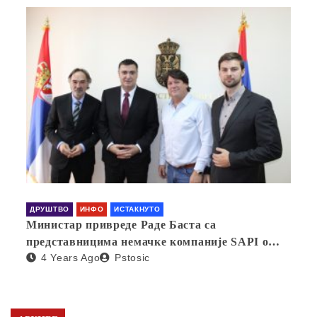
ДРУШТВО
ИНФО
ИСТАКНУТО
Министар привреде Раде Баста са
представницима немачке компаније SAPI о
4 Years Ago
Pstosic
отварању фабрике у Србији