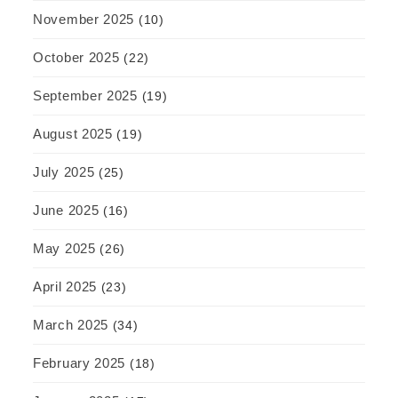
November 2025
(10)
October 2025
(22)
September 2025
(19)
August 2025
(19)
July 2025
(25)
June 2025
(16)
May 2025
(26)
April 2025
(23)
March 2025
(34)
February 2025
(18)