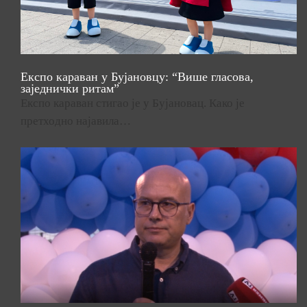
Експо караван у Бујановцу: “Више гласова,
заједнички ритам”
Експо караван стигао је у Бујановац. Како је
претходно најавила…