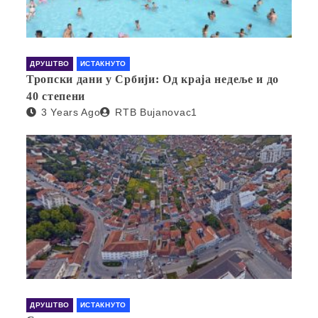
ДРУШТВО
ИСТАКНУТО
Тропски дани у Србији: Од краја недеље и до
40 степени
3 Years Ago
RTB Bujanovac1
ДРУШТВО
ИСТАКНУТО