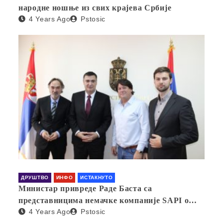
народне ношње из свих крајева Србије
4 Years Ago
Pstosic
ДРУШТВО
ИНФО
ИСТАКНУТО
Министар привреде Раде Баста са
представницима немачке компаније SAPI о
4 Years Ago
Pstosic
отварању фабрике у Србији