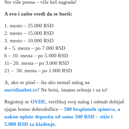
Što više poena – više keš nagrada!
A evo i zašto vredi da se boriš:
1. mesto – 25.000 RSD
2. mesto – 15.000 RSD
3. mesto – 10.000 RSD
4 – 5. mesta – po 7.000 RSD
6 – 10. mesta – po 5.000 RSD
11– 20. mesta – po 3.000 RSD
21 – 50. mesta – po 1.000 RSD
A, ako se pitaš – šta ako nemaš nalog na
meridianbet.rs
? Ne brini, imamo rešenje i za to!
Registruj se
OVDE
, verifikuj svoj nalog i odmah dobijaš
sjajan bonus dobrodošlice –
500 besplatnih spinova, a
nakon uplate depozita od samo 500 RSD – stiže i
5.000 RSD za klađenje.