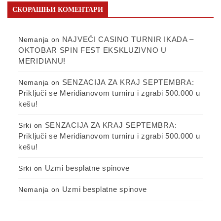
СКОРАШЊИ КОМЕНТАРИ
NAJVEĆI CASINO TURNIR IKADA –
Nemanja
on
OKTOBAR SPIN FEST EKSKLUZIVNO U
MERIDIANU!
SENZACIJA ZA KRAJ SEPTEMBRA:
Nemanja
on
Priključi se Meridianovom turniru i zgrabi 500.000 u
kešu!
SENZACIJA ZA KRAJ SEPTEMBRA:
Srki
on
Priključi se Meridianovom turniru i zgrabi 500.000 u
kešu!
Uzmi besplatne spinove
Srki
on
Uzmi besplatne spinove
Nemanja
on