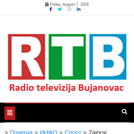
Skip
Friday, August 7, 2026
to
content
Радио телевизија Бујановац
РТБ Бујановац
Toggle
navigation
>
Почетна
>
ИНФО
>
Спорт
>
Zaigraj