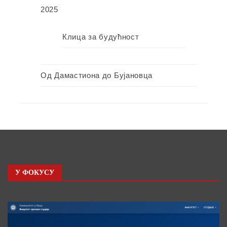
2025
Клица за будућност
Од Дамастиона до Бујановца
У ФОКУСУ