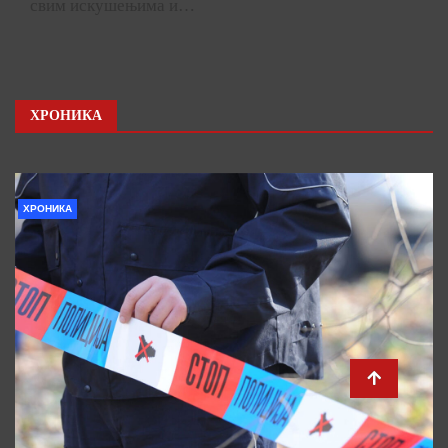
свим искушењима и…
ХРОНИКА
ХРОНИКА