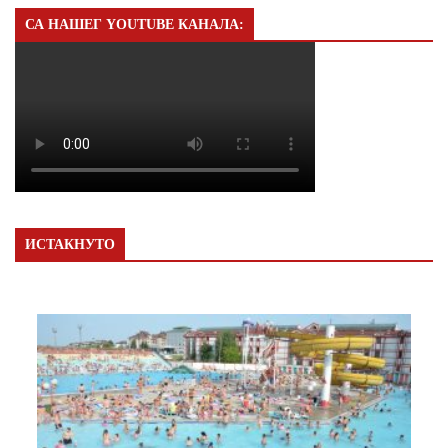
СА НАШЕГ YOUTUBE КАНАЛА:
ИСТАКНУТО