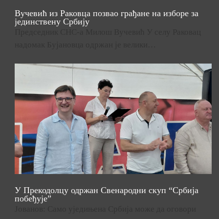
Вучевић из Раковца позвао грађане на изборе за
јединствену Србију
Председник СНС-а Милош Вучевић У селу Раковац
надомак Бујановца одржан је велики…
У Прекодолцу одржан Свенародни скуп “Србија
побеђује”
Јованов: Само уједињена Србија може да оговори