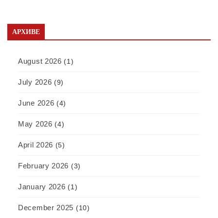
АРХИВЕ
August 2026
(1)
July 2026
(9)
June 2026
(4)
May 2026
(4)
April 2026
(5)
February 2026
(3)
January 2026
(1)
December 2025
(10)