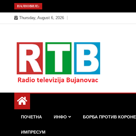
Skip
НАЈНОВИЈЕ:
to
Thursday, August 6, 2026
content
Радио телевизија Бујановац
РТБ Бујановац
ПОЧЕТНА
ИНФО
БОРБА ПРОТИВ КОРОНЕ
ИМПРЕСУМ