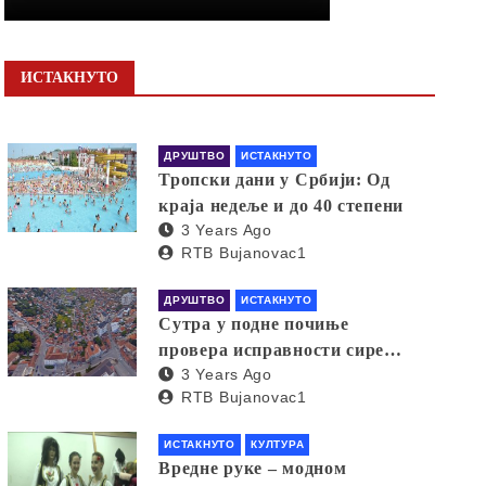
ИСТАКНУТО
ДРУШТВО
ИСТАКНУТО
Тропски дани у Србији: Од
краја недеље и до 40 степени
3 Years Ago
RTB Bujanovac1
ДРУШТВО
ИСТАКНУТО
Сутра у подне почиње
провера исправности сирена
3 Years Ago
за узбуњивање
RTB Bujanovac1
ИСТАКНУТО
КУЛТУРА
Вредне руке – модном