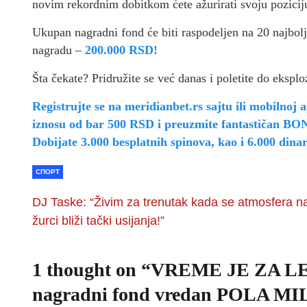
novim rekordnim dobitkom ćete ažurirati svoju poziciju 
Ukupan nagradni fond će biti raspodeljen na 20 najbolji
nagradu –
200.000 RSD!
Šta čekate? Pridružite se već danas i poletite do ekspl
Registrujte se na meridianbet.rs sajtu ili mobilnoj ap
iznosu od bar 500 RSD i preuzmite fantastiča
Dobijate 3.000 besplatnih spinova, kao i 6.000 dina
СПОРТ
DJ Taske: “Živim za trenutak kada se atmosfera n
žurci bliži tački usijanja!”
1 thought on “
VREME JE ZA LET
nagradni fond vredan POLA M