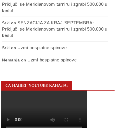
Priključi se Meridianovom turniru i zgrabi 500.000 u
kešu!
SENZACIJA ZA KRAJ SEPTEMBRA:
Srki
on
Priključi se Meridianovom turniru i zgrabi 500.000 u
kešu!
Uzmi besplatne spinove
Srki
on
Uzmi besplatne spinove
Nemanja
on
СА НАШЕГ YOUTUBE КАНАЛА: