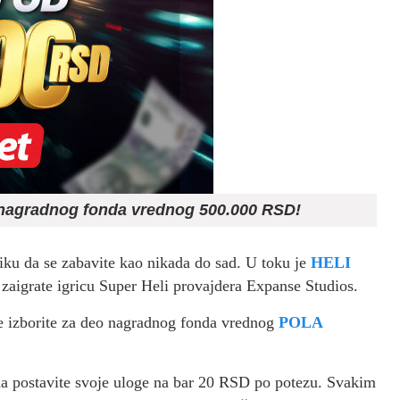
eo nagradnog fonda vrednog 500.000 RSD!
iku da se zabavite kao nikada do sad. U toku je
HELI
zaigrate igricu Super Heli provajdera Expanse Studios.
 se izborite za deo nagradnog fonda vrednog
POLA
 da postavite svoje uloge na bar 20 RSD po potezu. Svakim