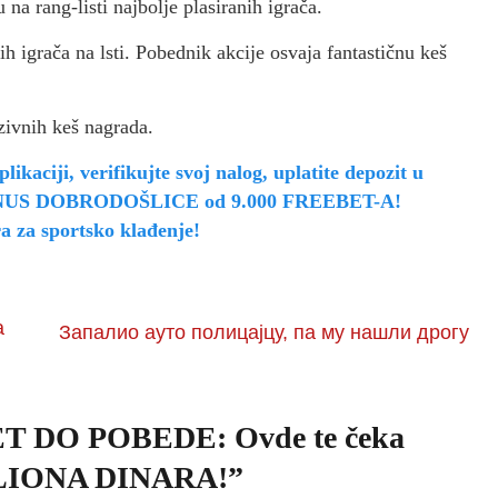
na rang-listi najbolje plasiranih igrača.
h igrača na lsti. Pobednik akcije osvaja fantastičnu keš
ozivnih keš nagrada.
likaciji, verifikujte svoj nalog, uplatite depozit u
n BONUS DOBRODOŠLICE od 9.000 FREEBET-A!
ra za sportsko klađenje!
a
Запалио ауто полицајцу, па му нашли дрогу
 DO POBEDE: Ovde te čeka
ILIONA DINARA!
”