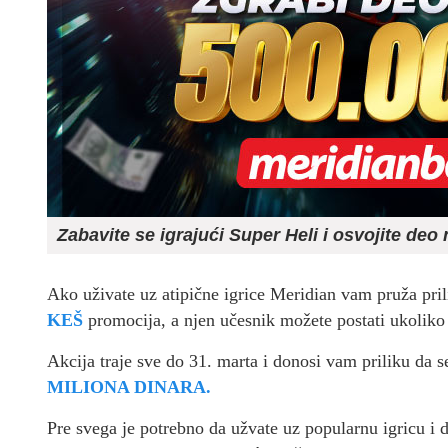
Zabavite se igrajući Super Heli i osvojite d
Ako uživate uz atipične igrice Meridian vam pruža pril
KEŠ
promocija, a njen učesnik možete postati ukoliko 
Akcija traje sve do 31. marta i donosi vam priliku da
MILIONA DINARA.
Pre svega je potrebno da užvate uz popularnu igricu i