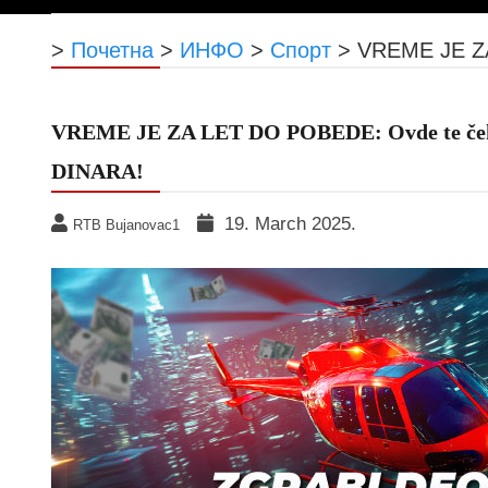
>
Почетна
>
ИНФО
>
Спорт
>
VREME JE ZA
VREME JE ZA LET DO POBEDE: Ovde te ček
DINARA!
19. March 2025.
RTB Bujanovac1