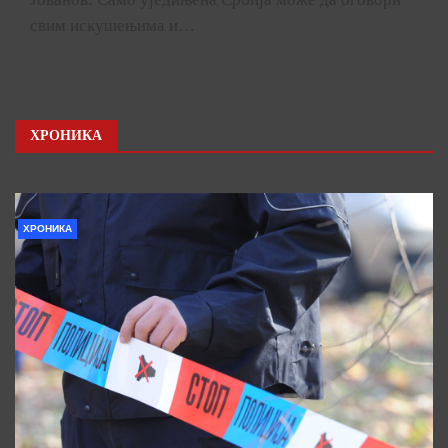
свим искушењима и…
ХРОНИКА
ХРОНИКА