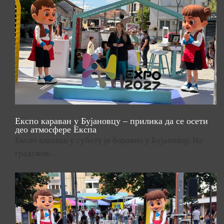
Експо караван у Бујановцу – прилика да се осети
део атмосфере Експа
Експо караван у суботу је боравио у Бујановцу. На
градском…