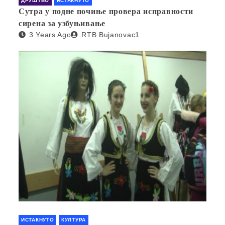
ДРУШТВО
ИСТАКНУТО
Сутра у подне почиње провера исправности
сирена за узбуњивање
3 Years Ago
RTB Bujanovac1
ИСТАКНУТО
КУЛТУРА