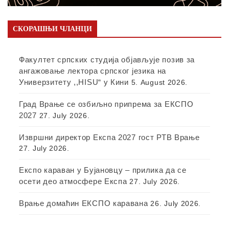
СКОРАШЊИ ЧЛАНЦИ
Факултет српских студија објављује позив за
ангажовање лектора српског језика на
Универзитету ,,HISU“ у Кини
5. August 2026.
Град Врање се озбиљно припрема за ЕКСПО
2027
27. July 2026.
Извршни директор Експа 2027 гост РТВ Врање
27. July 2026.
Експо караван у Бујановцу – прилика да се
осети део атмосфере Експа
27. July 2026.
Врање домаћин ЕКСПО каравана
26. July 2026.