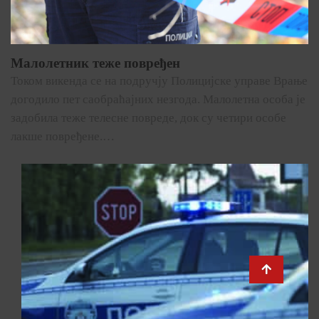
Малолетник теже повређен
Током викенда се на подручју Полицијске управе Врање
догодило пет саобраћајних незгода. Малолетна особа је
задобила теже телесне повреде, док су четири особе
лакше повређене.…