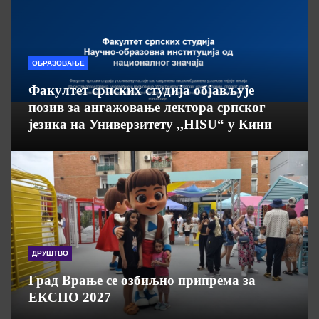
ОБРАЗОВАЊЕ
Факултет српских студија објављује
позив за ангажовање лектора српског
језика на Универзитету ,,HISU“ у Кини
ДРУШТВО
Град Врање се озбиљно припрема за
ЕКСПО 2027