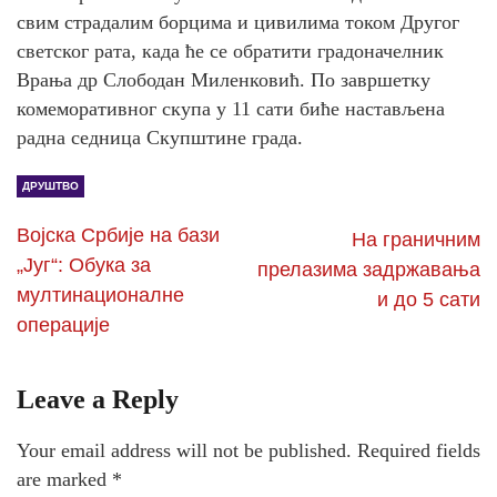
свим страдалим борцима и цивилима током Другог
светског рата, када ће се обратити градоначелник
Врања др Слободан Миленковић. По завршетку
комеморативног скупа у 11 сати биће настављена
радна седница Скупштине града.
ДРУШТВО
Војска Србије на бази
На граничним
„Југ“: Обука за
прелазима задржавања
мултинационалне
и до 5 сати
операције
Leave a Reply
Your email address will not be published.
Required fields
are marked
*