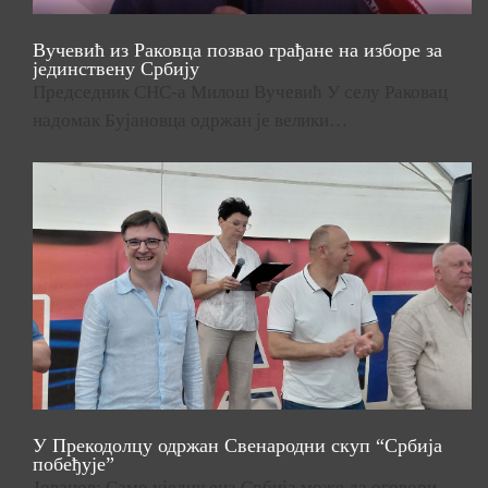
Вучевић из Раковца позвао грађане на изборе за
јединствену Србију
Председник СНС-а Милош Вучевић У селу Раковац
надомак Бујановца одржан је велики…
У Прекодолцу одржан Свенародни скуп “Србија
побеђује”
Јованов: Само уједињена Србија може да оговори