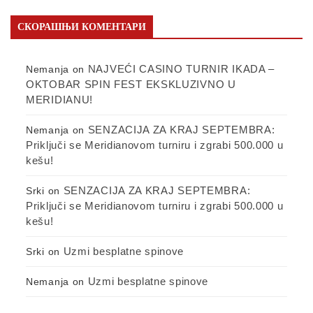
СКОРАШЊИ КОМЕНТАРИ
NAJVEĆI CASINO TURNIR IKADA –
Nemanja
on
OKTOBAR SPIN FEST EKSKLUZIVNO U
MERIDIANU!
SENZACIJA ZA KRAJ SEPTEMBRA:
Nemanja
on
Priključi se Meridianovom turniru i zgrabi 500.000 u
kešu!
SENZACIJA ZA KRAJ SEPTEMBRA:
Srki
on
Priključi se Meridianovom turniru i zgrabi 500.000 u
kešu!
Uzmi besplatne spinove
Srki
on
Uzmi besplatne spinove
Nemanja
on