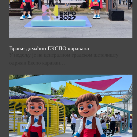
Врање домаћин ЕКСПО каравана
У недељу је на централном градском шеталишту
одржан Експо караван…