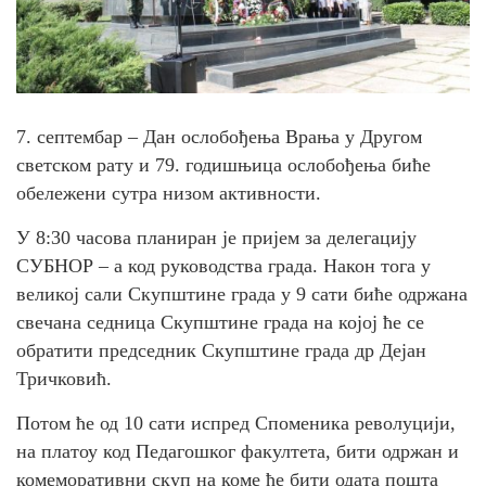
7. септембар – Дан ослобођења Врања у Другом
светском рату и 79. годишњица ослобођења биће
обележени сутра низом активности.
У 8:30 часова планиран је пријем за делегацију
СУБНОР – а код руководства града. Након тога у
великој сали Скупштине града у 9 сати биће одржана
свечана седница Скупштине града на којој ће се
обратити председник Скупштине града др Дејан
Тричковић.
Потом ће од 10 сати испред Споменика револуцији,
на платоу код Педагошког факултета, бити одржан и
комеморативни скуп на коме ће бити одата пошта