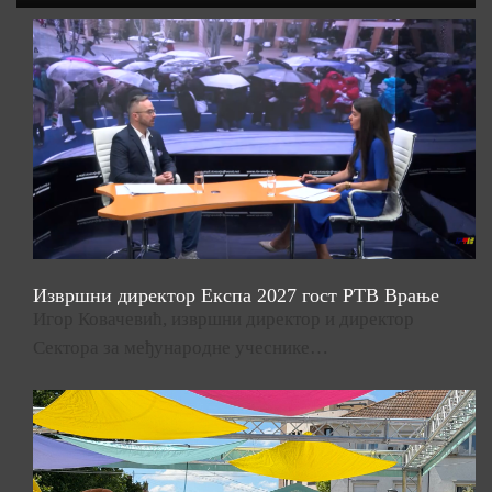
Извршни директор Експа 2027 гост РТВ Врање
Игор Ковачевић, извршни директор и директор
Сектора за међународне учеснике…