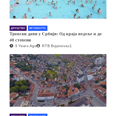
ДРУШТВО
ИСТАКНУТО
Тропски дани у Србији: Од краја недеље и до
40 степени
3 Years Ago
RTB Bujanovac1