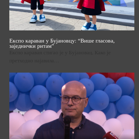
Експо караван у Бујановцу: “Више гласова,
заједнички ритам”
Експо караван стигао је у Бујановац. Како је
претходно најавила…