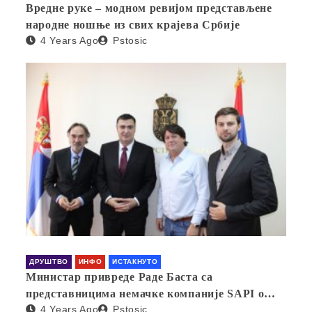
Вредне руке – модном ревијом представљене
народне ношње из свих крајева Србије
4 Years Ago
Pstosic
ДРУШТВО
ИНФО
ИСТАКНУТО
Министар привреде Раде Баста са
представницима немачке компаније SAPI о
4 Years Ago
Pstosic
отварању фабрике у Србији