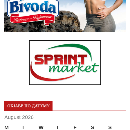
ОБЈАВЕ ПО ДАТУМУ
August 2026
M
T
W
T
F
S
S