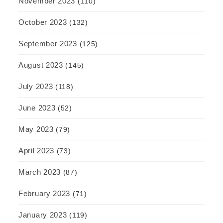
November 2023
(110)
October 2023
(132)
September 2023
(125)
August 2023
(145)
July 2023
(118)
June 2023
(52)
May 2023
(79)
April 2023
(73)
March 2023
(87)
February 2023
(71)
January 2023
(119)