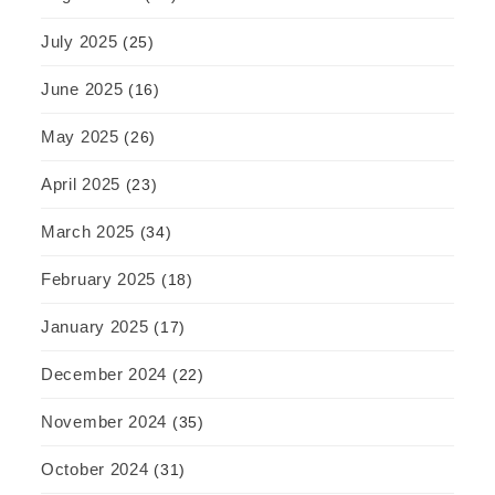
July 2025
(25)
June 2025
(16)
May 2025
(26)
April 2025
(23)
March 2025
(34)
February 2025
(18)
January 2025
(17)
December 2024
(22)
November 2024
(35)
October 2024
(31)