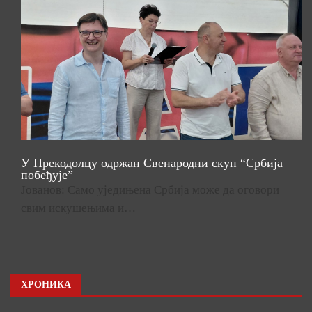
У Прекодолцу одржан Свенародни скуп “Србија
побеђује”
Јованов: Само уједињена Србија може да оговори
свим искушењима и…
ХРОНИКА