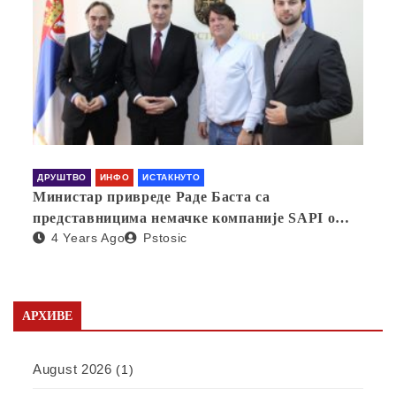
ДРУШТВО
ИНФО
ИСТАКНУТО
Министар привреде Раде Баста са
представницима немачке компаније SAPI о
4 Years Ago
Pstosic
отварању фабрике у Србији
АРХИВЕ
August 2026
(1)