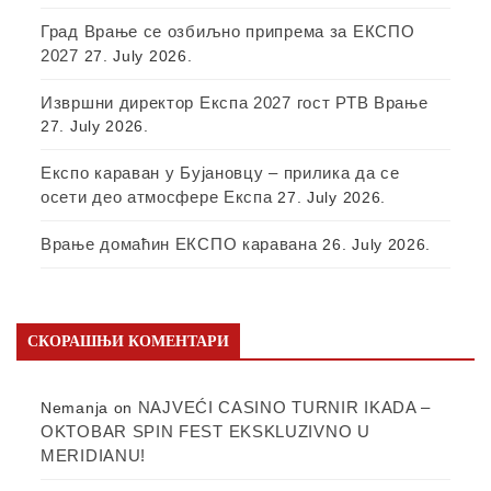
Град Врање се озбиљно припрема за ЕКСПО
2027
27. July 2026.
Извршни директор Експа 2027 гост РТВ Врање
27. July 2026.
Експо караван у Бујановцу – прилика да се
осети део атмосфере Експа
27. July 2026.
Врање домаћин ЕКСПО каравана
26. July 2026.
СКОРАШЊИ КОМЕНТАРИ
NAJVEĆI CASINO TURNIR IKADA –
Nemanja
on
OKTOBAR SPIN FEST EKSKLUZIVNO U
MERIDIANU!