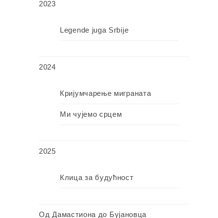
2023
Legende juga Srbije
2024
Кријумчарење миграната
Ми чујемо срцем
2025
Клица за будућност
Од Дамастиона до Бујановца