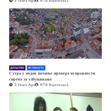
3 Years Ago
RTB Bujanovac1
ДРУШТВО
ИСТАКНУТО
Сутра у подне почиње провера исправности
сирена за узбуњивање
3 Years Ago
RTB Bujanovac1