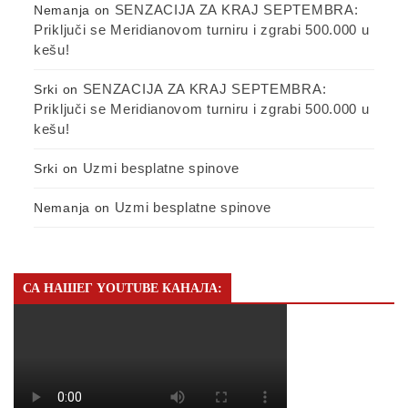
SENZACIJA ZA KRAJ SEPTEMBRA:
Nemanja
on
Priključi se Meridianovom turniru i zgrabi 500.000 u
kešu!
SENZACIJA ZA KRAJ SEPTEMBRA:
Srki
on
Priključi se Meridianovom turniru i zgrabi 500.000 u
kešu!
Uzmi besplatne spinove
Srki
on
Uzmi besplatne spinove
Nemanja
on
СА НАШЕГ YOUTUBE КАНАЛА: