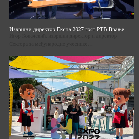
Извршни директор Експа 2027 гост РТВ Врање
Игор Ковачевић, извршни директор и директор
Сектора за међународне учеснике…