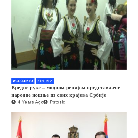
ИСТАКНУТО
КУЛТУРА
Вредне руке – модном ревијом представљене
народне ношње из свих крајева Србије
4 Years Ago
Pstosic