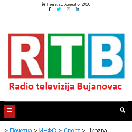
Skip
Thursday, August 6, 2026
to
content
Радио телевизија Бујановац
РТБ Бујановац
Toggle
navigation
>
Почетна
>
ИНФО
>
Спорт
>
Upoznaj