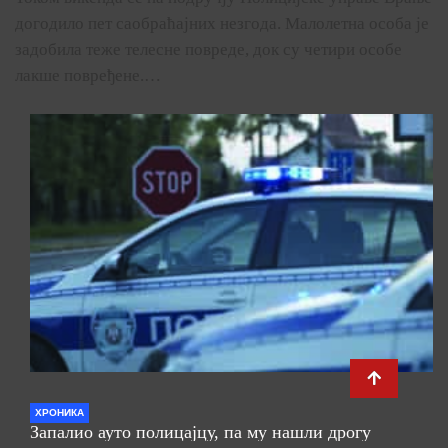
догодило пет саобраћајних незгода. Малолетна особа је
задобила теже телесне повреде, док су четири особе
лакше повређене.…
ХРОНИКА
Запалио ауто полицајцу, па му нашли дрогу