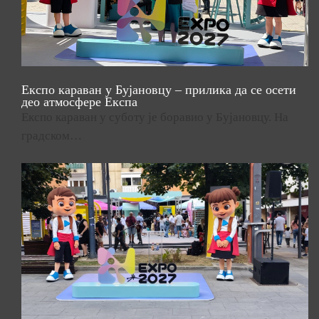
Експо караван у Бујановцу – прилика да се осети
део атмосфере Експа
Експо караван у суботу је боравио у Бујановцу. На
градском…