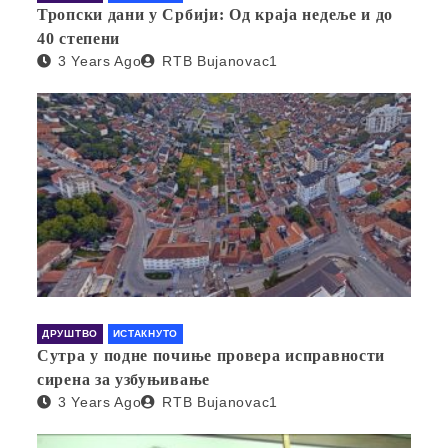
Тропски дани у Србији: Од краја недеље и до
40 степени
3 Years Ago
RTB Bujanovac1
ДРУШТВО
ИСТАКНУТО
Сутра у подне почиње провера исправности
сирена за узбуњивање
3 Years Ago
RTB Bujanovac1