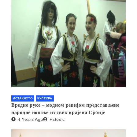
ИСТАКНУТО
КУЛТУРА
Вредне руке – модном ревијом представљене
народне ношње из свих крајева Србије
4 Years Ago
Pstosic