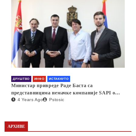
ДРУШТВО
ИНФО
ИСТАКНУТО
Министар привреде Раде Баста са
представницима немачке компаније SAPI о
4 Years Ago
Pstosic
отварању фабрике у Србији
АРХИВЕ