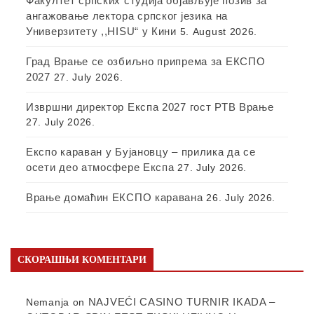
Факултет српских студија објављује позив за
ангажовање лектора српског језика на
Универзитету ,,HISU“ у Кини
5. August 2026.
Град Врање се озбиљно припрема за ЕКСПО
2027
27. July 2026.
Извршни директор Експа 2027 гост РТВ Врање
27. July 2026.
Експо караван у Бујановцу – прилика да се
осети део атмосфере Експа
27. July 2026.
Врање домаћин ЕКСПО каравана
26. July 2026.
СКОРАШЊИ КОМЕНТАРИ
NAJVEĆI CASINO TURNIR IKADA –
Nemanja
on