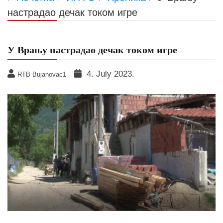
настрадао дечак током игре
У Врању настрадао дечак током игре
4. July 2023.
RTB Bujanovac1