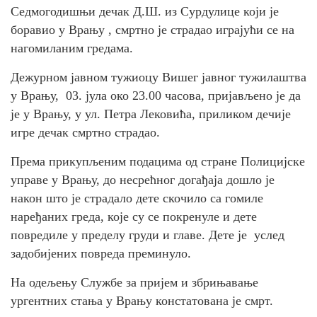
Седмогодишњи дечак Д.Ш. из Сурдулице који је
боравио у Врању , смртно је страдао играјући се на
нагомиланим гредама.
Дежурном јавном тужиоцу Вишег јавног тужилаштва
у Врању, 03. јула око 23.00 часова, пријављено је да
је у Врању, у ул. Петра Лековића, приликом дечије
игре дечак смртно страдао.
Према прикупљеним подацима од стране Полицијске
управе у Врању, до несрећног догађаја дошло је
након што је страдало дете скочило са гомиле
наређаних греда, које су се покренуле и дете
повредиле у пределу груди и главе. Дете је услед
задобијених повреда преминуло.
На одељењу Службе за пријем и збрињавање
ургентних стања у Врању констатована је смрт.