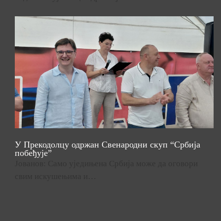
У Прекодолцу одржан Свенародни скуп “Србија
побеђује”
Јованов: Само уједињена Србија може да оговори
свим искушењима и…