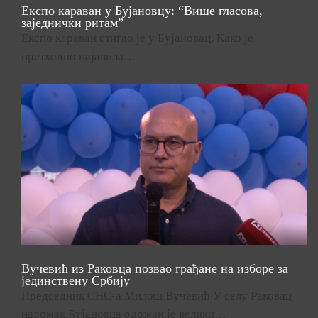
Експо караван у Бујановцу: “Више гласова,
заједнички ритам”
Експо караван стигао је у Бујановац. Како је
претходно најавила…
Вучевић из Раковца позвао грађане на изборе за
јединствену Србију
Председник СНС-а Милош Вучевић У селу Раковац
надомак Бујановца одржан је велики…