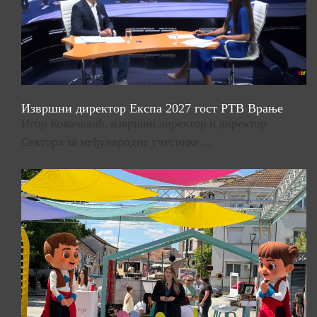
Извршни директор Експа 2027 гост РТВ Врање
Игор Ковачевић, извршни директор и директор
Сектора за међународне учеснике…