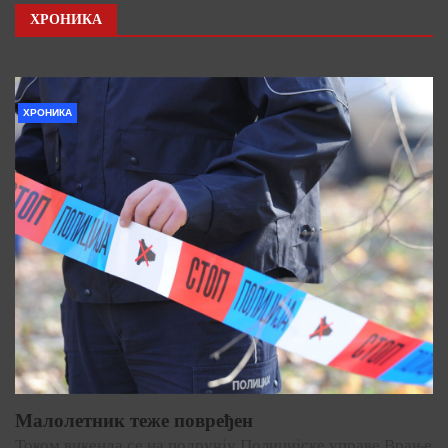
ХРОНИКА
ХРОНИКА
Малолетник теже повређен
Током викенда се на подручју Полицијске управе Врање