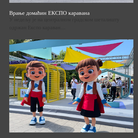
Врање домаћин ЕКСПО каравана
У недељу је на централном градском шеталишту
одржан Експо караван…