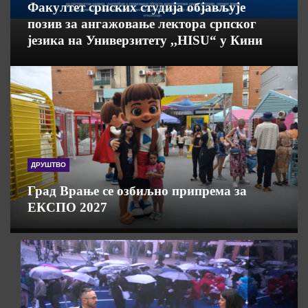
Факултет српских студија објављује
позив за ангажовање лектора српског
језика на Универзитету ,,HISU“ у Кини
ДРУШТВО
Град Врање се озбиљно припрема за
ЕКСПО 2027