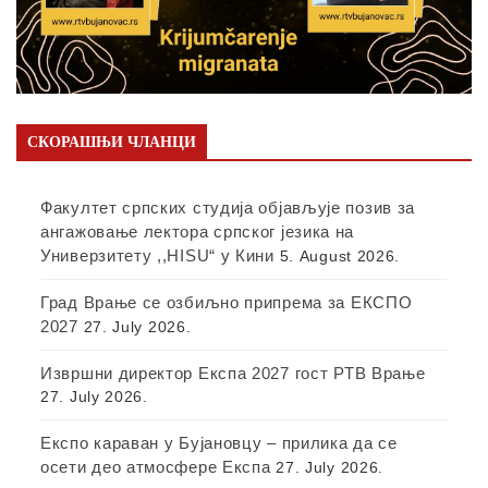
СКОРАШЊИ ЧЛАНЦИ
Факултет српских студија објављује позив за
ангажовање лектора српског језика на
Универзитету ,,HISU“ у Кини
5. August 2026.
Град Врање се озбиљно припрема за ЕКСПО
2027
27. July 2026.
Извршни директор Експа 2027 гост РТВ Врање
27. July 2026.
Експо караван у Бујановцу – прилика да се
осети део атмосфере Експа
27. July 2026.