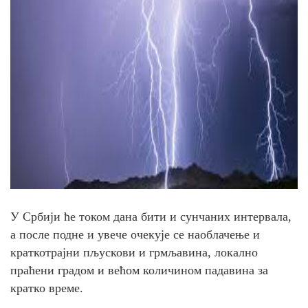
У Србији ће током дана бити и сунчаних интервала,
а после подне и увече очекује се наоблачење и
краткотрајни пљускови и грмљавина, локално
праћени градом и већом количином падавина за
кратко време.