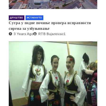
ДРУШТВО
ИСТАКНУТО
Сутра у подне почиње провера исправности
сирена за узбуњивање
3 Years Ago
RTB Bujanovac1