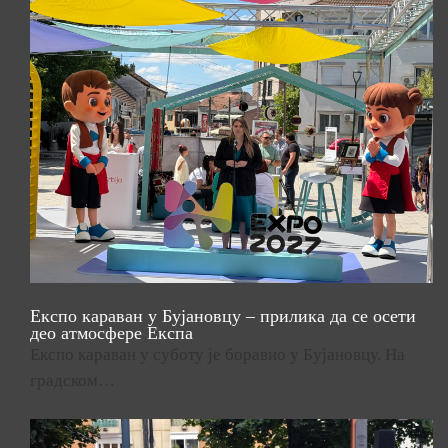
Експо караван у Бујановцу – прилика да се осети
део атмосфере Експа
Експо караван у суботу је боравио у Бујановцу. На
градском…