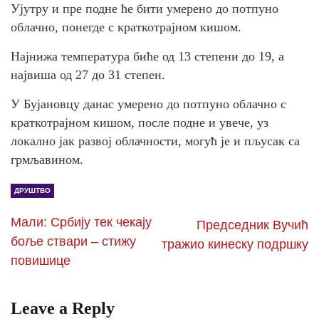
Ујутру и пре подне ће бити умерено до потпуно
облачно, понегде с краткотрајном кишом.
Најнижа температура биће од 13 степени до 19, а
највиша од 27 до 31 степен.
У Бујановцу данас умерено до потпуно облачно с
краткотрајном кишом, после подне и увече, уз
локално јак развој облачности, могућ је и пљусак са
грмљавином.
ДРУШТВО
Мали: Србију тек чекају
Председник Вучић
боље ствари – стижу
тражио кинеску подршку
повишице
Leave a Reply