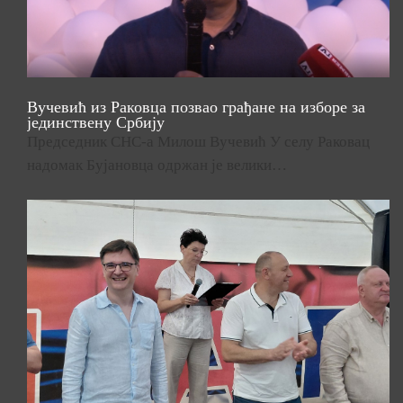
Вучевић из Раковца позвао грађане на изборе за
јединствену Србију
Председник СНС-а Милош Вучевић У селу Раковац
надомак Бујановца одржан је велики…