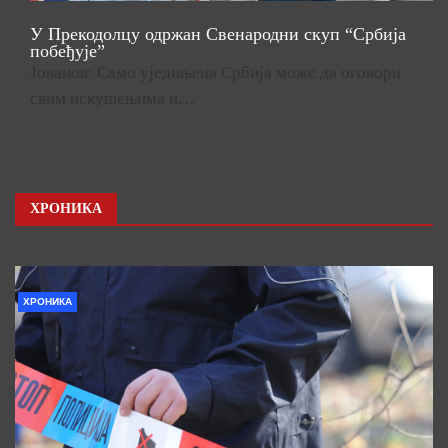
У Прекодолцу одржан Свенародни скуп “Србија
побеђује”
Јованов: Само уједињена Србија може да оговори
свим искушењима и…
ХРОНИКА
ХРОНИКА