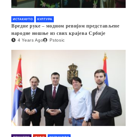
ИСТАКНУТО
КУЛТУРА
Вредне руке – модном ревијом представљене
народне ношње из свих крајева Србије
4 Years Ago
Pstosic