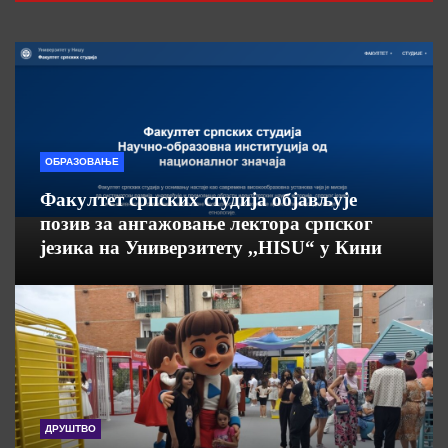
ОБРАЗОВАЊЕ
Факултет српских студија објављује
позив за ангажовање лектора српског
језика на Универзитету ,,HISU“ у Кини
ДРУШТВО