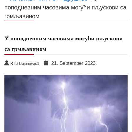
поподневним часовима могући пљускови са
грмљавином
У поподневним часовима могући пљускови
са грмљавином
21. September 2023.
RTB Bujanovac1