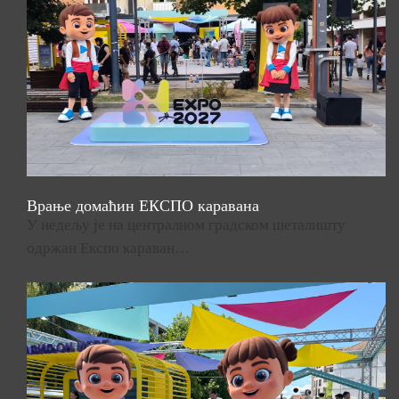
Врање домаћин ЕКСПО каравана
У недељу је на централном градском шеталишту
одржан Експо караван…