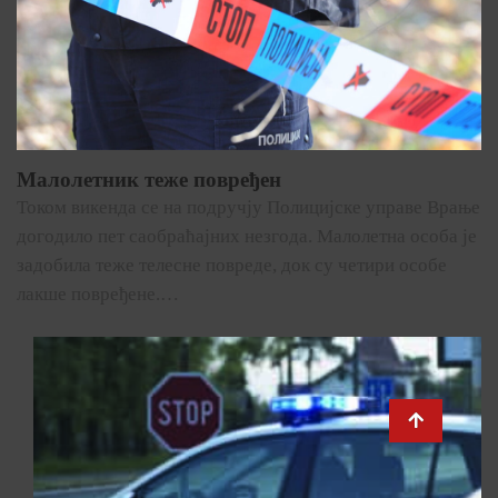
Малолетник теже повређен
Током викенда се на подручју Полицијске управе Врање
догодило пет саобраћајних незгода. Малолетна особа је
задобила теже телесне повреде, док су четири особе
лакше повређене.…