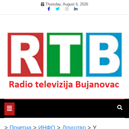
Skip
Thursday, August 6, 2026
to
content
Радио телевизија Бујановац
РТБ Бујановац
Toggle
navigation
>
Почетна
>
ИНФО
>
Друштво
>
У