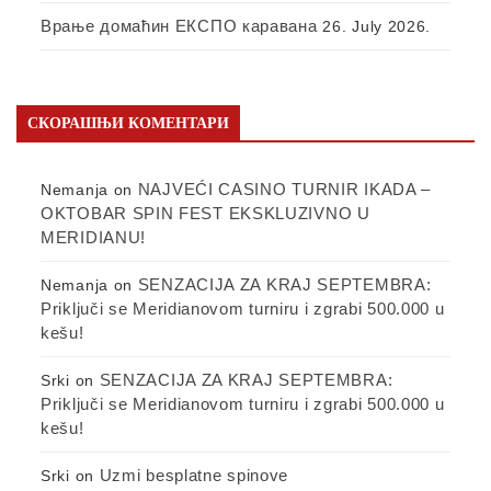
Врање домаћин ЕКСПО каравана
26. July 2026.
СКОРАШЊИ КОМЕНТАРИ
NAJVEĆI CASINO TURNIR IKADA –
Nemanja
on
OKTOBAR SPIN FEST EKSKLUZIVNO U
MERIDIANU!
SENZACIJA ZA KRAJ SEPTEMBRA:
Nemanja
on
Priključi se Meridianovom turniru i zgrabi 500.000 u
kešu!
SENZACIJA ZA KRAJ SEPTEMBRA:
Srki
on
Priključi se Meridianovom turniru i zgrabi 500.000 u
kešu!
Uzmi besplatne spinove
Srki
on