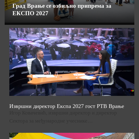
Град Врање се озбиљно припрема за
ЕКСПО 2027
Извршни директор Експа 2027 гост РТВ Врање
Игор Ковачевић, извршни директор и директор
Сектора за међународне учеснике…