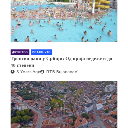
ДРУШТВО
ИСТАКНУТО
Тропски дани у Србији: Од краја недеље и до
40 степени
3 Years Ago
RTB Bujanovac1