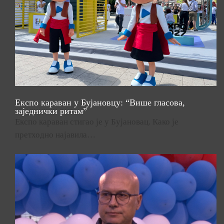
Експо караван у Бујановцу: “Више гласова,
заједнички ритам”
Експо караван стигао је у Бујановац. Како је
претходно најавила…