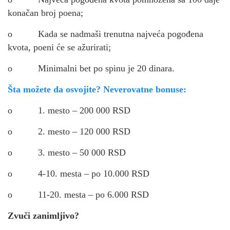
konačan broj poena;
o Kada se nadmaši trenutna najveća pogođena
kvota, poeni će se ažurirati;
o Minimalni bet po spinu je 20 dinara.
Šta možete da osvojite? Neverovatne bonuse:
o 1. mesto – 200 000 RSD
o 2. mesto – 120 000 RSD
o 3. mesto – 50 000 RSD
o 4-10. mesta – po 10.000 RSD
o 11-20. mesta – po 6.000 RSD
Zvuči zanimljivo?