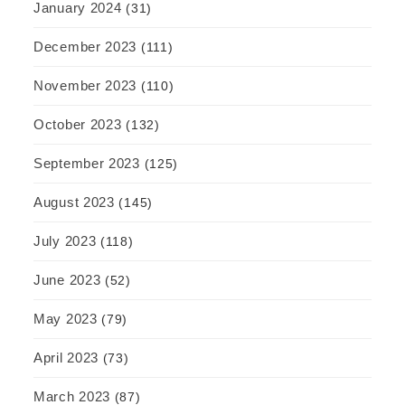
January 2024
(31)
December 2023
(111)
November 2023
(110)
October 2023
(132)
September 2023
(125)
August 2023
(145)
July 2023
(118)
June 2023
(52)
May 2023
(79)
April 2023
(73)
March 2023
(87)