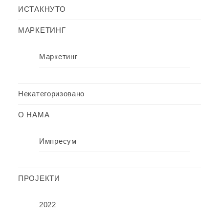
ИСТАКНУТО
МАРКЕТИНГ
Маркетинг
Некатегоризовано
О НАМА
Импресум
ПРОЈЕКТИ
2022