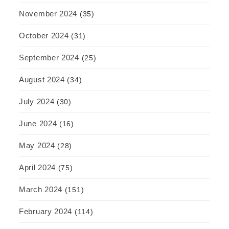
November 2024
(35)
October 2024
(31)
September 2024
(25)
August 2024
(34)
July 2024
(30)
June 2024
(16)
May 2024
(28)
April 2024
(75)
March 2024
(151)
February 2024
(114)