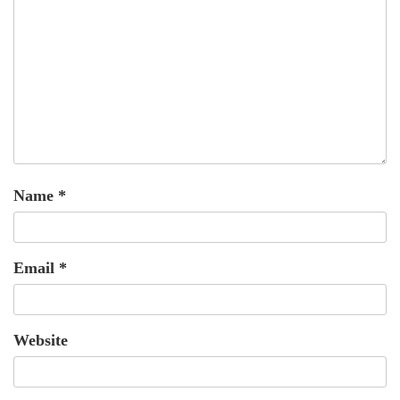
Name
*
Email
*
Website