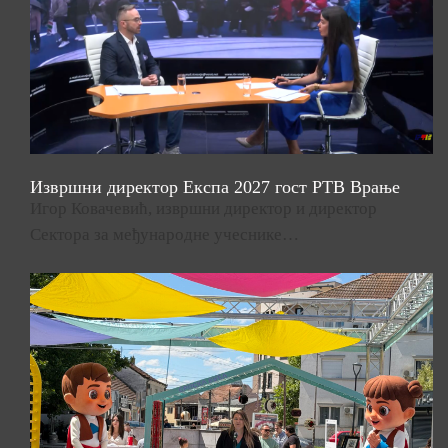
Извршни директор Експа 2027 гост РТВ Врање
Игор Ковачевић, извршни директор и директор
Сектора за међународне учеснике…