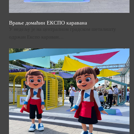
Врање домаћин ЕКСПО каравана
У недељу је на централном градском шеталишту
одржан Експо караван…