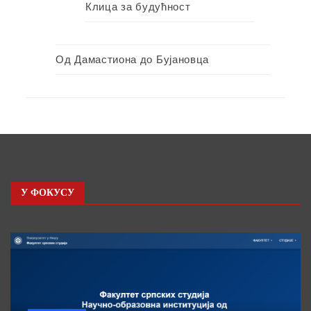
Клица за будућност
Од Дамастиона до Бујановца
У ФОКУСУ