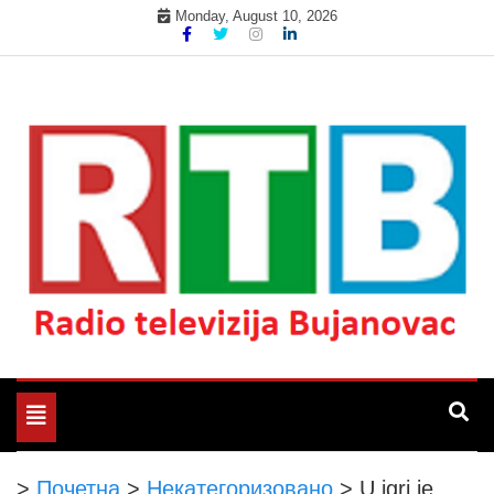
Skip
Monday, August 10, 2026
to
content
Радио телевизија Бујановац
РТБ Бујановац
Toggle
navigation
>
Почетна
>
Некатегоризовано
>
U igri je