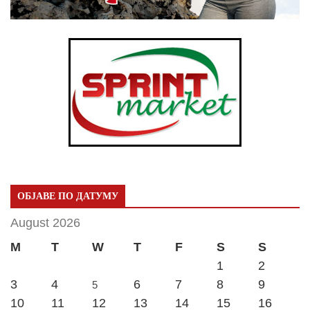
ОБЈАВЕ ПО ДАТУМУ
August 2026
M
T
W
T
F
S
S
1
2
3
4
6
7
8
9
5
10
11
12
13
14
15
16