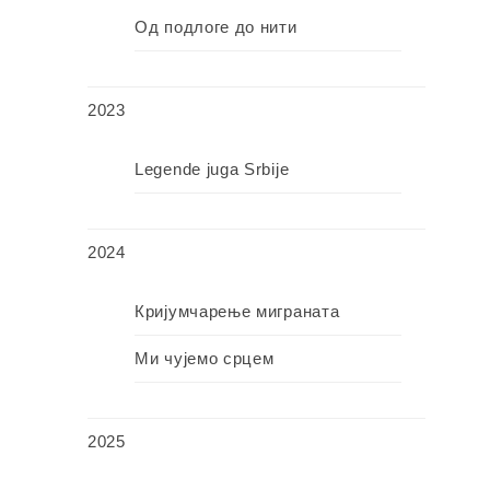
Од подлоге до нити
2023
Legende juga Srbije
2024
Кријумчарење миграната
Ми чујемо срцем
2025