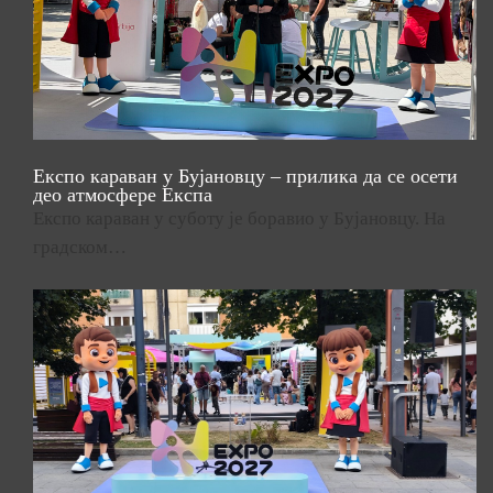
Експо караван у Бујановцу – прилика да се осети
део атмосфере Експа
Експо караван у суботу је боравио у Бујановцу. На
градском…