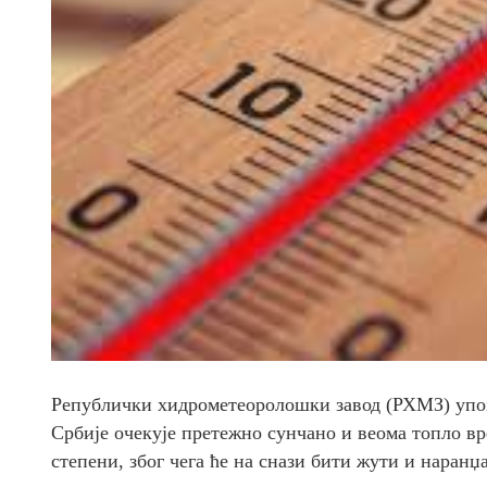
Републички хидрометеоролошки завод (РХМЗ) упозор
Србије очекује претежно сунчано и веома топло в
степени, због чега ће на снази бити жути и наранџ