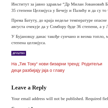
Институт за јавно здравље “Др Милан Јовановић Ба
35 степени Целзијуса у Бечеју и Палићу и да су то
Према Батуту, до краја недеље температуре опасне 
августа очекује да у Сомбору буде 36 степени, а у 
У Бујановцу данас такође сунчано и веома топло, 
степена целзијуса.
ДРУШТВО
На „Тик Току“ нови бизарни тренд: Родитељи
деци разбијају јаја о главу
Leave a Reply
Your email address will not be published.
Required fie