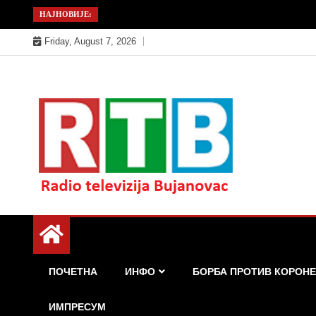
Skip
НАЈНОВИЈЕ:
to
Friday, August 7, 2026
content
Радио телевизија Бујановац
РТБ Бујановац
ПОЧЕТНА
ИНФО
БОРБА ПРОТИВ КОРОНЕ
ИМПРЕСУМ