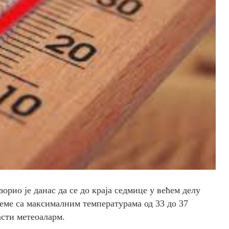
ио је данас да се до краја седмице у већем делу
реме са максималним температурама од 33 до 37
асти метеоаларм.