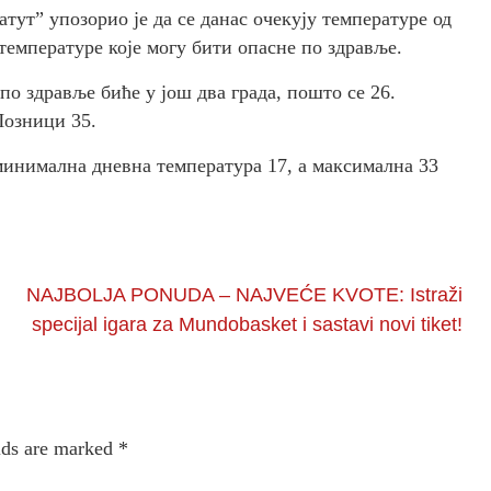
тут” упозорио је да се данас очекују температуре од
 температуре које могу бити опасне по здравље.
по здравље биће у још два града, пошто се 26.
Лозници 35.
минимална дневна температура 17, а максимална 33
NAJBOLJA PONUDA – NAJVEĆE KVOTE: Istraži
specijal igara za Mundobasket i sastavi novi tiket!
lds are marked
*