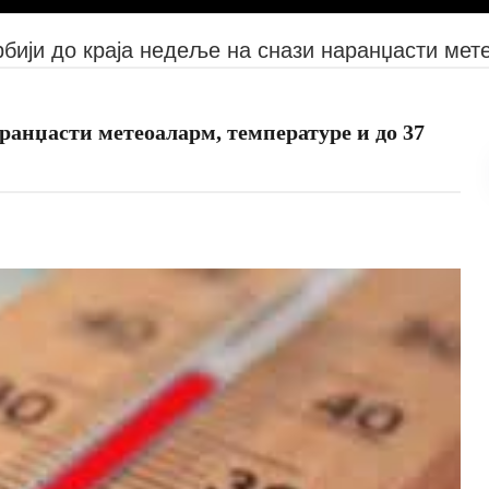
рбији до краја недеље на снази наранџасти мет
аранџасти метеоаларм, температуре и до 37