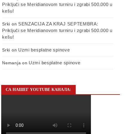
Priključi se Meridianovom turniru i zgrabi 500.000 u
kešu!
SENZACIJA ZA KRAJ SEPTEMBRA:
Srki
on
Priključi se Meridianovom turniru i zgrabi 500.000 u
kešu!
Uzmi besplatne spinove
Srki
on
Uzmi besplatne spinove
Nemanja
on
СА НАШЕГ YOUTUBE КАНАЛА: