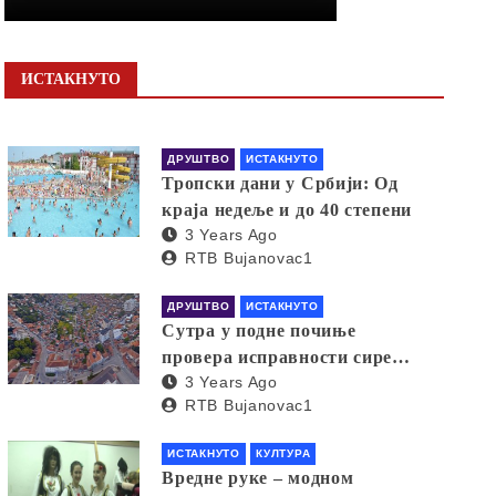
ИСТАКНУТО
ДРУШТВО
ИСТАКНУТО
Тропски дани у Србији: Од
краја недеље и до 40 степени
3 Years Ago
RTB Bujanovac1
ДРУШТВО
ИСТАКНУТО
Сутра у подне почиње
провера исправности сирена
3 Years Ago
за узбуњивање
RTB Bujanovac1
ИСТАКНУТО
КУЛТУРА
Вредне руке – модном