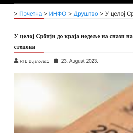
>
Почетна
>
ИНФО
>
Друштво
>
У целој С
У целој Србији до краја недеље на снази н
степени
23. August 2023.
RTB Bujanovac1