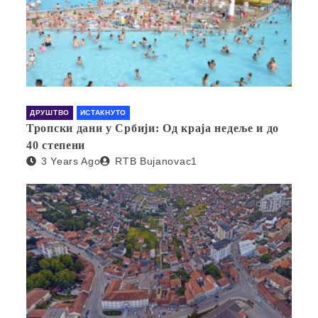
ДРУШТВО
ИСТАКНУТО
Тропски дани у Србији: Од краја недеље и до
40 степени
3 Years Ago
RTB Bujanovac1