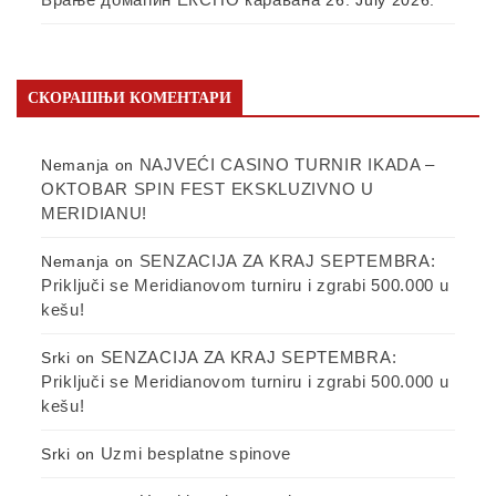
СКОРАШЊИ КОМЕНТАРИ
NAJVEĆI CASINO TURNIR IKADA –
Nemanja
on
OKTOBAR SPIN FEST EKSKLUZIVNO U
MERIDIANU!
SENZACIJA ZA KRAJ SEPTEMBRA:
Nemanja
on
Priključi se Meridianovom turniru i zgrabi 500.000 u
kešu!
SENZACIJA ZA KRAJ SEPTEMBRA:
Srki
on
Priključi se Meridianovom turniru i zgrabi 500.000 u
kešu!
Uzmi besplatne spinove
Srki
on