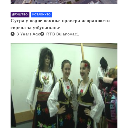
ДРУШТВО
ИСТАКНУТО
Сутра у подне почиње провера исправности
сирена за узбуњивање
3 Years Ago
RTB Bujanovac1