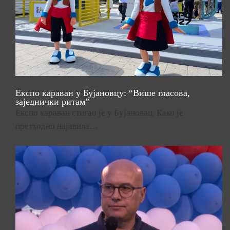
Експо караван у Бујановцу: “Више гласова,
заједнички ритам”
Експо караван стигао је у Бујановац. Како је
претходно најавила…