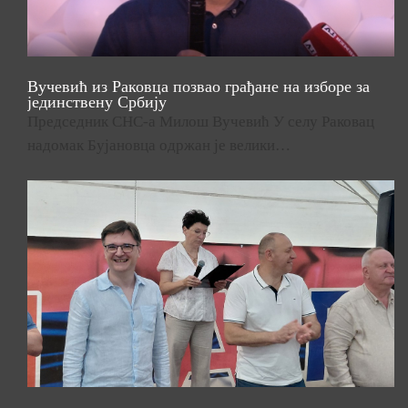
Вучевић из Раковца позвао грађане на изборе за
јединствену Србију
Председник СНС-а Милош Вучевић У селу Раковац
надомак Бујановца одржан је велики…