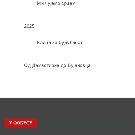
Ми чујемо срцем
2025
Клица за будућност
Од Дамастиона до Бујановца
У ФОКУСУ