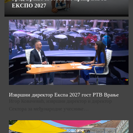
ЕКСПО 2027
Извршни директор Експа 2027 гост РТВ Врање
Игор Ковачевић, извршни директор и директор
Сектора за међународне учеснике…