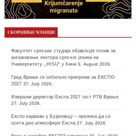
СКОРАШЊИ ЧЛАНЦИ
Факултет српских студија објављује позив за
ангажовање лектора српског језика на
Универзитету ,,HISU“ у Кини
5. August 2026.
Град Врање се озбиљно припрема за ЕКСПО
2027
27. July 2026.
Извршни директор Експа 2027 гост РТВ Врање
27. July 2026.
Експо караван у Бујановцу – прилика да се
осети део атмосфере Експа
27. July 2026.
Врање домаћин ЕКСПО каравана
26. July 2026.