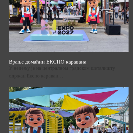
Врање домаћин ЕКСПО каравана
У недељу је на централном градском шеталишту
одржан Експо караван…