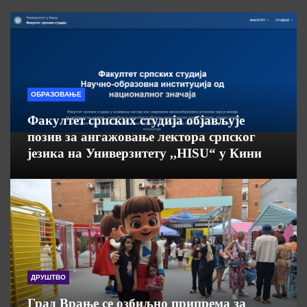
ОБРАЗОВАЊЕ
Факултет српских студија објављује
позив за ангажовање лектора српског
језика на Универзитету ,,HISU“ у Кини
ДРУШТВО
Град Врање се озбиљно припрема за