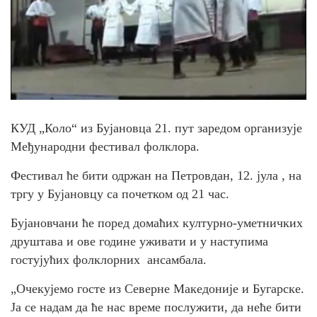
КУД „Коло“ из Бујановца 21. пут заредом организује
Међународни фестивал фолклора.
Фестивал ће бити одржан на Петровдан, 12. јула , на
тргу у Бујановцу са почетком од 21 час.
Бујановчани ће поред домаћих културно-уметничких
друштава и ове године уживати и у наступима
гостујућих фолклорних ансамбала.
„Очекујемо госте из Северне Македоније и Бугарске.
Ја се надам да ће нас време послужити, да неће бити