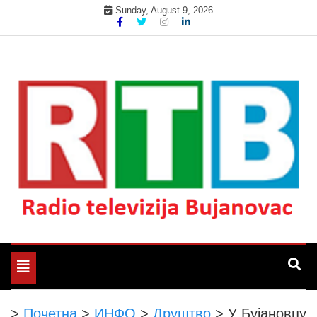
Skip
Sunday, August 9, 2026
to
content
Радио телевизија Бујановац
РТБ Бујановац
Toggle
navigation
>
Почетна
>
ИНФО
>
Друштво
>
У Бујановцу