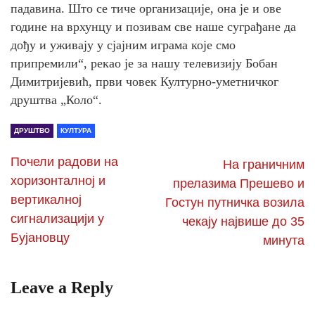
падавина. Што се тиче организације, она је и ове
године на врхунцу и позивам све наше суграђане да
дођу и уживају у сјајним играма које смо
припремили“, рекао је за нашу телевизију Бобан
Димитријевић, први човек Културно-уметничког
друштва „Коло“.
ДРУШТВО
КУЛТУРА
Почели радови на
На граничним
хоризонталној и
прелазима Прешево и
вертикалној
Гостун путничка возила
сигнализацији у
чекају највише до 35
Бујановцу
минута
Leave a Reply