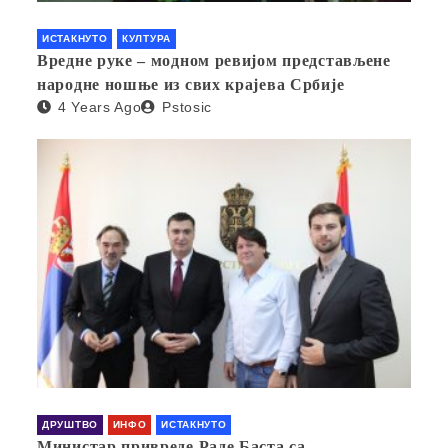
ИСТАКНУТО
КУЛТУРА
Вредне руке – модном ревијом представљене
народне ношње из свих крајева Србије
4 Years Ago
Pstosic
ДРУШТВО
ИНФО
ИСТАКНУТО
Министар привреде Раде Баста са