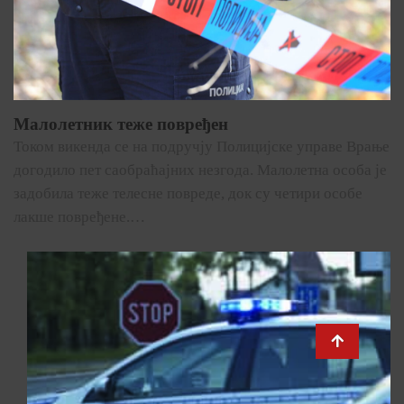
Малолетник теже повређен
Током викенда се на подручју Полицијске управе Врање
догодило пет саобраћајних незгода. Малолетна особа је
задобила теже телесне повреде, док су четири особе
лакше повређене.…