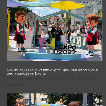
Експо караван у Бујановцу – прилика да се осети
део атмосфере Експа
Експо караван у суботу је боравио у Бујановцу. На
градском…