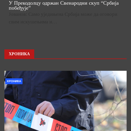
У Прекодолцу одржан Свенародни скуп “Србија
побеђује”
Јованов: Само уједињена Србија може да оговори
свим искушењима и…
ХРОНИКА
ХРОНИКА