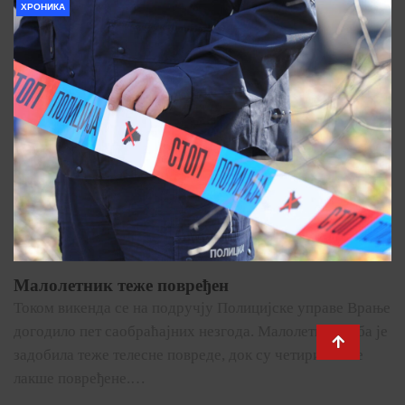
ХРОНИКА
Малолетник теже повређен
Током викенда се на подручју Полицијске управе Врање
догодило пет саобраћајних незгода. Малолетна особа је
задобила теже телесне повреде, док су четири особе
лакше повређене.…