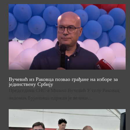
Вучевић из Раковца позвао грађане на изборе за
јединствену Србију
Председник СНС-а Милош Вучевић У селу Раковац
надомак Бујановца одржан је велики…