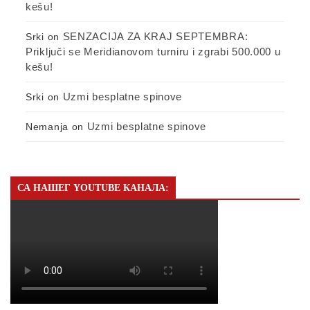
kešu!
SENZACIJA ZA KRAJ SEPTEMBRA:
Srki
on
Priključi se Meridianovom turniru i zgrabi 500.000 u
kešu!
Uzmi besplatne spinove
Srki
on
Uzmi besplatne spinove
Nemanja
on
СА НАШЕГ YOUTUBE КАНАЛА: