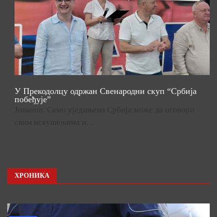
У Прекодолцу одржан Свенародни скуп “Србија
побеђује”
Јованов: Само уједињена Србија може да оговори
свим искушењима и…
ХРОНИКА