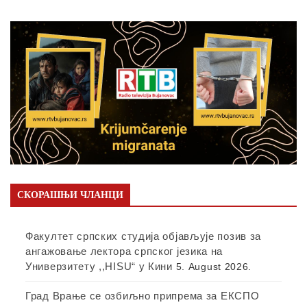
СКОРАШЊИ ЧЛАНЦИ
Факултет српских студија објављује позив за
ангажовање лектора српског језика на
Универзитету ,,HISU“ у Кини
5. August 2026.
Град Врање се озбиљно припрема за ЕКСПО