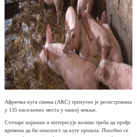
Афричка куга свиња (АКС) тренутно је регистрована
у 135 насељених места у нашој земљи.
Сточаре највише и интересује колико треба да прође
времена да би опасност од куге прошла. Посебно се