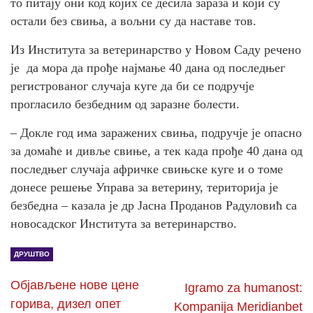
то питају они код којих се десила зараза и који су
остали без свиња, а вољни су да наставе тов.
Из Института за ветеринарство у Новом Саду речено
је да мора да прође најмање 40 дана од последњег
регистрованог случаја куге да би се подручје
прогласило безбедним од заразне болести.
– Докле год има заражених свиња, подручје је опасно
за домаће и дивље свиње, а тек када прође 40 дана од
последњег случаја афричке свињске куге и о томе
донесе решење Управа за ветерину, територија је
безбедна – казала је др Јасна Проданов Радуловић са
новосадског Института за ветеринарство.
ДРУШТВО
Објављене нове цене
Igramo za humanost:
горива, дизел опет
Kompanija Meridianbet