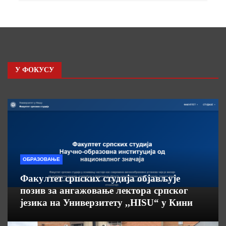
У ФОКУСУ
ОБРАЗОВАЊЕ
Факултет српских студија објављује
позив за ангажовање лектора српског
језика на Универзитету ,,HISU“ у Кини