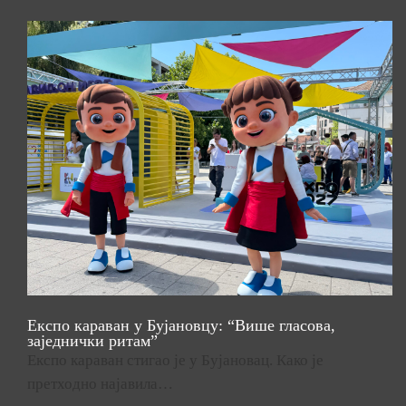
Експо караван у Бујановцу: “Више гласова,
заједнички ритам”
Експо караван стигао је у Бујановац. Како је
претходно најавила…