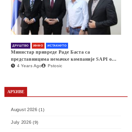
ДРУШТВО
ИНФО
ИСТАКНУТО
Министар привреде Раде Баста са
представницима немачке компаније SAPI о
4 Years Ago
Pstosic
отварању фабрике у Србији
АРХИВЕ
August 2026
(1)
July 2026
(9)