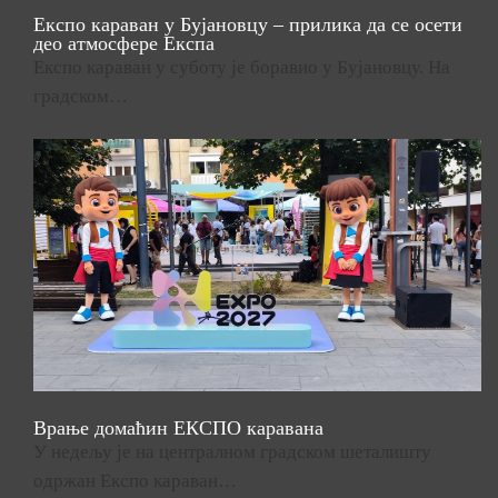
Експо караван у Бујановцу – прилика да се осети
део атмосфере Експа
Експо караван у суботу је боравио у Бујановцу. На
градском…
Врање домаћин ЕКСПО каравана
У недељу је на централном градском шеталишту
одржан Експо караван…