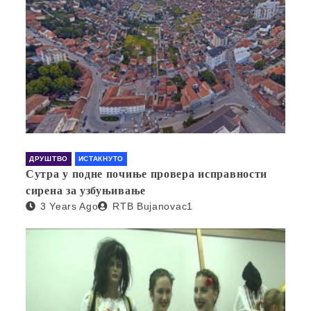
ДРУШТВО
ИСТАКНУТО
Сутра у подне почиње провера исправности
сирена за узбуњивање
3 Years Ago
RTB Bujanovac1