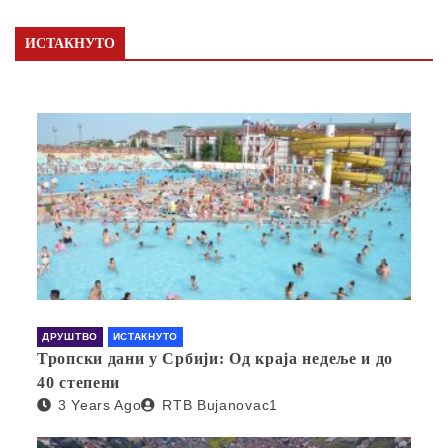
ИСТАКНУТО
ДРУШТВО
ИСТАКНУТО
Тропски дани у Србији: Од краја недеље и до
40 степени
3 Years Ago
RTB Bujanovac1