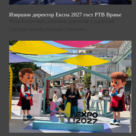
Извршни директор Експа 2027 гост РТВ Врање
Игор Ковачевић, извршни директор и директор
Сектора за међународне учеснике…