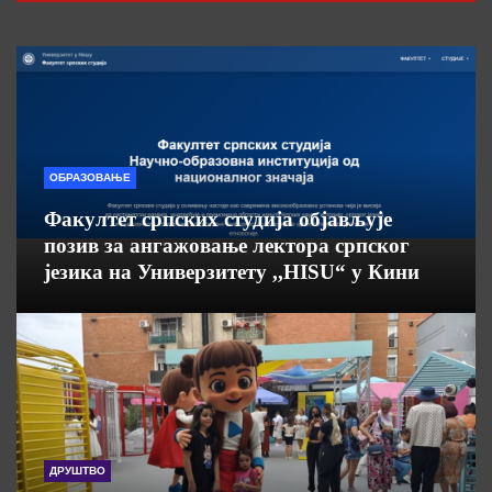
ОБРАЗОВАЊЕ
Факултет српских студија објављује
позив за ангажовање лектора српског
језика на Универзитету ,,HISU“ у Кини
ДРУШТВО