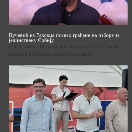
Вучевић из Раковца позвао грађане на изборе за
јединствену Србију
Председник СНС-а Милош Вучевић У селу Раковац
надомак Бујановца одржан је велики…