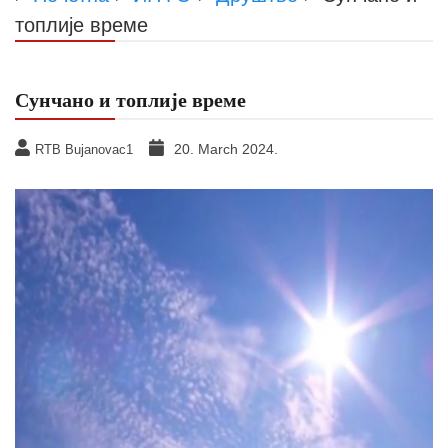
топлије време
Сунчано и топлије време
20. March 2024.
RTB Bujanovac1