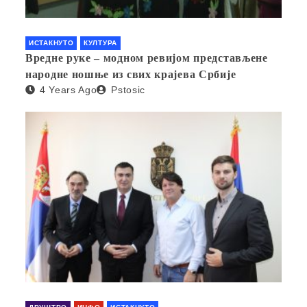
ИСТАКНУТО
КУЛТУРА
Вредне руке – модном ревијом представљене
народне ношње из свих крајева Србије
4 Years Ago
Pstosic