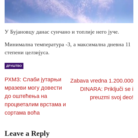
У Бујановцу данас сунчано и топлије него јуче.
Минимална температура -3, а максимална дневна 11
степени целзијуса.
ДРУШТВО
РХМЗ: Слаби јутарњи
Zabava vredna 1.200.000
мразеви могу довести
DINARA: Priključi se i
до оштећења на
preuzmi svoj deo!
процветалим врстама и
сортама воћа
Leave a Reply