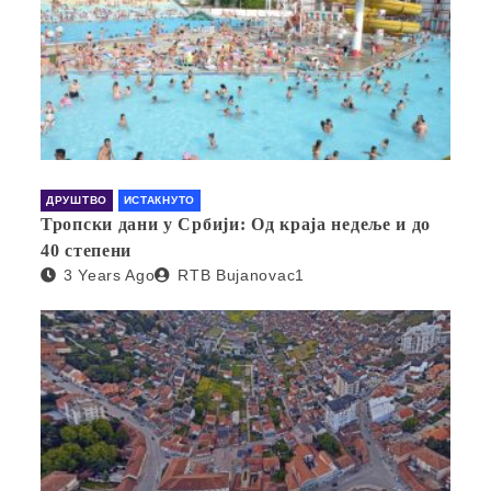
ДРУШТВО
ИСТАКНУТО
Тропски дани у Србији: Од краја недеље и до
40 степени
3 Years Ago
RTB Bujanovac1