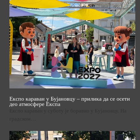
Експо караван у Бујановцу – прилика да се осети
део атмосфере Експа
Експо караван у суботу је боравио у Бујановцу. На
градском…