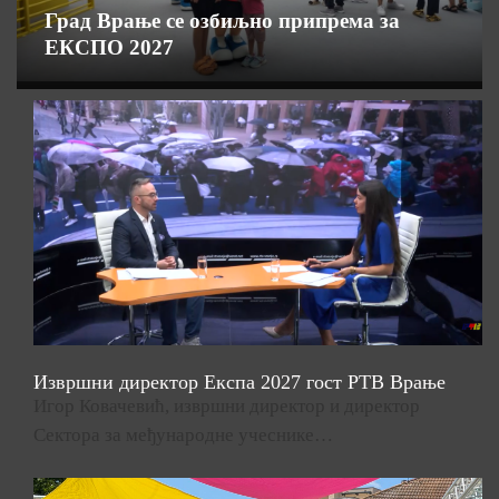
Град Врање се озбиљно припрема за
ЕКСПО 2027
Извршни директор Експа 2027 гост РТВ Врање
Игор Ковачевић, извршни директор и директор
Сектора за међународне учеснике…