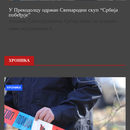
У Прекодолцу одржан Свенародни скуп “Србија
побеђује”
Јованов: Само уједињена Србија може да оговори
свим искушењима и…
ХРОНИКА
ХРОНИКА