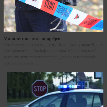
Малолетник теже повређен
Током викенда се на подручју Полицијске управе Врање
догодило пет саобраћајних незгода. Малолетна особа је
задобила теже телесне повреде, док су четири особе
лакше повређене.…