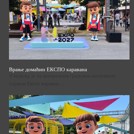
Врање домаћин ЕКСПО каравана
У недељу је на централном градском шеталишту
одржан Експо караван…