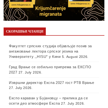
СКОРАШЊИ ЧЛАНЦИ
Факултет српских студија објављује позив за
ангажовање лектора српског језика на
Универзитету ,,HISU“ у Кини
5. August 2026.
Град Врање се озбиљно припрема за ЕКСПО
2027
27. July 2026.
Извршни директор Експа 2027 гост РТВ Врање
27. July 2026.
Експо караван у Бујановцу – прилика да се
осети део атмосфере Експа
27. July 2026.