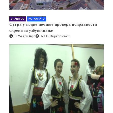
ДРУШТВО
ИСТАКНУТО
Сутра у подне почиње провера исправности
сирена за узбуњивање
3 Years Ago
RTB Bujanovac1