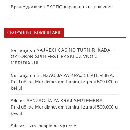
Врање домаћин ЕКСПО каравана
26. July 2026.
СКОРАШЊИ КОМЕНТАРИ
NAJVEĆI CASINO TURNIR IKADA –
Nemanja
on
OKTOBAR SPIN FEST EKSKLUZIVNO U
MERIDIANU!
SENZACIJA ZA KRAJ SEPTEMBRA:
Nemanja
on
Priključi se Meridianovom turniru i zgrabi 500.000 u
kešu!
SENZACIJA ZA KRAJ SEPTEMBRA:
Srki
on
Priključi se Meridianovom turniru i zgrabi 500.000 u
kešu!
Uzmi besplatne spinove
Srki
on