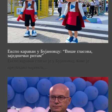
Експо караван у Бујановцу: “Више гласова,
заједнички ритам”
Експо караван стигао је у Бујановац. Како је
претходно најавила…