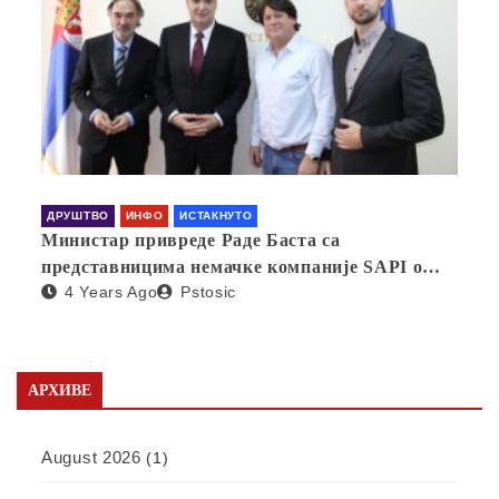
ДРУШТВО
ИНФО
ИСТАКНУТО
Министар привреде Раде Баста са
представницима немачке компаније SAPI о
4 Years Ago
Pstosic
отварању фабрике у Србији
АРХИВЕ
August 2026
(1)