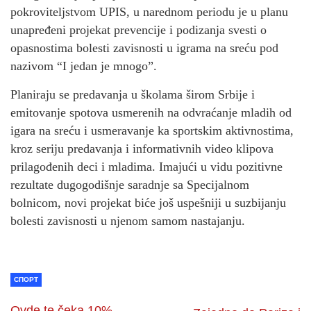
pokroviteljstvom UPIS, u narednom periodu je u planu
unapređeni projekat prevencije i podizanja svesti o
opasnostima bolesti zavisnosti u igrama na sreću pod
nazivom “I jedan je mnogo”.
Planiraju se predavanja u školama širom Srbije i
emitovanje spotova usmerenih na odvraćanje mladih od
igara na sreću i usmeravanje ka sportskim aktivnostima,
kroz seriju predavanja i informativnih video klipova
prilagođenih deci i mladima. Imajući u vidu pozitivne
rezultate dugogodišnje saradnje sa Specijalnom
bolnicom, novi projekat biće još uspešniji u suzbijanju
bolesti zavisnosti u njenom samom nastajanju.
СПОРТ
Ovde te čeka 10%