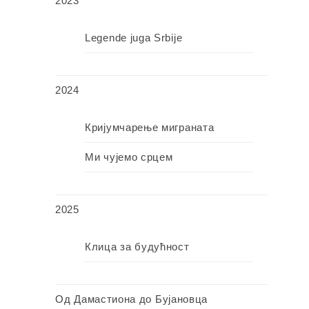
2023
Legende juga Srbije
2024
Кријумчарење миграната
Ми чујемо срцем
2025
Клица за будућност
Од Дамастиона до Бујановца