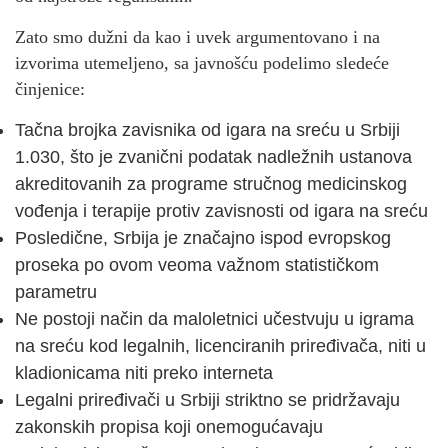
Zato smo dužni da kao i uvek argumentovano i na
izvorima utemeljeno, sa javnošću podelimo sledeće
činjenice:
Tačna brojka zavisnika od igara na sreću u Srbiji
1.030, što je zvanični podatak nadležnih ustanova
akreditovanih za programe stručnog medicinskog
vođenja i terapije protiv zavisnosti od igara na sreću
Posledične, Srbija je značajno ispod evropskog
proseka po ovom veoma važnom statističkom
parametru
Ne postoji način da maloletnici učestvuju u igrama
na sreću kod legalnih, licenciranih priređivača, niti u
kladionicama niti preko interneta
Legalni priređivači u Srbiji striktno se pridržavaju
zakonskih propisa koji onemogućavaju