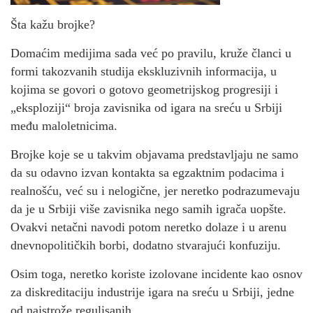
Šta kažu brojke?
Domaćim medijima sada već po pravilu, kruže članci u
formi takozvanih studija ekskluzivnih informacija, u
kojima se govori o gotovo geometrijskog progresiji i
„eksploziji“ broja zavisnika od igara na sreću u Srbiji
među maloletnicima.
Brojke koje se u takvim objavama predstavljaju ne samo
da su odavno izvan kontakta sa egzaktnim podacima i
realnošću, već su i nelogične, jer neretko podrazumevaju
da je u Srbiji više zavisnika nego samih igrača uopšte.
Ovakvi netačni navodi potom neretko dolaze i u arenu
dnevnopolitičkih borbi, dodatno stvarajući konfuziju.
Osim toga, neretko koriste izolovane incidente kao osnov
za diskreditaciju industrije igara na sreću u Srbiji, jedne
od najstrože regulisanih.