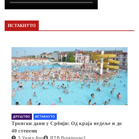
ИСТАКНУТО
ДРУШТВО
ИСТАКНУТО
Тропски дани у Србији: Од краја недеље и до
40 степени
3 Years Ago
RTB Bujanovac1