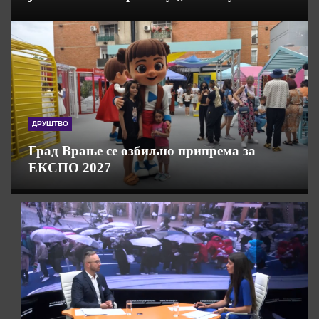
ДРУШТВО
Град Врање се озбиљно припрема за
ЕКСПО 2027