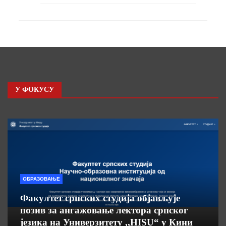
У ФОКУСУ
ОБРАЗОВАЊЕ
Факултет српских студија објављује
позив за ангажовање лектора српског
језика на Универзитету ,,HISU“ у Кини