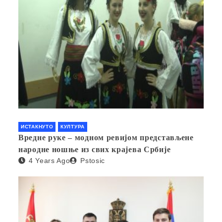
ИСТАКНУТО
КУЛТУРА
Вредне руке – модном ревијом представљене
народне ношње из свих крајева Србије
4 Years Ago
Pstosic