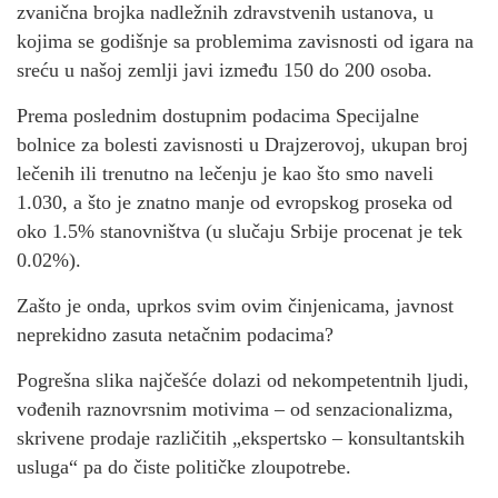
zvanična brojka nadležnih zdravstvenih ustanova, u
kojima se godišnje sa problemima zavisnosti od igara na
sreću u našoj zemlji javi između 150 do 200 osoba.
Prema poslednim dostupnim podacima Specijalne
bolnice za bolesti zavisnosti u Drajzerovoj, ukupan broj
lečenih ili trenutno na lečenju je kao što smo naveli
1.030, a što je znatno manje od evropskog proseka od
oko 1.5% stanovništva (u slučaju Srbije procenat je tek
0.02%).
Zašto je onda, uprkos svim ovim činjenicama, javnost
neprekidno zasuta netačnim podacima?
Pogrešna slika najčešće dolazi od nekompetentnih ljudi,
vođenih raznovrsnim motivima – od senzacionalizma,
skrivene prodaje različitih „ekspertsko – konsultantskih
usluga“ pa do čiste političke zloupotrebe.