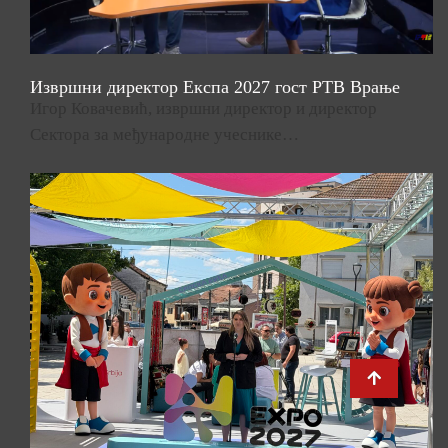
Извршни директор Експа 2027 гост РТВ Врање
Игор Ковачевић, извршни директор и директор
Сектора за међународне учеснике…