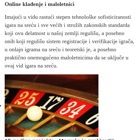
Online klađenje i maloletnici
Imajući u vidu rastući stepen tehnološke sofisticiranosti
igara na sreću i sve većih i strožih zakonskih standarda
koji ovu delatnost u našoj zemlji regulišu, a posebno
onih koji regulišu sistem registracije i verifikacije igrača,
u onlajn igrama na sreću i teoretski je, a posebno
praktično onemogućeno maloletnicima da se uključe u
ovaj vid igara na sreću.