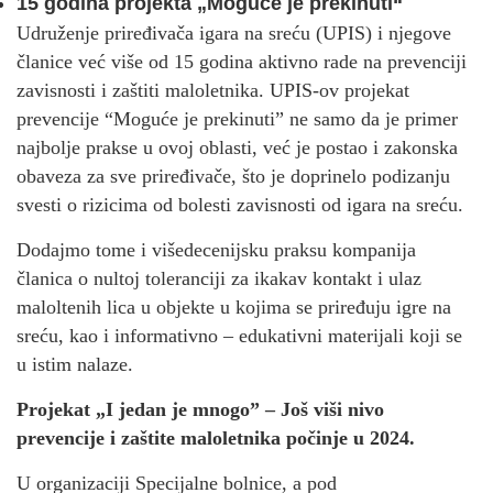
15 godina projekta „Moguće je prekinuti“
Udruženje priređivača igara na sreću (UPIS) i njegove
članice već više od 15 godina aktivno rade na prevenciji
zavisnosti i zaštiti maloletnika. UPIS-ov projekat
prevencije “Moguće je prekinuti” ne samo da je primer
najbolje prakse u ovoj oblasti, već je postao i zakonska
obaveza za sve priređivače, što je doprinelo podizanju
svesti o rizicima od bolesti zavisnosti od igara na sreću.
Dodajmo tome i višedecenijsku praksu kompanija
članica o nultoj toleranciji za ikakav kontakt i ulaz
maloltenih lica u objekte u kojima se priređuju igre na
sreću, kao i informativno – edukativni materijali koji se
u istim nalaze.
Projekat „I jedan je mnogo” – Još viši nivo
prevencije i zaštite maloletnika počinje u 2024.
U organizaciji Specijalne bolnice, a pod