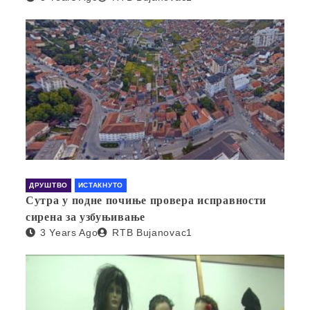
ДРУШТВО
ИСТАКНУТО
Сутра у подне почиње провера исправности
сирена за узбуњивање
3 Years Ago
RTB Bujanovac1