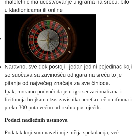
maloletnicima učestvovanje u igrama na sreću, bilo
u kladionicama ili online
Naravno, sve dok postoji i jedan jedini pojedinac koji
se suočava sa zavinošću od igara na sreću to je
pitanje od najvećeg značaja za sve činioce.
Ipak, moramo podvući da je u igri senzacionalizma i
licitiranja brojkama tzv. zavisnika neretko reč o ciframa i
preko 300 puta većim od realno postojećih.
Podaci nadležnih ustanova
Podatak koji smo naveli nije ničija spekulacija, već