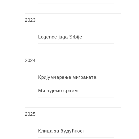
2023
Legende juga Srbije
2024
Кријумчарење миграната
Ми чујемо срцем
2025
Клица за будућност