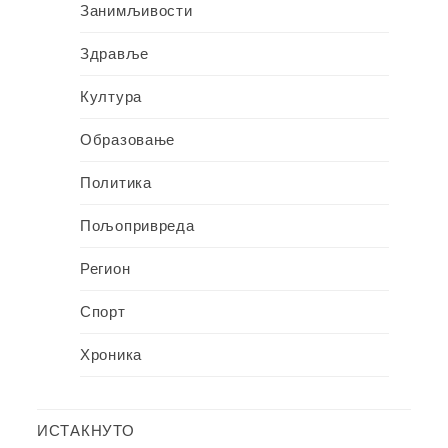
Занимљивости
Здравље
Култура
Образовање
Политика
Пољопривреда
Регион
Спорт
Хроника
ИСТАКНУТО