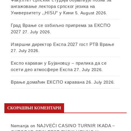
ангажовање лектора српског језика на
Универзитету ,,HISU“ у Кини
5. August 2026.
Град Врање се озбиљно припрема за ЕКСПО
2027
27. July 2026.
Извршни директор Експа 2027 гост РТВ Врање
27. July 2026.
Експо караван у Бујановцу – прилика да се
осети део атмосфере Експа
27. July 2026.
Врање домаћин ЕКСПО каравана
26. July 2026.
СКОРАШЊИ КОМЕНТАРИ
NAJVEĆI CASINO TURNIR IKADA –
Nemanja
on