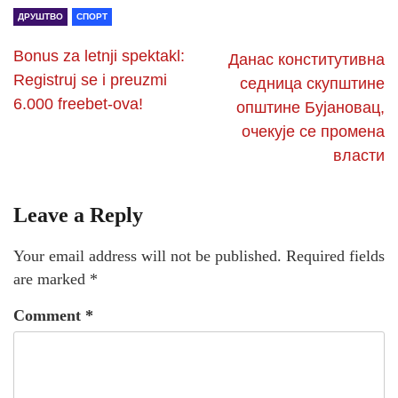
ДРУШТВО
СПОРТ
Bonus za letnji spektakl:
Данас конститутивна
Registruj se i preuzmi
седница скупштине
6.000 freebet-ova!
општине Бујановац,
очекује се промена
власти
Leave a Reply
Your email address will not be published.
Required fields
are marked
*
Comment
*