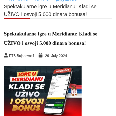
Spektakularne igre u Meridianu: Kladi se
UŽIVO i osvoji 5.000 dinara bonusa!
Spektakularne igre u Meridianu: Kladi se
UŽIVO i osvoji 5.000 dinara bonusa!
29. July 2024.
RTB Bujanovac1