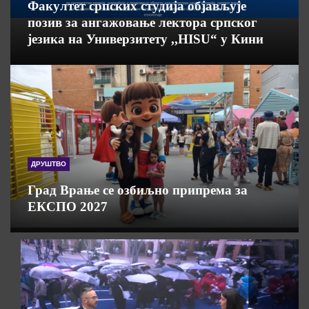
Факултет српских студија објављује
позив за ангажовање лектора српског
језика на Универзитету ,,HISU“ у Кини
ДРУШТВО
Град Врање се озбиљно припрема за
ЕКСПО 2027