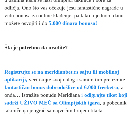
odličja. Ono što vas očekuje jesu fantastične nagrade u
vidu bonusa za online klađenje, pa tako u jednom danu
možete osvojiti i do
5.000 dinara bonusa!
Šta je potrebno da uradite?
Registrujte se na meridianbet.rs sajtu ili mobilnoj
aplikaciji,
verifikujte svoj nalog i samim tim preuzmite
fantastičan bonus dobrodošlice od 6.000 freebet-a
,
a
onda… Istražite ponudu Meridiana
i
odigrajte tiket koji
sadrži UŽIVO MEČ sa Olimpijskih igara
, a pobednik
takmičenja je igrač sa najvećim brojem tiketa.