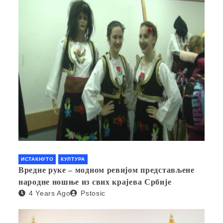
ИСТАКНУТО
КУЛТУРА
Вредне руке – модном ревијом представљене
народне ношње из свих крајева Србије
4 Years Ago
Pstosic