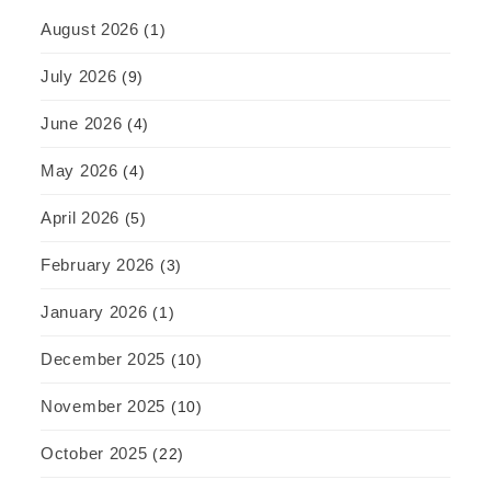
August 2026
(1)
July 2026
(9)
June 2026
(4)
May 2026
(4)
April 2026
(5)
February 2026
(3)
January 2026
(1)
December 2025
(10)
November 2025
(10)
October 2025
(22)