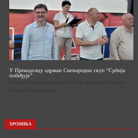
У Прекодолцу одржан Свенародни скуп “Србија
побеђује”
Јованов: Само уједињена Србија може да оговори
свим искушењима и…
ХРОНИКА