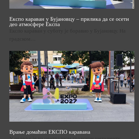
Експо караван у Бујановцу – прилика да се осети
део атмосфере Експа
Експо караван у суботу је боравио у Бујановцу. На
градском…
Врање домаћин ЕКСПО каравана
У недељу је на централном градском шеталишту