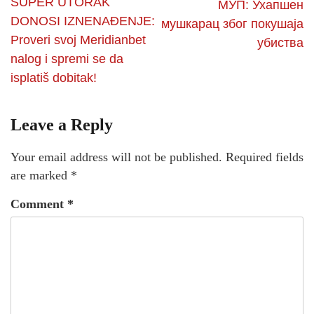
SUPER UTORAK
МУП: Ухапшен
DONOSI IZNENAĐENJE:
мушкарац због покушаја
Proveri svoj Meridianbet
убиства
nalog i spremi se da
isplatiš dobitak!
Leave a Reply
Your email address will not be published.
Required fields
are marked
*
Comment
*