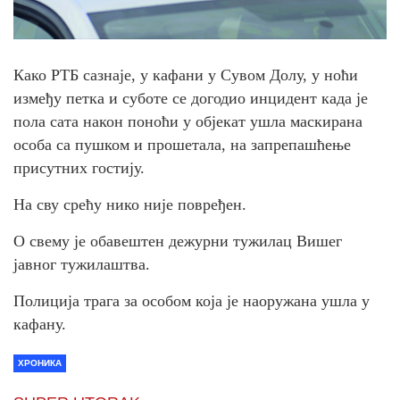
Како РТБ сазнаје, у кафани у Сувом Долу, у ноћи
између петка и суботе се догодио инцидент када је
пола сата након поноћи у објекат ушла маскирана
особа са пушком и прошетала, на запрепашћење
присутних гостију.
На сву срећу нико није повређен.
О свему је обавештен дежурни тужилац Вишег
јавног тужилаштва.
Полиција трага за особом која је наоружана ушла у
кафану.
ХРОНИКА