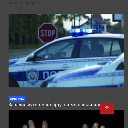
лакше повређене.…
ХРОНИКА
Запалио ауто полицајцу, па му нашли дрогу