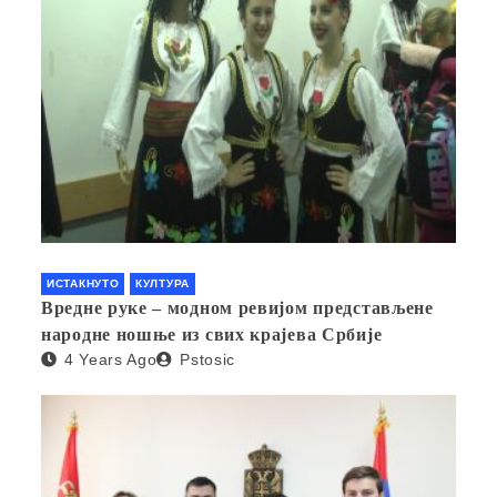
ИСТАКНУТО
КУЛТУРА
Вредне руке – модном ревијом представљене
народне ношње из свих крајева Србије
4 Years Ago
Pstosic