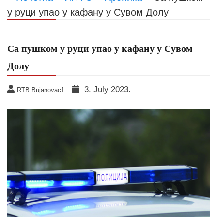
у руци упао у кафану у Сувом Долу
Са пушком у руци упао у кафану у Сувом
Долу
3. July 2023.
RTB Bujanovac1