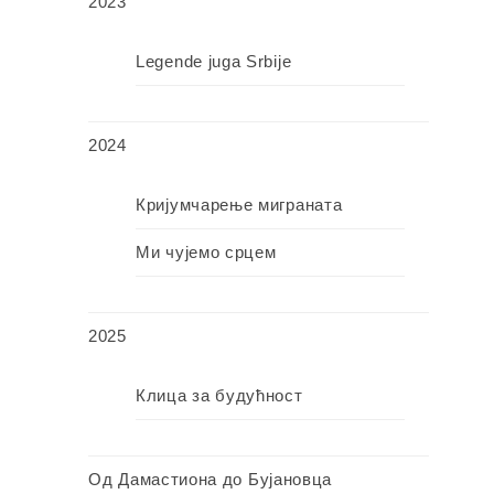
2023
Legende juga Srbije
2024
Кријумчарење миграната
Ми чујемо срцем
2025
Клица за будућност
Од Дамастиона до Бујановца