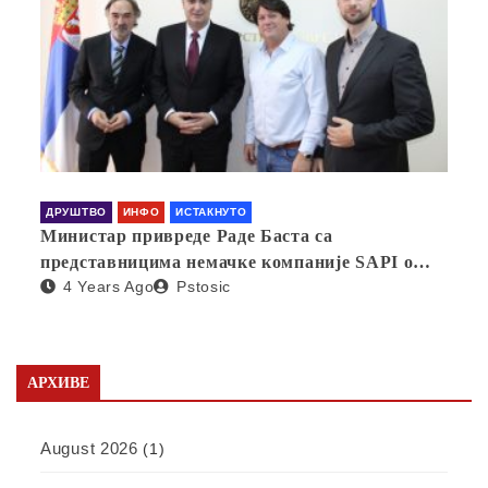
ДРУШТВО
ИНФО
ИСТАКНУТО
Министар привреде Раде Баста са
представницима немачке компаније SAPI о
4 Years Ago
Pstosic
отварању фабрике у Србији
АРХИВЕ
August 2026
(1)