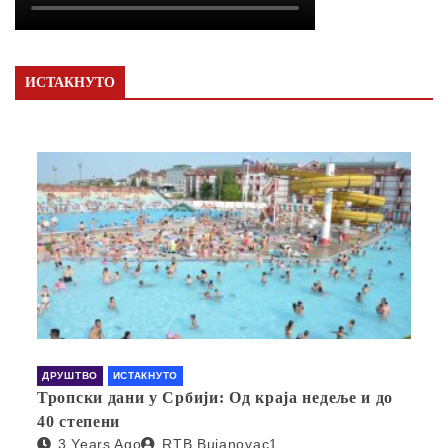
ИСТАКНУТО
ДРУШТВО
ИСТАКНУТО
Тропски дани у Србији: Од краја недеље и до
40 степени
3 Years Ago
RTB Bujanovac1