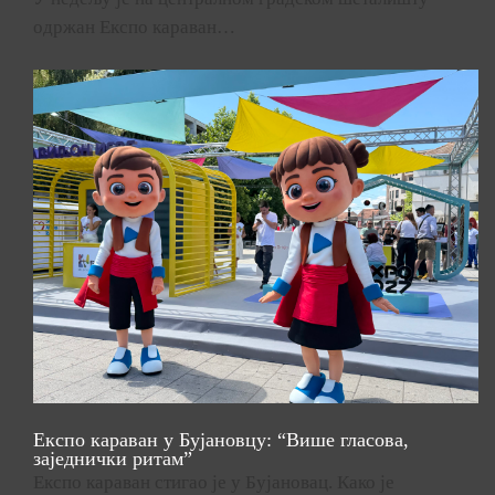
одржан Експо караван…
Експо караван у Бујановцу: “Више гласова,
заједнички ритам”
Експо караван стигао је у Бујановац. Како је