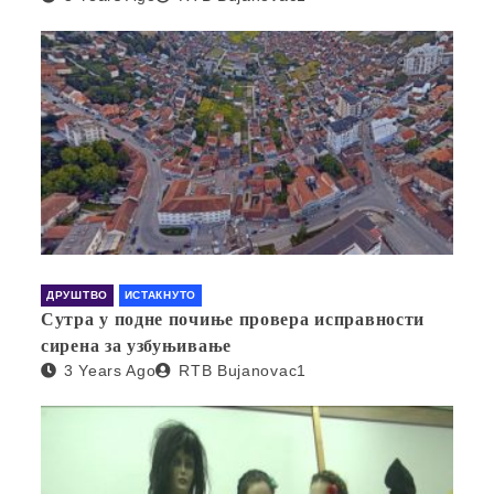
ДРУШТВО
ИСТАКНУТО
Сутра у подне почиње провера исправности
сирена за узбуњивање
3 Years Ago
RTB Bujanovac1