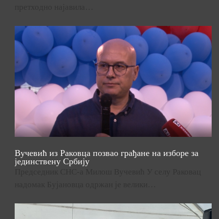
претходно најавила…
Вучевић из Раковца позвао грађане на изборе за
јединствену Србију
Председник СНС-а Милош Вучевић У селу Раковац
надомак Бујановца одржан је велики…