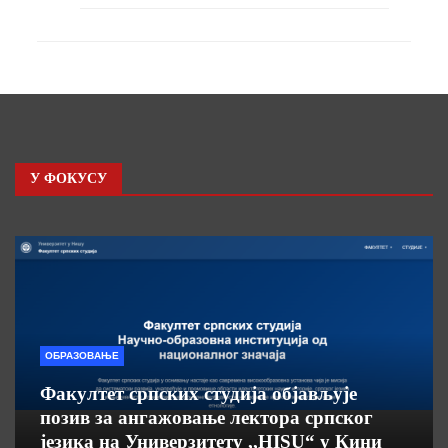
У ФОКУСУ
ОБРАЗОВАЊЕ
Факултет српских студија објављује
позив за ангажовање лектора српског
језика на Универзитету ,,HISU“ у Кини