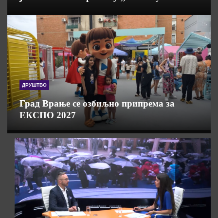
ДРУШТВО
Град Врање се озбиљно припрема за
ЕКСПО 2027