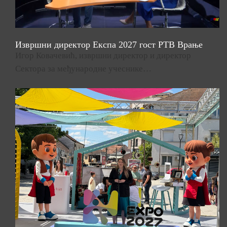
Извршни директор Експа 2027 гост РТВ Врање
Игор Ковачевић, извршни директор и директор
Сектора за међународне учеснике…