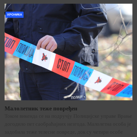
ХРОНИКА
Малолетник теже повређен
Током викенда се на подручју Полицијске управе Врање
догодило пет саобраћајних незгода. Малолетна особа је
задобила теже телесне повреде, док су четири особе