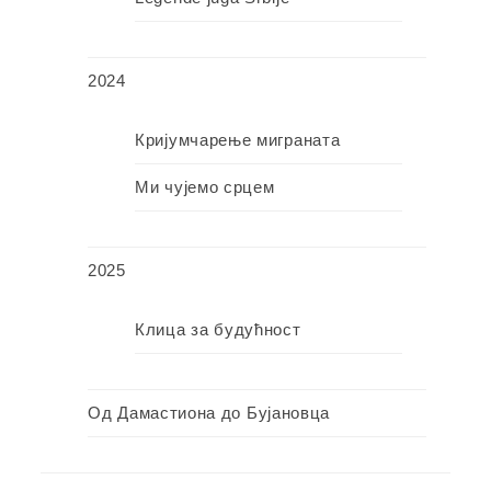
2024
Кријумчарење миграната
Ми чујемо срцем
2025
Клица за будућност
Од Дамастиона до Бујановца