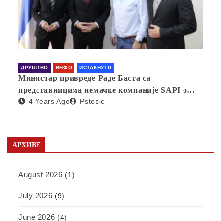
ДРУШТВО
ИНФО
ИСТАКНУТО
Министар привреде Раде Баста са
представницима немачке компаније SAPI о
4 Years Ago
Pstosic
отварању фабрике у Србији
АРХИВЕ
August 2026
(1)
July 2026
(9)
June 2026
(4)