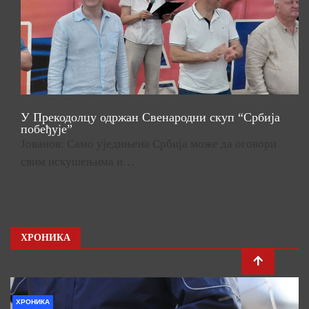
У Прекодолцу одржан Свенародни скуп “Србија
побеђује”
Јованов: Само уједињена Србија може да оговори
свим искушењима и…
ХРОНИКА
ХРОНИКА