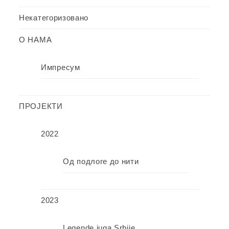
Некатегоризовано
О НАМА
Импресум
ПРОЈЕКТИ
2022
Од подлоге до нити
2023
Legende juga Srbije