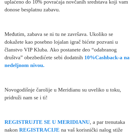
uplaćeno do 10% povraćaja novčanih sredstava koji vam
donose besplatnu zabavu.
Međutim, zabava se ni tu ne završava. Ukoliko se
dokažete kao posebno lojalan igrač bićete pozvani u
članstvo VIP Kluba. Ako postanete deo “odabranog
društva” obezbedićete sebi dodatnih
10%Cashback-a na
nedeljnom nivou.
Novogodišnje čarolije u Meridianu su uveliko u toku,
pridruži nam se i ti!
REGISTRUJTE SE U MERIDIANU
, a par trenutaka
nakon
REGISTRACIJE
na vaš korisnički nalog stiže