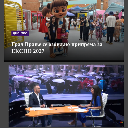
ДРУШТВО
Град Врање се озбиљно припрема за
ЕКСПО 2027