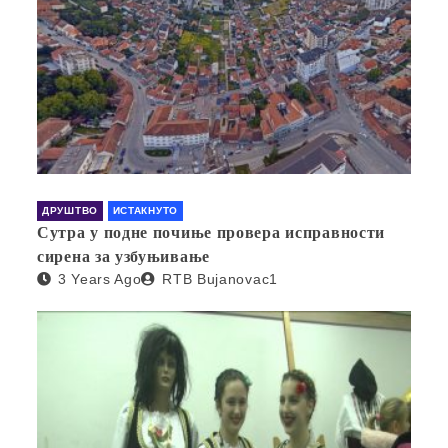
ДРУШТВО
ИСТАКНУТО
Сутра у подне почиње провера исправности
сирена за узбуњивање
3 Years Ago
RTB Bujanovac1