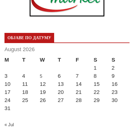
ОБЈАВЕ ПО ДАТУМУ
August 2026
M
T
W
T
F
S
S
1
2
3
4
6
7
8
9
5
10
11
12
13
14
15
16
17
18
19
20
21
22
23
24
25
26
27
28
29
30
31
« Jul