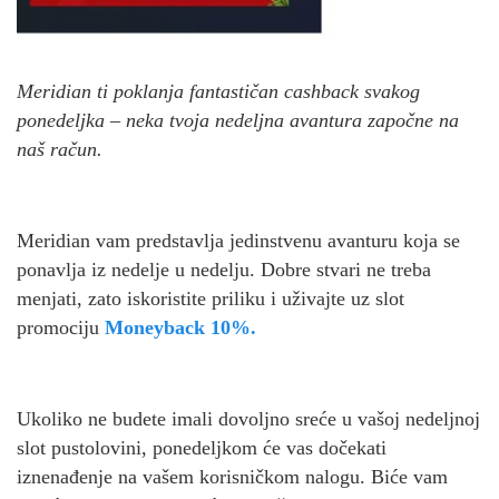
Meridian ti poklanja fantastičan cashback svakog
ponedeljka – neka tvoja nedeljna avantura započne na
naš račun.
Meridian vam predstavlja jedinstvenu avanturu koja se
ponavlja iz nedelje u nedelju. Dobre stvari ne treba
menjati, zato iskoristite priliku i uživajte uz slot
promociju
Moneyback 10%.
Ukoliko ne budete imali dovoljno sreće u vašoj nedeljnoj
slot pustolovini, ponedeljkom će vas dočekati
iznenađenje na vašem korisničkom nalogu. Biće vam