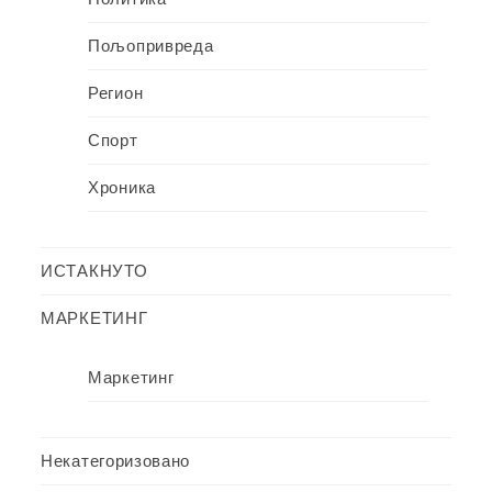
Пољопривреда
Регион
Спорт
Хроника
ИСТАКНУТО
МАРКЕТИНГ
Маркетинг
Некатегоризовано