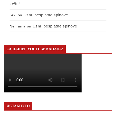
kešu!
Uzmi besplatne spinove
Srki
on
Uzmi besplatne spinove
Nemanja
on
СА НАШЕГ YOUTUBE КАНАЛА:
ИСТАКНУТО