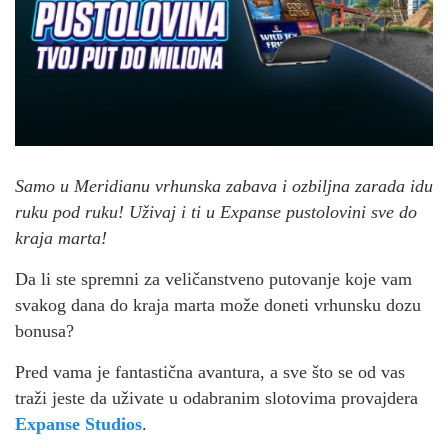
Samo u Meridianu vrhunska zabava i ozbiljna zarada idu
ruku pod ruku! Uživaj i ti u Expanse pustolovini sve do
kraja marta!
Da li ste spremni za veličanstveno putovanje koje vam
svakog dana do kraja marta može doneti vrhunsku dozu
bonusa?
Pred vama je fantastična avantura, a sve što se od vas
traži jeste da uživate u odabranim slotovima provajdera
Expanse Studios
.