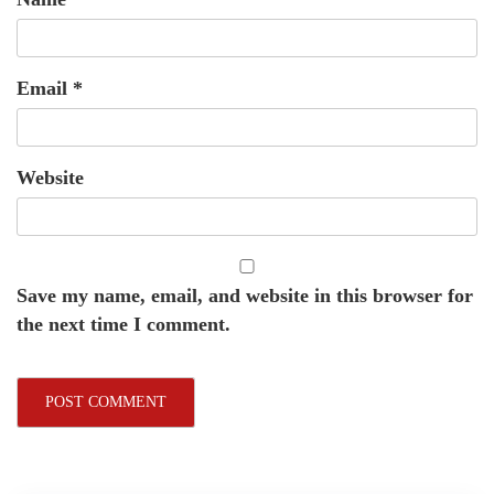
Email
*
Website
Save my name, email, and website in this browser for
the next time I comment.