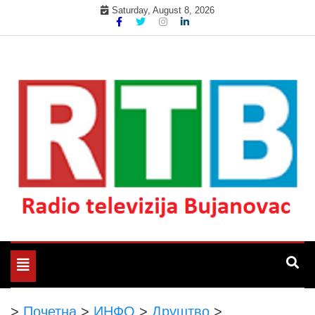
Skip
Saturday, August 8, 2026
to
content
Радио телевизија Бујановац
РТБ Бујановац
Toggle
navigation
>
Почетна
>
ИНФО
>
Друштво
>