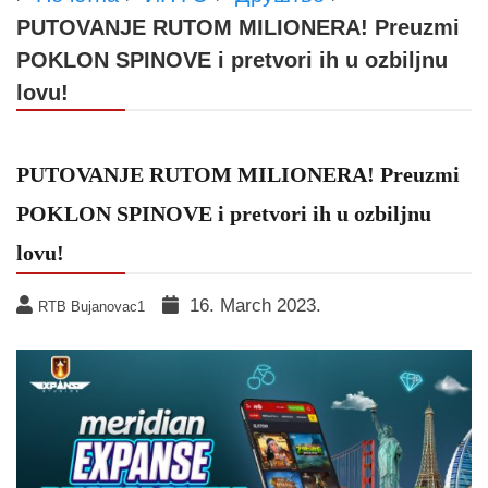
PUTOVANJE RUTOM MILIONERA! Preuzmi
POKLON SPINOVE i pretvori ih u ozbiljnu
lovu!
PUTOVANJE RUTOM MILIONERA! Preuzmi
POKLON SPINOVE i pretvori ih u ozbiljnu
lovu!
16. March 2023.
RTB Bujanovac1