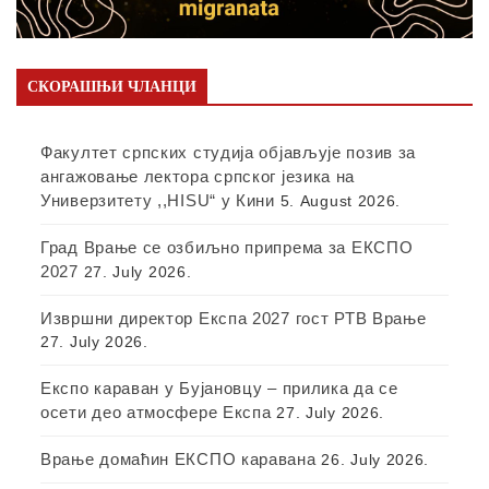
СКОРАШЊИ ЧЛАНЦИ
Факултет српских студија објављује позив за
ангажовање лектора српског језика на
Универзитету ,,HISU“ у Кини
5. August 2026.
Град Врање се озбиљно припрема за ЕКСПО
2027
27. July 2026.
Извршни директор Експа 2027 гост РТВ Врање
27. July 2026.
Експо караван у Бујановцу – прилика да се
осети део атмосфере Експа
27. July 2026.
Врање домаћин ЕКСПО каравана
26. July 2026.