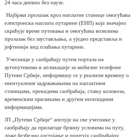
24 часа дневно без паузе.
Најбржи пролазак кроз наплатне станице омогућава
електронска наплата путарине (ЕНП) која значајно
скраћује време путовања и омогућава возилима
пролазак без заустављања, а уједно представља и
јефтинији вид плаћања путарине.
Учесници у саобраћају путем портала на
аутопутевима и апликације за мобилне телефоне
Путеви Србије, информишу се у реалном времену о
евентуалним задржавањима на наплатним
станицама, прекидима саобраћаја, стању коловоза,
временским приликама и другим неопходним
информацијама.
ЈП „Путеви Србије“ апелује на све учеснике у
саобраћају да прилагоде брзину условима на путу,
држе безбедно одстојање и поштују саобраћајну