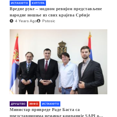
ИСТАКНУТО
КУЛТУРА
Вредне руке – модном ревијом представљене
народне ношње из свих крајева Србије
4 Years Ago
Pstosic
ДРУШТВО
ИНФО
ИСТАКНУТО
Министар привреде Раде Баста са
представницима немачке компаније SAPI о