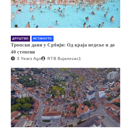
ДРУШТВО
ИСТАКНУТО
Тропски дани у Србији: Од краја недеље и до
40 степени
3 Years Ago
RTB Bujanovac1