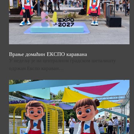
Врање домаћин ЕКСПО каравана
У недељу је на централном градском шеталишту
одржан Експо караван…