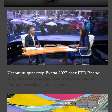
Извршни директор Експа 2027 гост РТВ Врање
Игор Ковачевић, извршни директор и директор
Сектора за међународне учеснике…