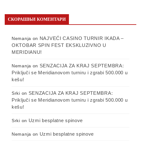
СКОРАШЊИ КОМЕНТАРИ
NAJVEĆI CASINO TURNIR IKADA –
Nemanja
on
OKTOBAR SPIN FEST EKSKLUZIVNO U
MERIDIANU!
SENZACIJA ZA KRAJ SEPTEMBRA:
Nemanja
on
Priključi se Meridianovom turniru i zgrabi 500.000 u
kešu!
SENZACIJA ZA KRAJ SEPTEMBRA:
Srki
on
Priključi se Meridianovom turniru i zgrabi 500.000 u
kešu!
Uzmi besplatne spinove
Srki
on
Uzmi besplatne spinove
Nemanja
on