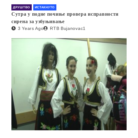
ДРУШТВО
ИСТАКНУТО
Сутра у подне почиње провера исправности
сирена за узбуњивање
3 Years Ago
RTB Bujanovac1