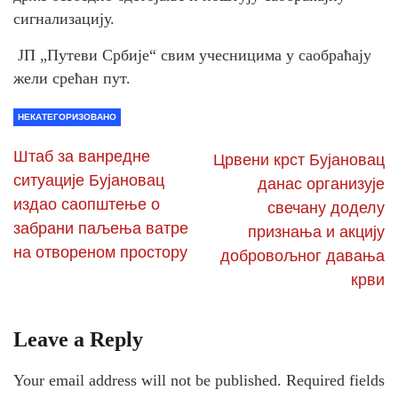
сигнализацију.
ЈП „Путеви Србије“ свим учесницима у саобраћају
жели срећан пут.
НЕКАТЕГОРИЗОВАНО
Штаб за ванредне
Црвени крст Бујановац
ситуације Бујановац
данас организује
издао саопштење о
свечану доделу
забрани паљења ватре
признања и акцију
на отвореном простору
добровољног давања
крви
Leave a Reply
Your email address will not be published.
Required fields