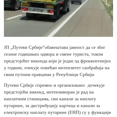
ЈП „Путеви Србије”обавештава јавност да се због
сезоне годишњих одмора и смене туриста, током
предстојећег викенда који је један од фреквентнијих
у години, очекује повећан интензитет саобраћаја на
свим путним правцима у Републици Србији.
Путеви Србије спремно и организовано дочекује
предстојећи викенд, интензивиран је рад на
наплатним станицама, сви канали за наплату
путарине, за дистрибуцију картица и канали за
електронску наплату путарине (ЕНП) су у функцији