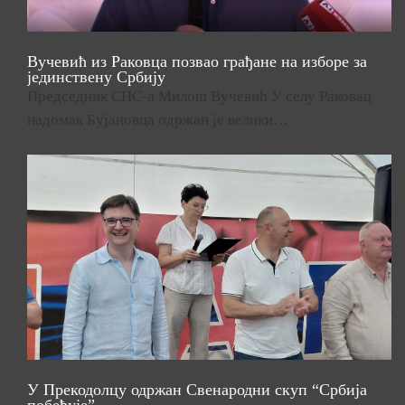
Вучевић из Раковца позвао грађане на изборе за
јединствену Србију
Председник СНС-а Милош Вучевић У селу Раковац
надомак Бујановца одржан је велики…
У Прекодолцу одржан Свенародни скуп “Србија