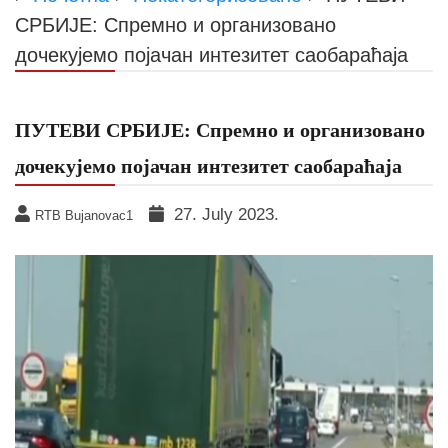
СРБИЈЕ: Спремно и организовано
дочекујемо појачан интезитет саобараћаја
ПУТЕВИ СРБИЈЕ: Спремно и организовано
дочекујемо појачан интезитет саобараћаја
27. July 2023.
RTB Bujanovac1