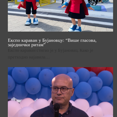
Експо караван у Бујановцу: “Више гласова,
заједнички ритам”
Експо караван стигао је у Бујановац. Како је
претходно најавила…