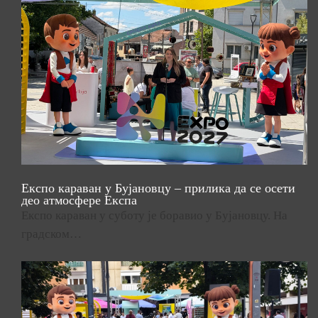
Експо караван у Бујановцу – прилика да се осети
део атмосфере Експа
Експо караван у суботу је боравио у Бујановцу. На
градском…