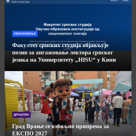
ОБРАЗОВАЊЕ
Факултет српских студија објављује
позив за ангажовање лектора српског
језика на Универзитету ,,HISU“ у Кини
ДРУШТВО
Град Врање се озбиљно припрема за
ЕКСПО 2027