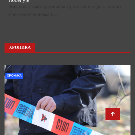
побеђује”
Јованов: Само уједињена Србија може да оговори
свим искушењима и…
ХРОНИКА
ХРОНИКА