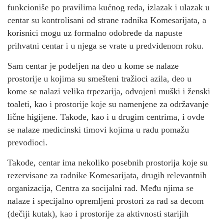
funkcioniše po pravilima kućnog reda, izlazak i ulazak u
centar su kontrolisani od strane radnika Komesarijata, a
korisnici mogu uz formalno odobređe da napuste
prihvatni centar i u njega se vrate u predviđenom roku.
Sam centar je podeljen na deo u kome se nalaze
prostorije u kojima su smešteni tražioci azila, deo u
kome se nalazi velika trpezarija, odvojeni muški i ženski
toaleti, kao i prostorije koje su namenjene za održavanje
lične higijene. Takođe, kao i u drugim centrima, i ovde
se nalaze medicinski timovi kojima u radu pomažu
prevodioci.
Takođe, centar ima nekoliko posebnih prostorija koje su
rezervisane za radnike Komesarijata, drugih relevantnih
organizacija, Centra za socijalni rad. Među njima se
nalaze i specijalno opremljeni prostori za rad sa decom
(dečiji kutak), kao i prostorije za aktivnosti starijih