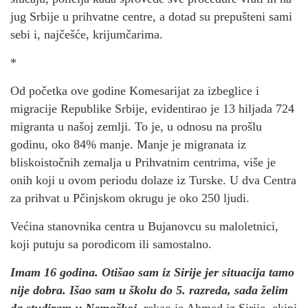
jug Srbije u prihvatne centre, a dotad su prepušteni sami
sebi i, najčešće, krijumčarima.
*
Od početka ove godine Komesarijat za izbeglice i
migracije Republike Srbije, evidentirao je 13 hiljada 724
migranta u našoj zemlji. To je, u odnosu na prošlu
godinu, oko 84% manje. Manje je migranata iz
bliskoistočnih zemalja u Prihvatnim centrima, više je
onih koji u ovom periodu dolaze iz Turske. U dva Centra
za prihvat u Pčinjskom okrugu je oko 250 ljudi.
Većina stanovnika centra u Bujanovcu su maloletnici,
koji putuju sa porodicom ili samostalno.
Imam 16 godina. Otišao sam iz Sirije jer situacija tamo
nije dobra. Išao sam u školu do 5. razreda, sada želim
da studiram u Nemačkoj,
rekao je Ahmed iz Sirije, ekipi