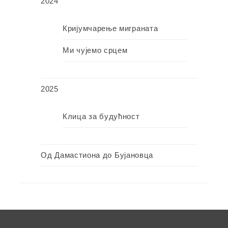
2024
Кријумчарење миграната
Ми чујемо срцем
2025
Клица за будућност
Од Дамастиона до Бујановца