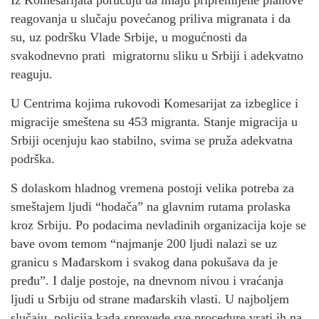
reagovanja u slučaju povećanog priliva migranata i da
su, uz podršku Vlade Srbije, u mogućnosti da
svakodnevno prati migratornu sliku u Srbiji i adekvatno
reaguju.
U Centrima kojima rukovodi Komesarijat za izbeglice i
migracije smeštena su 453 migranta. Stanje migracija u
Srbiji ocenjuju kao stabilno, svima se pruža adekvatna
podrška.
S dolaskom hladnog vremena postoji velika potreba za
smeštajem ljudi “hodača” na glavnim rutama prolaska
kroz Srbiju. Po podacima nevladinih organizacija koje se
bave ovom temom “najmanje 200 ljudi nalazi se uz
granicu s Mađarskom i svakog dana pokušava da je
pređu”. I dalje postoje, na dnevnom nivou i vraćanja
ljudi u Srbiju od strane mađarskih vlasti. U najboljem
slučaju, policija kada sprovede sve procedure vrati ih na