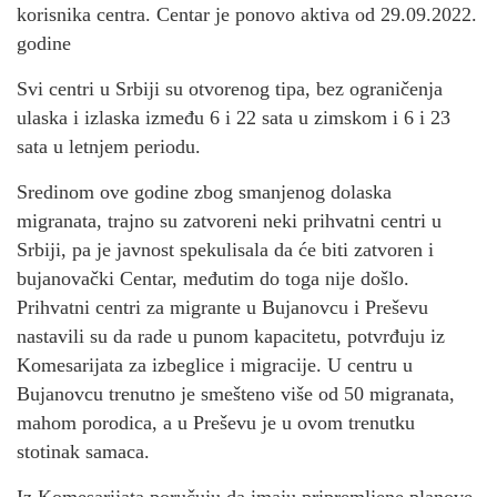
korisnika centra. Centar je ponovo aktiva od 29.09.2022.
godine
Svi centri u Srbiji su otvorenog tipa, bez ograničenja
ulaska i izlaska između 6 i 22 sata u zimskom i 6 i 23
sata u letnjem periodu.
Sredinom ove godine zbog smanjenog dolaska
migranata, trajno su zatvoreni neki prihvatni centri u
Srbiji, pa je javnost spekulisala da će biti zatvoren i
bujanovački Centar, međutim do toga nije došlo.
Prihvatni centri za migrante u Bujanovcu i Preševu
nastavili su da rade u punom kapacitetu, potvrđuju iz
Komesarijata za izbeglice i migracije. U centru u
Bujanovcu trenutno je smešteno više od 50 migranata,
mahom porodica, a u Preševu je u ovom trenutku
stotinak samaca.
Iz Komesarijata poručuju da imaju pripremljene planove