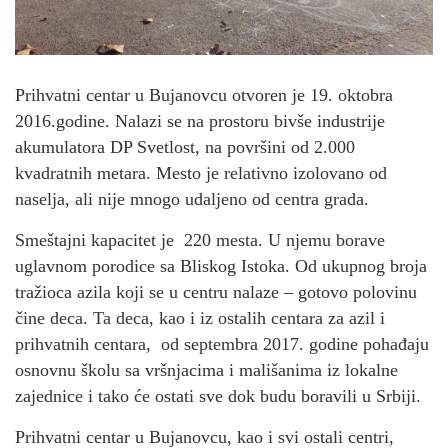
Prihvatni centar u Bujanovcu otvoren je 19. oktobra
2016.godine. Nalazi se na prostoru bivše industrije
akumulatora DP Svetlost, na površini od 2.000
kvadratnih metara. Mesto je relativno izolovano od
naselja, ali nije mnogo udaljeno od centra grada.
Smeštajni kapacitet je 220 mesta. U njemu borave
uglavnom porodice sa Bliskog Istoka. Od ukupnog broja
tražioca azila koji se u centru nalaze – gotovo polovinu
čine deca. Ta deca, kao i iz ostalih centara za azil i
prihvatnih centara, od septembra 2017. godine pohađaju
osnovnu školu sa vršnjacima i mališanima iz lokalne
zajednice i tako će ostati sve dok budu boravili u Srbiji.
Prihvatni centar u Bujanovcu, kao i svi ostali centri,