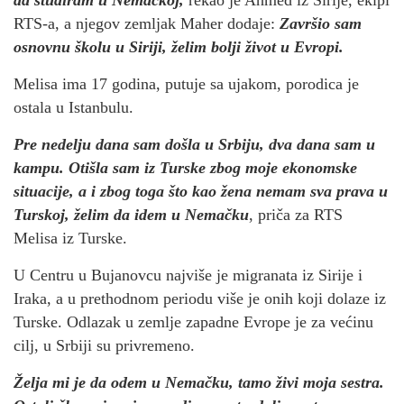
RTS-a, a njegov zemljak Maher dodaje:
Završio sam
osnovnu školu u Siriji, želim bolji život u Evropi.
Melisa ima 17 godina, putuje sa ujakom, porodica je
ostala u Istanbulu.
Pre nedelju dana sam došla u Srbiju, dva dana sam u
kampu. Otišla sam iz Turske zbog moje ekonomske
situacije, a i zbog toga što kao žena nemam sva prava u
Turskoj, želim da idem u Nemačku
, priča za RTS
Melisa iz Turske.
U Centru u Bujanovcu najviše je migranata iz Sirije i
Iraka, a u prethodnom periodu više je onih koji dolaze iz
Turske. Odlazak u zemlje zapadne Evrope je za većinu
cilj, u Srbiji su privremeno.
Želja mi je da odem u Nemačku, tamo živi moja sestra.