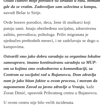
Ostali članovi moje porodice su stradali u ratu, nemam
gde da se vratim. Zadovoljan sam uslovima u kampu,
navodi Bešar iz Sirije.
Ovde borave porodice, deca, žene ili muškarci koji
putuju sami. Imaju obezbeđenu socijalnu, zdravstvenu
zaštitu, prevodioca, psihologa. Priliv migranata je
ujednačen prethodnih meseci, i ne zadržavaju se dugo u
kampovima.
Ostvarili smo jako dobru saradnju sa organima lokalne
samouprave, imamo kontinuiranu saradnju sa MUP-
om sa kojima smo svakodnevno u komunikaciji, sa
Centrom za socijalni rad u Bujanovcu, Dom zdravlja
nam je jako bitan faktor u ovom procesu, i moram da
napomenem Zavod za javno zdravlje u Vranju
,
kaže
Zoran Dimić, upravnik Prihvatnog centra u Bujanovcu.
U ovom centru nije bilo većih incidenata.