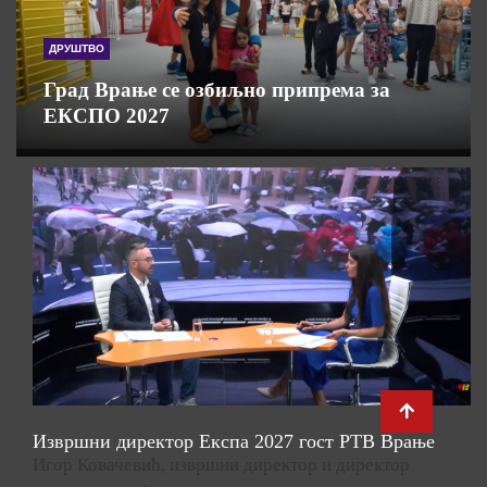
ДРУШТВО
Град Врање се озбиљно припрема за
ЕКСПО 2027
Извршни директор Експа 2027 гост РТВ Врање
Игор Ковачевић, извршни директор и директор