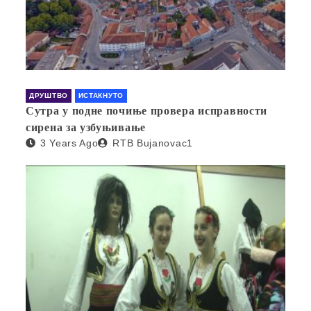
ДРУШТВО
ИСТАКНУТО
Сутра у подне почиње провера исправности
сирена за узбуњивање
3 Years Ago
RTB Bujanovac1