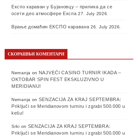
Експо караван у Бујановцу – прилика да се
осети део атмосфере Експа
27. July 2026.
Врање домаћин ЕКСПО каравана
26. July 2026.
СКОРАШЊИ КОМЕНТАРИ
NAJVEĆI CASINO TURNIR IKADA –
Nemanja
on
OKTOBAR SPIN FEST EKSKLUZIVNO U
MERIDIANU!
SENZACIJA ZA KRAJ SEPTEMBRA:
Nemanja
on
Priključi se Meridianovom turniru i zgrabi 500.000 u
kešu!
SENZACIJA ZA KRAJ SEPTEMBRA:
Srki
on
Priključi se Meridianovom turniru i zgrabi 500.000 u