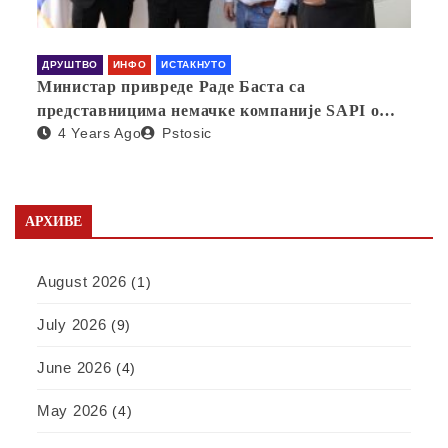
ДРУШТВО
ИНФО
ИСТАКНУТО
Министар привреде Раде Баста са
представницима немачке компаније SAPI о
4 Years Ago
Pstosic
отварању фабрике у Србији
АРХИВЕ
August 2026
(1)
July 2026
(9)
June 2026
(4)
May 2026
(4)