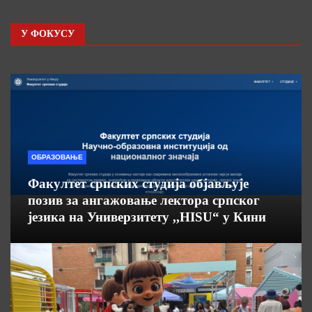
У ФОКУСУ
ОБРАЗОВАЊЕ
Факултет српских студија објављује
позив за ангажовање лектора српског
језика на Универзитету ,,HISU“ у Кини