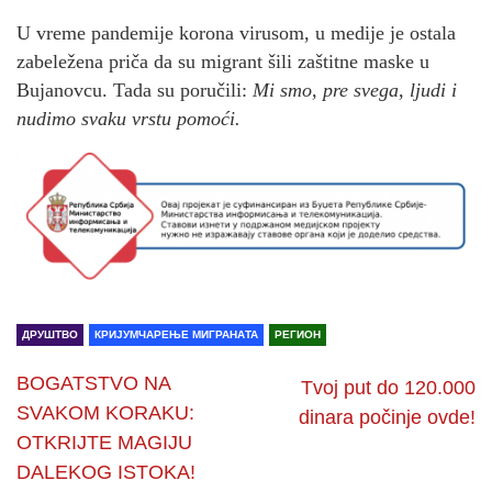
U vreme pandemije korona virusom, u medije je ostala
zabeležena priča da su migrant šili zaštitne maske u
Bujanovcu. Tada su poručili:
Mi smo, pre svega, ljudi i
nudimo svaku vrstu pomoći.
ДРУШТВО
КРИЈУМЧАРЕЊЕ МИГРАНАТА
РЕГИОН
BOGATSTVO NA
Tvoj put do 120.000
SVAKOM KORAKU:
dinara počinje ovde!
OTKRIJTE MAGIJU
DALEKOG ISTOKA!