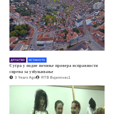
ДРУШТВО
ИСТАКНУТО
Сутра у подне почиње провера исправности
сирена за узбуњивање
3 Years Ago
RTB Bujanovac1