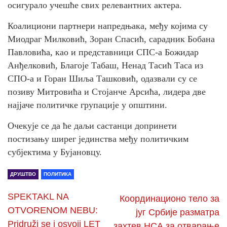
осигурало учешће свих релевантних актера.
Коалициони партнери напредњака, међу којима су
Миодраг Милковић, Зоран Спасић, сарадник Бобана
Павловића, као и представници СПС-а Божидар
Анђелковић, Благоје Табаш, Ненад Тасић Таса из
СПО-а и Горан Шиља Ташковић, одазвали су се
позиву Митровића и Стојанче Арсића, лидера две
најјаче политичке групације у општини.
Очекује се да ће даљи састанци допринети
постизању ширег јединства међу политичким
субјектима у Бујановцу.
ДРУШТВО
ПОЛИТИКА
SPEKTAKL NA
Координационо тело за
OTVORENOM NEBU:
југ Србије разматра
Pridruži se i osvoji LET
захтев НСА за отварање