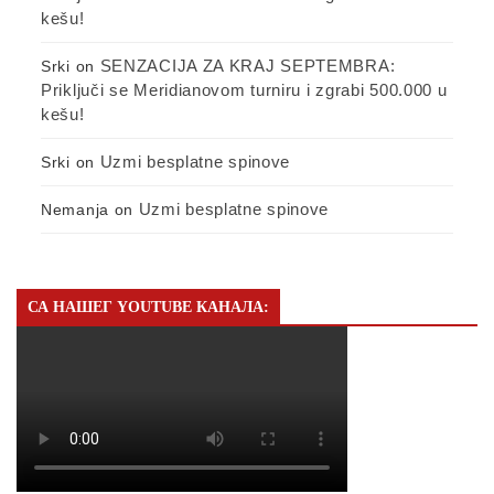
kešu!
SENZACIJA ZA KRAJ SEPTEMBRA:
Srki
on
Priključi se Meridianovom turniru i zgrabi 500.000 u
kešu!
Uzmi besplatne spinove
Srki
on
Uzmi besplatne spinove
Nemanja
on
СА НАШЕГ YOUTUBE КАНАЛА: