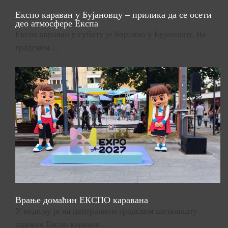
Експо караван у Бујановцу – прилика да се осети
део атмосфере Експа
Експо караван у суботу је боравио у Бујановцу. На
градском…
Врање домаћин ЕКСПО каравана
У недељу је на централном градском шеталишту
одржан Експо караван…