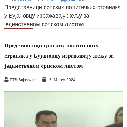
Представници српских политичких странака
у Бујановцу изражавају жељу за
јединственом српском листом
Представници српских политичких
странака у Бујановцу изражавају жељу за
јединственом српском листом
5. March 2024.
RTB Bujanovac1