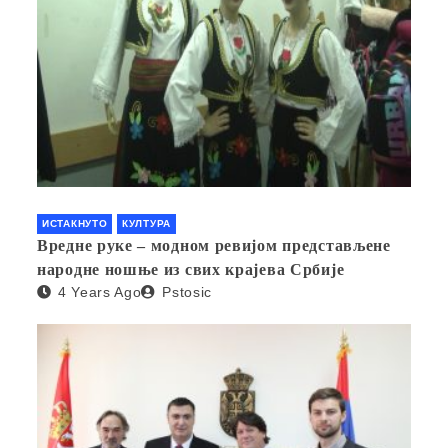
ИСТАКНУТО
КУЛТУРА
Вредне руке – модном ревијом представљене
народне ношње из свих крајева Србије
4 Years Ago
Pstosic