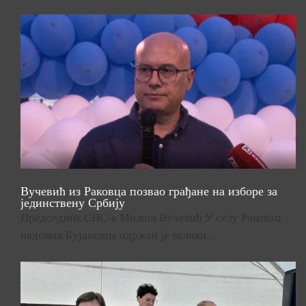
Вучевић из Раковца позвао грађане на изборе за
јединствену Србију
Председник СНС-а Милош Вучевић У селу Раковац
надомак Бујановца одржан је велики…