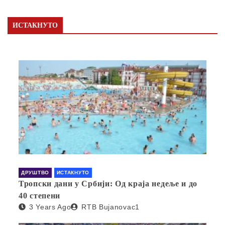
ИСТАКНУТО
ДРУШТВО
ИСТАКНУТО
Тропски дани у Србији: Од краја недеље и до
40 степени
3 Years Ago
RTB Bujanovac1