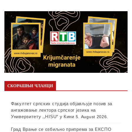
СКОРАШЊИ ЧЛАНЦИ
Факултет српских студија објављује позив за
ангажовање лектора српског језика на
Универзитету ,,HISU“ у Кини
5. August 2026.
Град Врање се озбиљно припрема за ЕКСПО