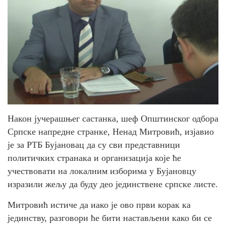
Након јучерашњег састанка, шеф Општинског одбора
Српске напредне странке, Ненад Митровић, изјавио
је за РТБ Бујановац да су сви представници
политичких странака и организација које ће
учествовати на локалним изборима у Бујановцу
изразили жељу да буду део јединствене српске листе.
Митровић истиче да иако је ово први корак ка
јединству, разговори ће бити настављени како би се