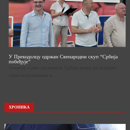
У Прекодолцу одржан Свенародни скуп “Србија
побеђује”
Јованов: Само уједињена Србија може да оговори
свим искушењима и…
ХРОНИКА