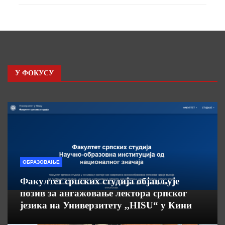
У ФОКУСУ
ОБРАЗОВАЊЕ
Факултет српских студија објављује
позив за ангажовање лектора српског
језика на Универзитету ,,HISU“ у Кини