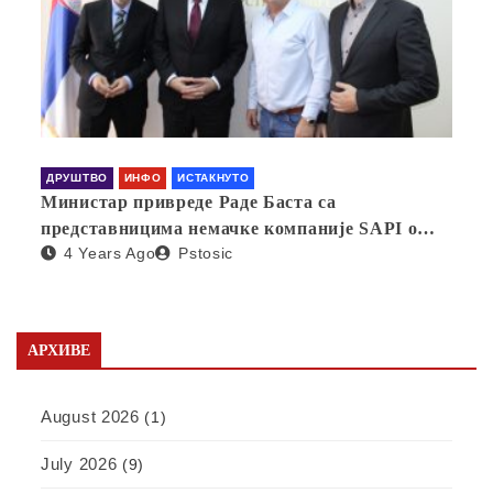
ДРУШТВО
ИНФО
ИСТАКНУТО
Министар привреде Раде Баста са
представницима немачке компаније SAPI о
4 Years Ago
Pstosic
отварању фабрике у Србији
АРХИВЕ
August 2026
(1)
July 2026
(9)