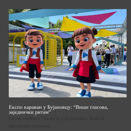
Експо караван у Бујановцу: “Више гласова,
заједнички ритам”
Експо караван стигао је у Бујановац. Како је
претходно најавила…