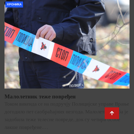
ХРОНИКА
Малолетник теже повређен
Током викенда се на подручју Полицијске управе Врање
догодило пет саобраћајних незгода. Малолетна особа је
задобила теже телесне повреде, док су четири особе
лакше повређене.…