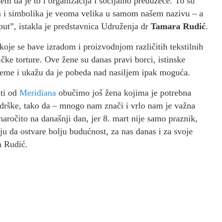
m da je to i organizacija i socijalno preduzeće. To su
m i simbolika je veoma velika u samom našem nazivu – a
 put”, istakla je predstavnica Udruženja dr
Tamara Rudić
.
oje se bave izradom i proizvodnjom različitih tekstilnih
hičke torture. Ove žene su danas pravi borci, istinske
leme i ukažu da je pobeda nad nasiljem ipak moguća.
iti od
Meridiana
obučimo još žena kojima je potrebna
drške, tako da – mnogo nam znači i vrlo nam je važna
aročito na današnji dan, jer 8. mart nije samo praznik,
iju da ostvare bolju budućnost, za nas danas i za svoje
a Rudić.