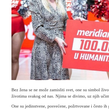
Bez žena se ne može zamisliti svet, one su simbol život
životima svakog od nas. Njima se divimo, uz njih učim
One su jedinstvene, posvećene, požrtvovane i često ih