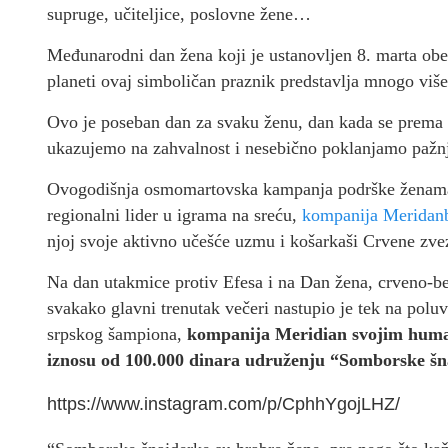
supruge, učiteljice, poslovne žene…
Međunarodni dan žena koji je ustanovljen 8. marta obe
planeti ovaj simboličan praznik predstavlja mnogo više
Ovo je poseban dan za svaku ženu, dan kada se prema
ukazujemo na zahvalnost i nesebično poklanjamo pažnj
Ovogodišnja osmomartovska kampanja podrške ženama k
regionalni lider u igrama na sreću,
kompanija Meridan
njoj svoje aktivno učešće uzmu i košarkaši Crvene zve
Na dan utakmice protiv Efesa i na Dan žena, crveno-be
svakako glavni trenutak večeri nastupio je tek na po
srpskog šampiona,
kompanija Meridian svojim huma
iznosu od 100.000 dinara udruženju “Somborske šn
https://www.instagram.com/p/CphhYgojLHZ/