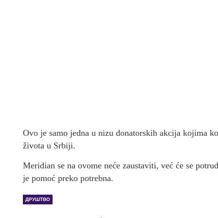
Ovo je samo jedna u nizu donatorskih akcija kojima k
života u Srbiji.
Meridian se na ovome neće zaustaviti, već će se potru
je pomoć preko potrebna.
ДРУШТВО