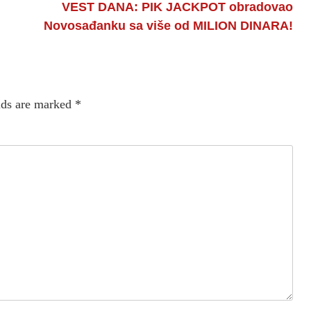
VEST DANA: PIK JACKPOT obradovao
Novosađanku sa više od MILION DINARA!
lds are marked
*