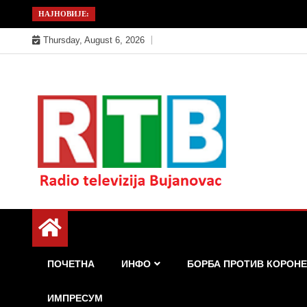
Skip
НАЈНОВИЈЕ:
to
Thursday, August 6, 2026
content
Радио телевизија Бујановац
РТБ Бујановац
ПОЧЕТНА
ИНФО
БОРБА ПРОТИВ КОРОНЕ
ИМПРЕСУМ