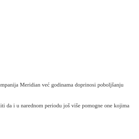
ompanija Meridian već godinama doprinosi poboljšanju
diti da i u narednom periodu još više pomogne one kojima