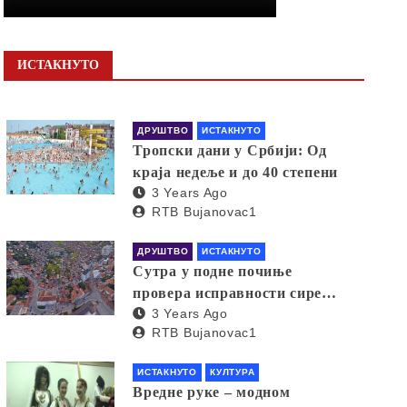
ИСТАКНУТО
ДРУШТВО
ИСТАКНУТО
Тропски дани у Србији: Од
краја недеље и до 40 степени
3 Years Ago
RTB Bujanovac1
ДРУШТВО
ИСТАКНУТО
Сутра у подне почиње
провера исправности сирена
3 Years Ago
за узбуњивање
RTB Bujanovac1
ИСТАКНУТО
КУЛТУРА
Вредне руке – модном