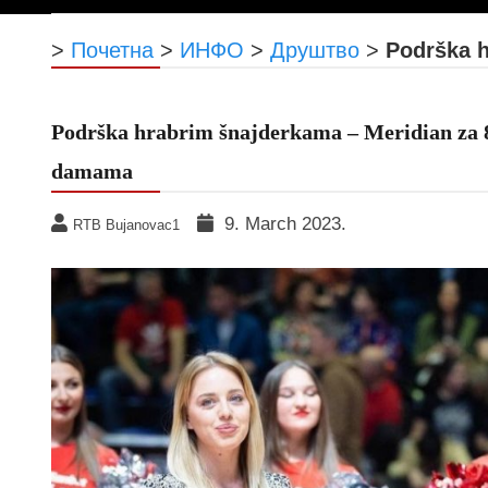
>
Почетна
>
ИНФО
>
Друштво
>
Podrška h
Podrška hrabrim šnajderkama – Meridian za 
damama
9. March 2023.
RTB Bujanovac1