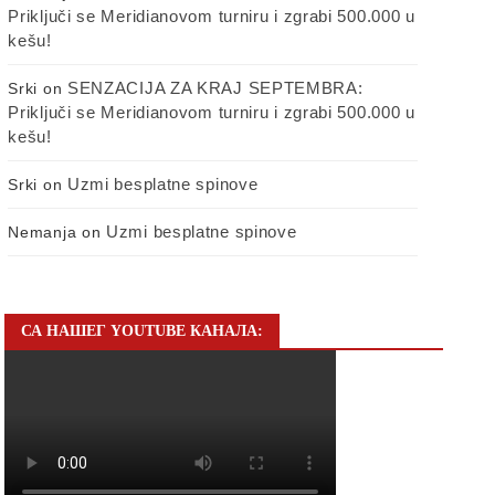
Priključi se Meridianovom turniru i zgrabi 500.000 u
kešu!
SENZACIJA ZA KRAJ SEPTEMBRA:
Srki
on
Priključi se Meridianovom turniru i zgrabi 500.000 u
kešu!
Uzmi besplatne spinove
Srki
on
Uzmi besplatne spinove
Nemanja
on
СА НАШЕГ YOUTUBE КАНАЛА: