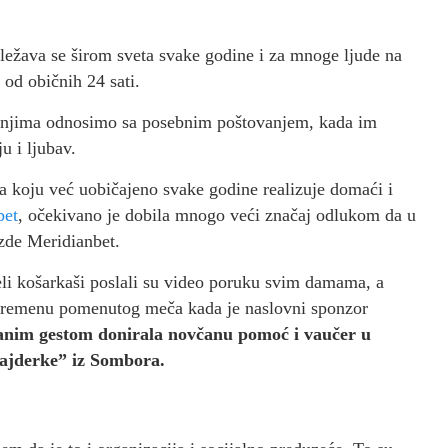
ležava se širom sveta svake godine i za mnoge ljude na
 od običnih 24 sati.
 njima odnosimo sa posebnim poštovanjem, kada im
u i ljubav.
oju već uobičajeno svake godine realizuje domaći i
bet
, očekivano je dobila mnogo veći značaj odlukom da u
zde Meridianbet.
li košarkaši poslali su video poruku svim damama, a
luvremenu pomenutog meča kada je naslovni sponzor
nim gestom donirala novčanu pomoć i vaučer u
ajderke” iz Sombora.