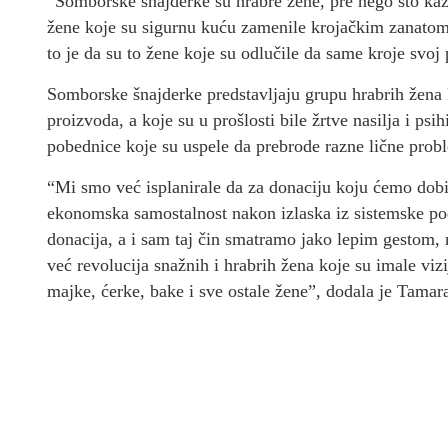
“Somborske šnajderke su hrabre žene, pre nego što kaže
žene koje su sigurnu kuću zamenile krojačkim zanato
to je da su to žene koje su odlučile da same kroje svoj
Somborske šnajderke predstavljaju grupu hrabrih žena k
proizvoda, a koje su u prošlosti bile žrtve nasilja i psi
pobednice koje su uspele da prebrode razne lične prob
“Mi smo već isplanirale da za donaciju koju ćemo dob
ekonomska samostalnost nakon izlaska iz sistemske po
donacija, a i sam taj čin smatramo jako lepim gestom, n
već revolucija snažnih i hrabrih žena koje su imale viz
majke, ćerke, bake i sve ostale žene”, dodala je Tamar