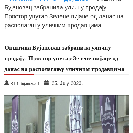
Бујановац забранила уличну продају:
Простор унутар Зелене пијаце од данас на
располагању уличним продавцима
Општина Бујановац забранила уличну
продају: Простор унутар Зелене пијаце од
данас на располагању уличним продавцима
25. July 2023.
RTB Bujanovac1