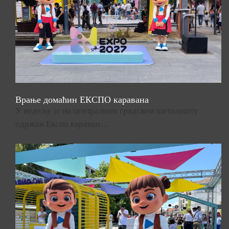
Врање домаћин ЕКСПО каравана
У недељу је на централном градском шеталишту
одржан Експо караван…