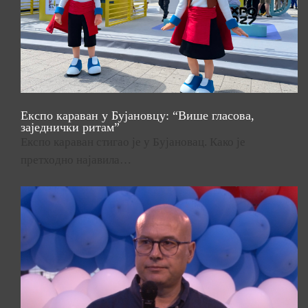
Експо караван у Бујановцу: “Више гласова,
заједнички ритам”
Експо караван стигао је у Бујановац. Како је
претходно најавила…