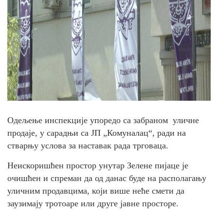
Одељење инспекције упоредо са забраном уличне
продаје, у сарадњи са ЈП „Комуналац“, ради на
стварњу услова за наставак рада трговаца.
Неискоришћен простор унутар Зелене пијаце је
очишћен и спреман да од данас буде на располагању
уличним продавцима, који више неће смети да
заузимају тротоаре или друге јавне просторе.