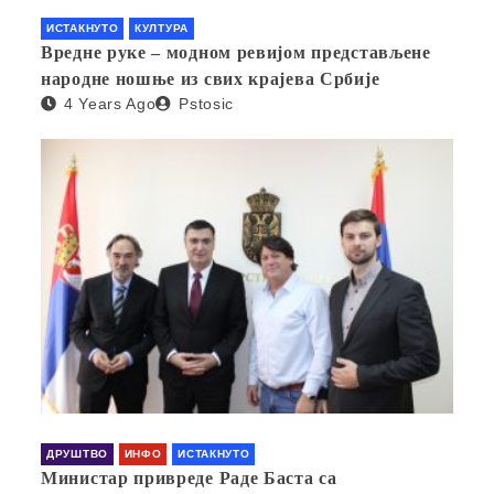
ИСТАКНУТО
КУЛТУРА
Вредне руке – модном ревијом представљене
народне ношње из свих крајева Србије
4 Years Ago
Pstosic
ДРУШТВО
ИНФО
ИСТАКНУТО
Министар привреде Раде Баста са