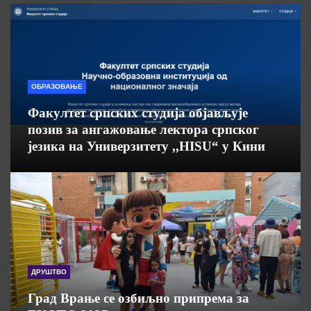
ОБРАЗОВАЊЕ
Факултет српских студија објављује
позив за ангажовање лектора српског
језика на Универзитету ,,HISU“ у Кини
ДРУШТВО
Град Врање се озбиљно припрема за