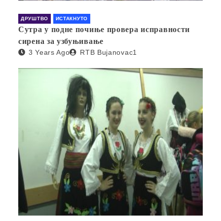
ДРУШТВО
ИСТАКНУТО
Сутра у подне почиње провера исправности
сирена за узбуњивање
3 Years Ago
RTB Bujanovac1