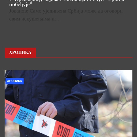
побеђује”
Јованов: Само уједињена Србија може да оговори
свим искушењима и…
ХРОНИКА
ХРОНИКА