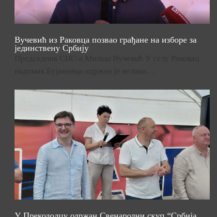
Вучевић из Раковца позвао грађане на изборе за
јединствену Србију
Председник СНС-а Милош Вучевић У селу Раковац
надомак Бујановца одржан је велики…
У Прекодолцу одржан Свенародни скуп “Србија