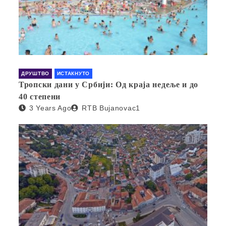
ДРУШТВО
ИСТАКНУТО
Тропски дани у Србији: Од краја недеље и до
40 степени
3 Years Ago
RTB Bujanovac1