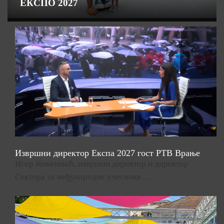
ЕКСПО 2027
Извршни директор Експа 2027 гост РТВ Врање
Игор Ковачевић, извршни директор и директор
Сектора за међународне учеснике…