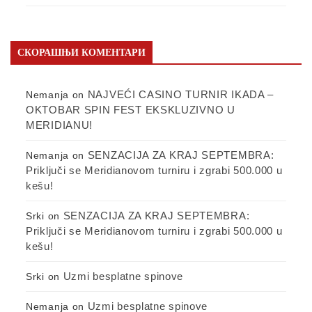
СКОРАШЊИ КОМЕНТАРИ
NAJVEĆI CASINO TURNIR IKADA –
Nemanja
on
OKTOBAR SPIN FEST EKSKLUZIVNO U
MERIDIANU!
SENZACIJA ZA KRAJ SEPTEMBRA:
Nemanja
on
Priključi se Meridianovom turniru i zgrabi 500.000 u
kešu!
SENZACIJA ZA KRAJ SEPTEMBRA:
Srki
on
Priključi se Meridianovom turniru i zgrabi 500.000 u
kešu!
Uzmi besplatne spinove
Srki
on
Uzmi besplatne spinove
Nemanja
on