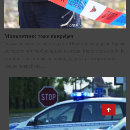
Малолетник теже повређен
Током викенда се на подручју Полицијске управе Врање
догодило пет саобраћајних незгода. Малолетна особа је
задобила теже телесне повреде, док су четири особе
лакше повређене.…