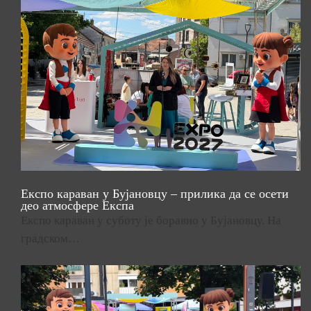
Експо караван у Бујановцу – прилика да се осети
део атмосфере Експа
Експо караван у суботу је боравио у Бујановцу. На
градском…