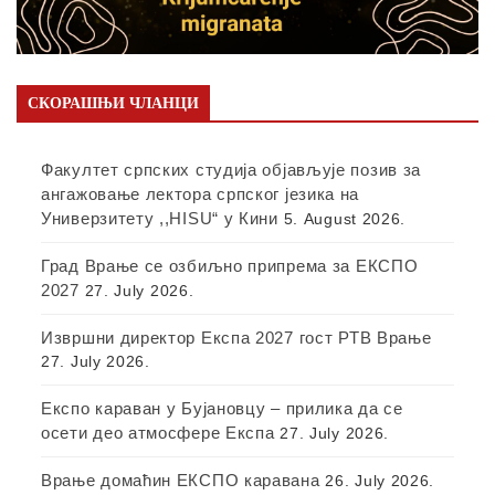
СКОРАШЊИ ЧЛАНЦИ
Факултет српских студија објављује позив за
ангажовање лектора српског језика на
Универзитету ,,HISU“ у Кини
5. August 2026.
Град Врање се озбиљно припрема за ЕКСПО
2027
27. July 2026.
Извршни директор Експа 2027 гост РТВ Врање
27. July 2026.
Експо караван у Бујановцу – прилика да се
осети део атмосфере Експа
27. July 2026.
Врање домаћин ЕКСПО каравана
26. July 2026.