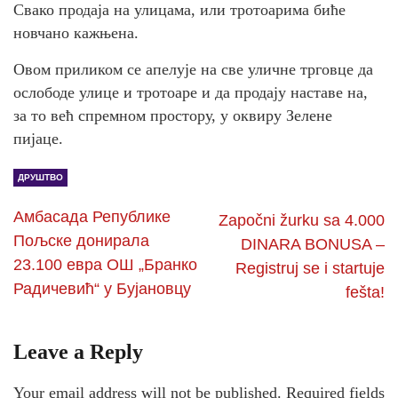
Свако продаја на улицама, или тротоарима биће
новчано кажњена.
Овом приликом се апелује на све уличне трговце да
ослободе улице и тротоаре и да продају наставе на,
за то већ спремном простору, у оквиру Зелене
пијаце.
ДРУШТВО
Амбасада Републике
Započni žurku sa 4.000
Пољске донирала
DINARA BONUSA –
23.100 евра ОШ „Бранко
Registruj se i startuje
Радичевић“ у Бујановцу
fešta!
Leave a Reply
Your email address will not be published.
Required fields