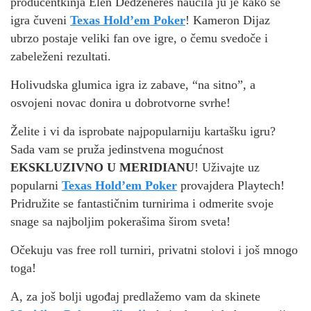
producentkinja Elen Dedženeres naučila ju je kako se
igra čuveni
Texas Hold’em Poker
! Kameron Dijaz
ubrzo postaje veliki fan ove igre, o čemu svedoče i
zabeleženi rezultati.
Holivudska glumica igra iz zabave, “na sitno”, a
osvojeni novac donira u dobrotvorne svrhe!
Želite i vi da isprobate najpopularniju kartašku igru?
Sada vam se pruža jedinstvena mogućnost
EKSKLUZIVNO U MERIDIANU
! Uživajte uz
popularni
Texas Hold’em Poker
provajdera Playtech!
Pridružite se fantastičnim turnirima i odmerite svoje
snage sa najboljim pokerašima širom sveta!
Očekuju vas free roll turniri, privatni stolovi i još mnogo
toga!
A, za još bolji ugođaj predlažemo vam da skinete