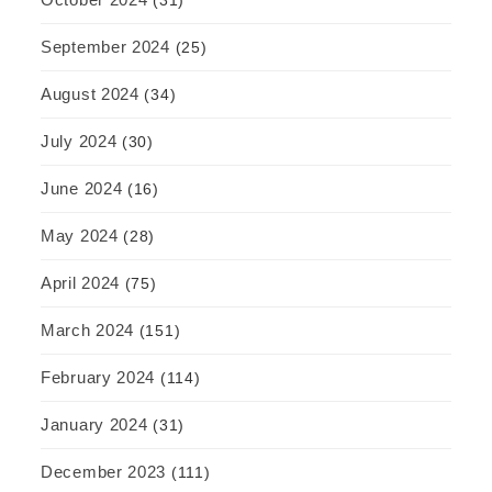
September 2024
(25)
August 2024
(34)
July 2024
(30)
June 2024
(16)
May 2024
(28)
April 2024
(75)
March 2024
(151)
February 2024
(114)
January 2024
(31)
December 2023
(111)