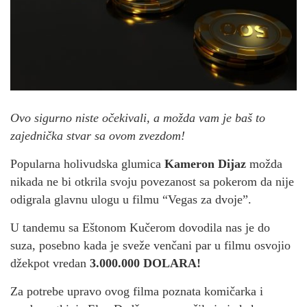
Ovo sigurno niste očekivali, a možda vam je baš to
zajednička stvar sa ovom zvezdom!
Popularna holivudska glumica
Kameron Dijaz
možda
nikada ne bi otkrila svoju povezanost sa pokerom da nije
odigrala glavnu ulogu u filmu “Vegas za dvoje”.
U tandemu sa Eštonom Kučerom dovodila nas je do
suza, posebno kada je sveže venčani par u filmu osvojio
džekpot vredan
3.000.000 DOLARA!
Za potrebe upravo ovog filma poznata komičarka i