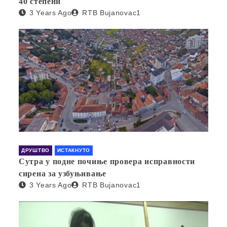
40 степени
3 Years Ago
RTB Bujanovac1
ДРУШТВО
ИСТАКНУТО
Сутра у подне почиње провера исправности
сирена за узбуњивање
3 Years Ago
RTB Bujanovac1