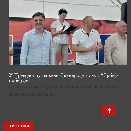
У Прекодолцу одржан Свенародни скуп “Србија
побеђује”
Јованов: Само уједињена Србија може да оговори
свим искушењима и…
ХРОНИКА