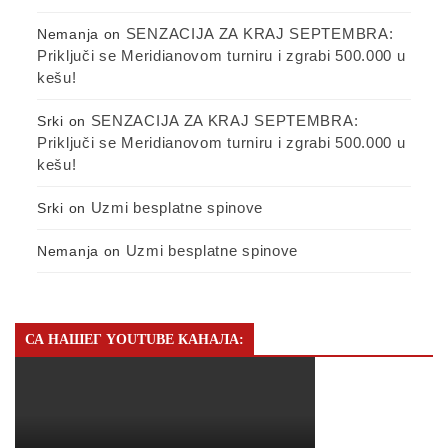
SENZACIJA ZA KRAJ SEPTEMBRA:
Nemanja
on
Priključi se Meridianovom turniru i zgrabi 500.000 u
kešu!
SENZACIJA ZA KRAJ SEPTEMBRA:
Srki
on
Priključi se Meridianovom turniru i zgrabi 500.000 u
kešu!
Uzmi besplatne spinove
Srki
on
Uzmi besplatne spinove
Nemanja
on
СА НАШЕГ YOUTUBE КАНАЛА: