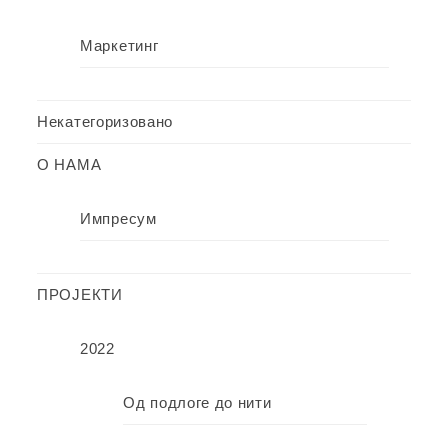
Маркетинг
Некатегоризовано
О НАМА
Импресум
ПРОЈЕКТИ
2022
Од подлоге до нити