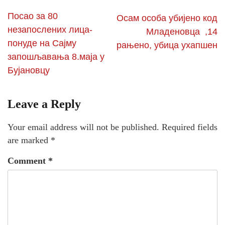
Посао за 80
Осам особа убијено код
незапослених лица-
Младеновца ,14
понуде на Сајму
рањено, убица ухапшен
запошљавања 8.маја у
Бујановцу
Leave a Reply
Your email address will not be published.
Required fields
are marked
*
Comment
*