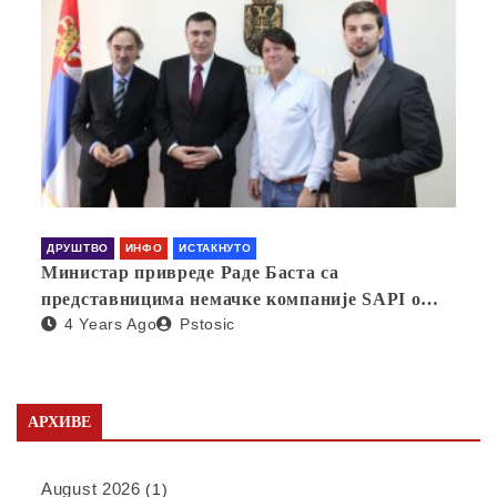
ДРУШТВО
ИНФО
ИСТАКНУТО
Министар привреде Раде Баста са
представницима немачке компаније SAPI о
4 Years Ago
Pstosic
отварању фабрике у Србији
АРХИВЕ
August 2026
(1)