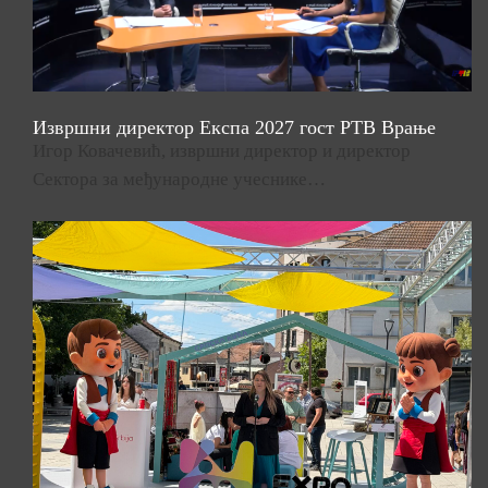
Извршни директор Експа 2027 гост РТВ Врање
Игор Ковачевић, извршни директор и директор
Сектора за међународне учеснике…