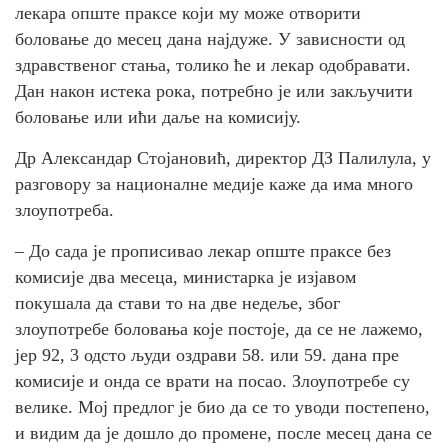
лекара опште праксе који му може отворити
боловање до месец дана најдуже. У зависности од
здравственог стања, толико ће и лекар одобравати.
Дан након истека рока, потребно је или закључити
боловање или ићи даље на комисију.
Др Александар Стојановић, директор ДЗ Палилула, у
разговору за националне медије каже да има много
злоупотреба.
– До сада је прописивао лекар опште праксе без
комисије два месеца, министарка је изјавом
покушала да стави то на две недеље, због
злоупотребе боловања које постоје, да се не лажемо,
јер 92, 3 одсто људи оздрави 58. или 59. дана пре
комисије и онда се врати на посао. Злоупотребе су
велике. Мој предлог је био да се то уводи постепено,
и видим да је дошло до промене, после месец дана се