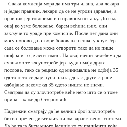
– Свака комисија мора да има три члана, два лекара
и један правник, лекари да се не угрози здравље, а
правник јер говоримо и о правном питању. До сада
онај ко узме боловање, барем већина њих, они
закључе то ураде пре комисије. После пет дана они
могу поново да отворе боловање и тако у круг. Јер
сада се боловање може отворити тако да не пише
шифра и то је легитимно. На овај начин видећемо да
смањимо те злоупотребе јер људи имају друге
послове, тако се рецимо од минималца не одбија 35
одсто него се даје пуна плата, док с друге стране
одбијање некоме од 35 одсто ништа не значи.
Сматрам да су злоупотребе веће него што се о томе
прича – каже др Стојановић.
Надлежни сматрају да ће велики број злоупотреба
бити спречен дигитализацијом здравственог система.
Да ће тада бити много јасније ко су пацијенти који