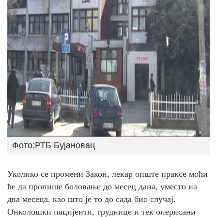
Фото:РТБ Бујановац
Уколико се промени Закон, лекар опште праксе моћи
ће да пропише боловање до месец дана, уместо на
два месеца, као што је то до сада био случај.
Онколошки пацијенти, труднице и тек оперисани