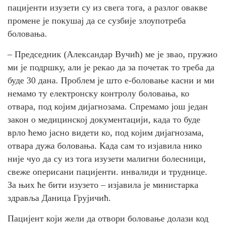
пацијенти изузети су из свега тога, а разлог овакве
промене је покушај да се сузбије злоупотреба
боловања.
– Председник (Александар Вучић) ме је звао, пружио
ми је подршку, али је рекао да за почетак то треба да
буде 30 дана. Проблем је што е-боловање касни и ми
немамо ту електронску контролу боловања, ко
отвара, под којим дијагнозама. Спремамо још један
закон о медицинској документацији, када то буде
врло ћемо јасно видети ко, под којим дијагнозама,
отвара дужа боловања. Када сам то изјавила нико
није чуо да су из тога изузети малигни болесници,
свеже оперисани пацијенти. инвалиди и труднице.
За њих ће бити изузето – изјавила је министарка
здравља Даница Грујичић.
Пацијент који жели да отвори боловање долази код