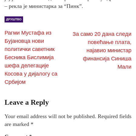
– рекла је министарка за “Пинк”.
ДРУШТВО
Рагми Мустафа из
За само 20 дана следи
Бујановца нови
повећање плата,
политички саветник
најавио министар
Бесника Бислимија
финансија Синиша
шефа делегације
Мали
Косова у дијалогу са
Србијом
Leave a Reply
Your email address will not be published.
Required fields
are marked
*