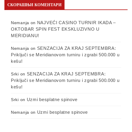
СКОРАШЊИ КОМЕНТАРИ
NAJVEĆI CASINO TURNIR IKADA –
Nemanja
on
OKTOBAR SPIN FEST EKSKLUZIVNO U
MERIDIANU!
SENZACIJA ZA KRAJ SEPTEMBRA:
Nemanja
on
Priključi se Meridianovom turniru i zgrabi 500.000 u
kešu!
SENZACIJA ZA KRAJ SEPTEMBRA:
Srki
on
Priključi se Meridianovom turniru i zgrabi 500.000 u
kešu!
Uzmi besplatne spinove
Srki
on
Uzmi besplatne spinove
Nemanja
on