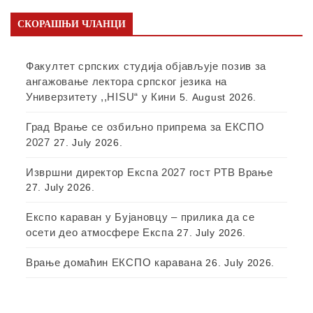
СКОРАШЊИ ЧЛАНЦИ
Факултет српских студија објављује позив за
ангажовање лектора српског језика на
Универзитету ,,HISU“ у Кини
5. August 2026.
Град Врање се озбиљно припрема за ЕКСПО
2027
27. July 2026.
Извршни директор Експа 2027 гост РТВ Врање
27. July 2026.
Експо караван у Бујановцу – прилика да се
осети део атмосфере Експа
27. July 2026.
Врање домаћин ЕКСПО каравана
26. July 2026.