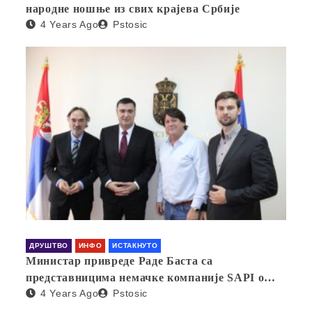
народне ношње из свих крајева Србије
4 Years Ago
Pstosic
ДРУШТВО
ИНФО
ИСТАКНУТО
Министар привреде Раде Баста са
представницима немачке компаније SAPI о
4 Years Ago
Pstosic
отварању фабрике у Србији