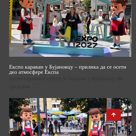
Експо караван у Бујановцу – прилика да се осети
део атмосфере Експа
Експо караван у суботу је боравио у Бујановцу. На
градском…