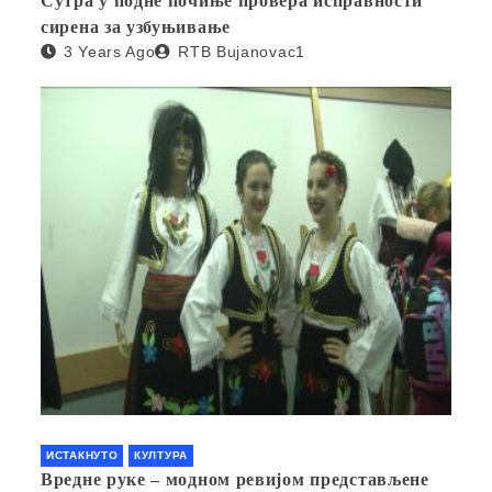
Сутра у подне почиње провера исправности
сирена за узбуњивање
3 Years Ago
RTB Bujanovac1
ИСТАКНУТО
КУЛТУРА
Вредне руке – модном ревијом представљене