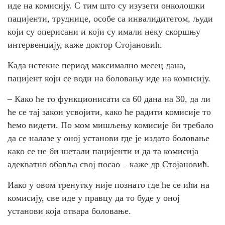
иде на комисију. С тим што су изузети онколошки
пацијенти, труднице, особе са инвалидитетом, људи
који су оперисани и који су имали неку скоршњу
интервенцију, каже доктор Стојановић.
Када истекне период максимално месец дана,
пацијент који се води на боловању иде на комисију.
– Како ће то функционисати са 60 дана на 30, да ли
ће се тај закон усвојити, како ће радити комисије то
ћемо видети. По мом мишљењу комисије би требало
да се налазе у оној установи где је издато боловање
како се не би шетали пацијенти и да та комисија
адекватно обавља свој посао – каже др Стојановић.
Иако у овом тренутку није познато где ће се ићи на
комисију, све иде у правцу да то буде у оној
установи која отвара боловање.