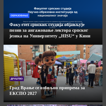
ОБРАЗОВАЊЕ
Факултет српских студија објављује
позив за ангажовање лектора српског
језика на Универзитету ,,HISU“ у Кини
ДРУШТВО
Град Врање се озбиљно припрема за
ЕКСПО 2027