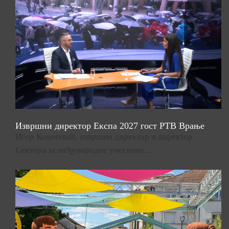
Извршни директор Експа 2027 гост РТВ Врање
Игор Ковачевић, извршни директор и директор
Сектора за међународне учеснике…