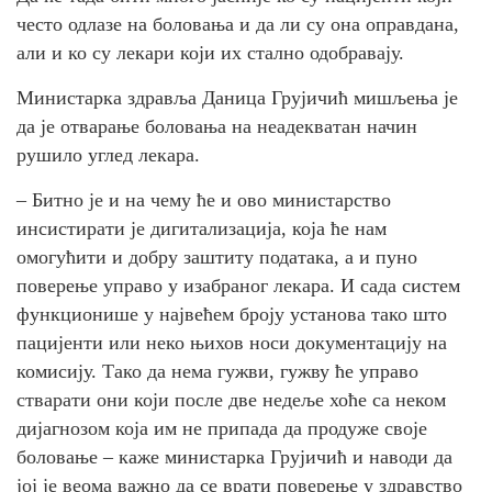
често одлазе на боловања и да ли су она оправдана,
али и ко су лекари који их стално одобравају.
Министарка здравља Даница Грујичић мишљења је
да је отварање боловања на неадекватан начин
рушило углед лекара.
– Битно је и на чему ће и ово министарство
инсистирати је дигитализација, која ће нам
омогућити и добру заштиту података, а и пуно
поверење управо у изабраног лекара. И сада систем
функционише у највећем броју установа тако што
пацијенти или неко њихов носи документацију на
комисију. Тако да нема гужви, гужву ће управо
стварати они који после две недеље хоће са неком
дијагнозом која им не припада да продуже своје
боловање – каже министарка Грујичић и наводи да
јој је веома важно да се врати поверење у здравство