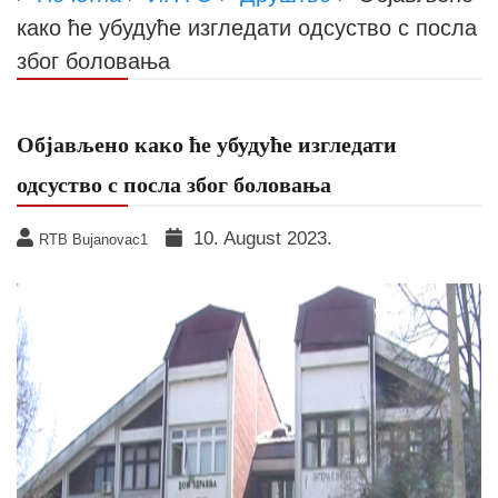
како ће убудуће изгледати одсуство с посла
због боловања
Објављено како ће убудуће изгледати
одсуство с посла због боловања
10. August 2023.
RTB Bujanovac1