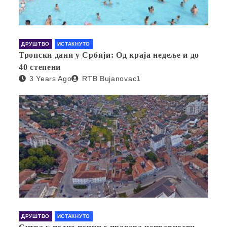
ДРУШТВО
ИСТАКНУТО
Тропски дани у Србији: Од краја недеље и до
40 степени
3 Years Ago
RTB Bujanovac1
ДРУШТВО
ИСТАКНУТО