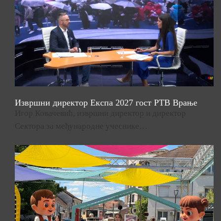
Извршни директор Експа 2027 гост РТВ Врање
Игор Ковачевић, извршни директор и директор
Сектора за међународне учеснике…