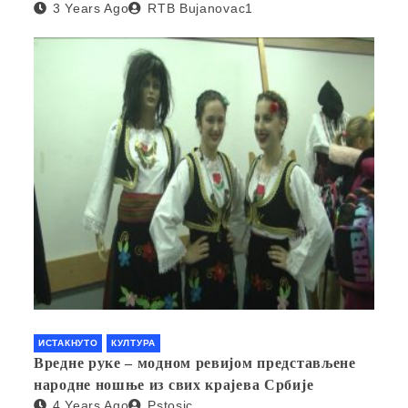
3 Years Ago
RTB Bujanovac1
ИСТАКНУТО
КУЛТУРА
Вредне руке – модном ревијом представљене
народне ношње из свих крајева Србије
4 Years Ago
Pstosic