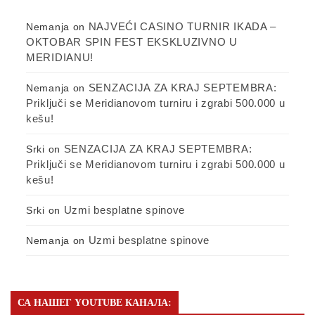
NAJVEĆI CASINO TURNIR IKADA –
Nemanja
on
OKTOBAR SPIN FEST EKSKLUZIVNO U
MERIDIANU!
SENZACIJA ZA KRAJ SEPTEMBRA:
Nemanja
on
Priključi se Meridianovom turniru i zgrabi 500.000 u
kešu!
SENZACIJA ZA KRAJ SEPTEMBRA:
Srki
on
Priključi se Meridianovom turniru i zgrabi 500.000 u
kešu!
Uzmi besplatne spinove
Srki
on
Uzmi besplatne spinove
Nemanja
on
СА НАШЕГ YOUTUBE КАНАЛА: