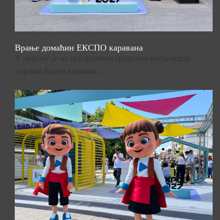
Врање домаћин ЕКСПО каравана
У недељу је на централном градском шеталишту
одржан Експо караван…