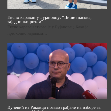
Експо караван у Бујановцу: “Више гласова,
заједнички ритам”
Експо караван стигао је у Бујановац. Како је
претходно најавила…
Вучевић из Раковца позвао грађане на изборе за