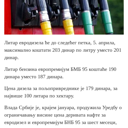
Литар евродизела ће до следећег петка, 5. априла,
максимално коштати 203 динар по литру уместо 201
динар.
Литар бензина европремијум БМБ 95 коштаће 190
динара уместо 187 динара.
Цена дизела за пољопривреднике је 179 динара, за
највише 100 литара по хектару.
Влада Србије је, крајем јануара, продужила Уредбу о
ограничавању висине цена деривата нафте за
евродизел и европремијум БНБ 95 за шест месеци,