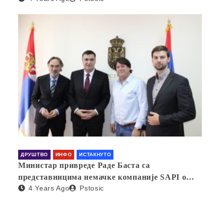
ДРУШТВО
ИНФО
ИСТАКНУТО
Министар привреде Раде Баста са
представницима немачке компаније SAPI о
4 Years Ago
Pstosic
отварању фабрике у Србији