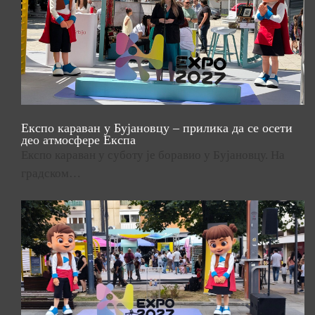
Експо караван у Бујановцу – прилика да се осети
део атмосфере Експа
Експо караван у суботу је боравио у Бујановцу. На
градском…