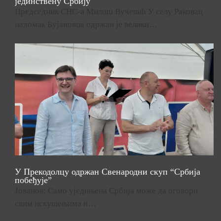
јединствену Србију
Председник СНС-а Милош Вучевић У селу Раковац
надомак Бујановца одржан је велики…
У Прекодолцу одржан Свенародни скуп “Србија
побеђује”
Јованов: Само уједињена Србија може да оговори
свим искушењима и…