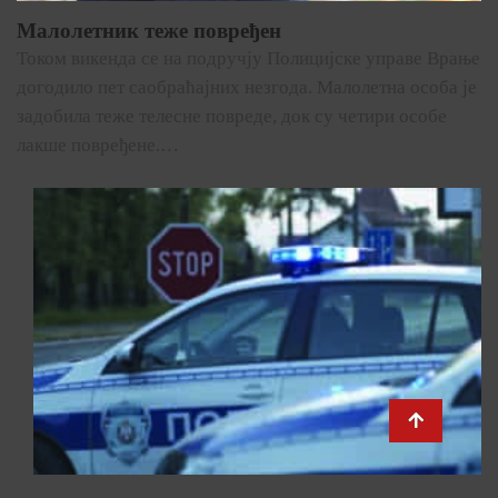
Малолетник теже повређен
Током викенда се на подручју Полицијске управе Врање
догодило пет саобраћајних незгода. Малолетна особа је
задобила теже телесне повреде, док су четири особе
лакше повређене.…