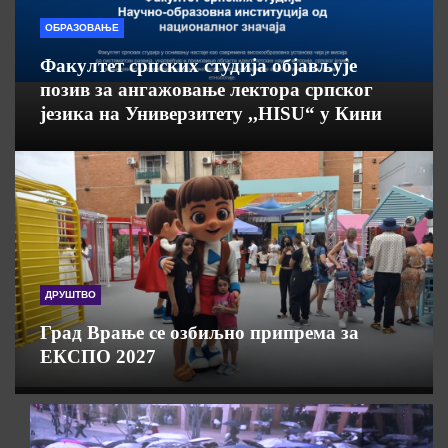
ОБРАЗОВАЊЕ
Факултет српских студија објављује
позив за ангажовање лектора српског
језика на Универзитету ,,HISU“ у Кини
ДРУШТВО
Град Врање се озбиљно припрема за
ЕКСПО 2027