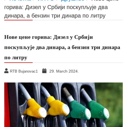
горива: Дизел у Србији поскупљује два
динара, а бензин три динара по литру
Нове цене горива: Дизел у Србији
поскупљује два динара, а бензин три динара
по литру
29. March 2024.
RTB Bujanovac1