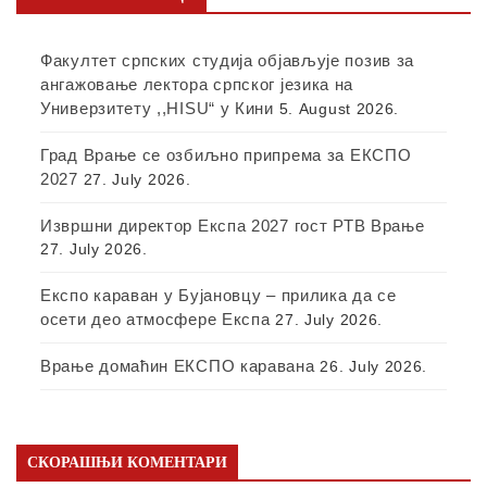
Факултет српских студија објављује позив за
ангажовање лектора српског језика на
Универзитету ,,HISU“ у Кини
5. August 2026.
Град Врање се озбиљно припрема за ЕКСПО
2027
27. July 2026.
Извршни директор Експа 2027 гост РТВ Врање
27. July 2026.
Експо караван у Бујановцу – прилика да се
осети део атмосфере Експа
27. July 2026.
Врање домаћин ЕКСПО каравана
26. July 2026.
СКОРАШЊИ КОМЕНТАРИ