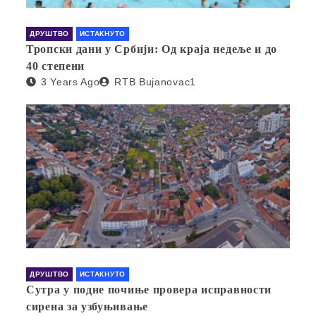
ДРУШТВО
ИСТАКНУТО
Тропски дани у Србији: Од краја недеље и до
40 степени
3 Years Ago
RTB Bujanovac1
ДРУШТВО
ИСТАКНУТО
Сутра у подне почиње провера исправности
сирена за узбуњивање