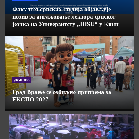
Факултет српских студија објављује
позив за ангажовање лектора српског
језика на Универзитету ,,HISU“ у Кини
ДРУШТВО
Град Врање се озбиљно припрема за
ЕКСПО 2027