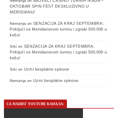
NAJVEĆI CASINO TURNIR IKADA –
Nemanja
on
OKTOBAR SPIN FEST EKSKLUZIVNO U
MERIDIANU!
SENZACIJA ZA KRAJ SEPTEMBRA:
Nemanja
on
Priključi se Meridianovom turniru i zgrabi 500.000 u
kešu!
SENZACIJA ZA KRAJ SEPTEMBRA:
Srki
on
Priključi se Meridianovom turniru i zgrabi 500.000 u
kešu!
Uzmi besplatne spinove
Srki
on
Uzmi besplatne spinove
Nemanja
on
СА НАШЕГ YOUTUBE КАНАЛА: