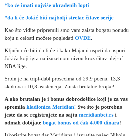
*ko će imati najviše ukradenih lopti
*da li će Jokić biti najbolji strelac čitave serije
Kao što vidite pripremili smo vam zaista bogatu ponudu
koju u celosti možete pogledati
OVDE
.
Ključno će biti da li će i kako Majami uspeti da uspori
Jokića koji igra na izuzetnom nivou kroz čitav plej-of
NBA lige.
Srbin je na tripl-dabl prosecima od 29,9 poena, 13,3
skokova i 10,3 asistencija. Zaista brutalne brojke!
A ako brutalan je i bonus dobrodošlice koji je za vas
spremila
kladionica Meridian
! Sve što je potrebno
jeste da se registrujete na sajtu
meridianbet.rs
i
odmah dobijate
bogat bonus od čak 4.000 dinara
!
Iskoristite bogat dar Meridiana i ispratite našeg Nikolu