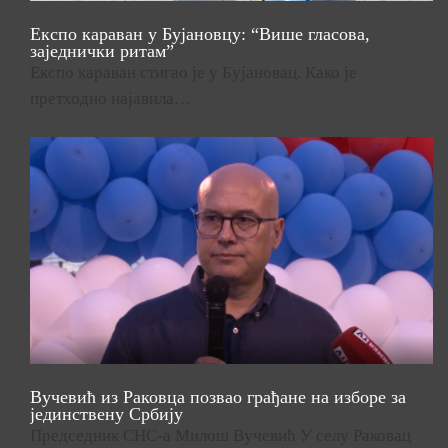
Експо караван у Бујановцу: “Више гласова,
заједнички ритам”
Експо караван стигао је у Бујановац. Како је
претходно најавила…
Вучевић из Раковца позвао грађане на изборе за
јединствену Србију
Председник СНС-а Милош Вучевић У селу Раковац