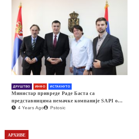
ДРУШТВО
ИНФО
ИСТАКНУТО
Министар привреде Раде Баста са
представницима немачке компаније SAPI о
4 Years Ago
Pstosic
отварању фабрике у Србији
АРХИВЕ