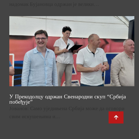
надомак Бујановца одржан је велики…
У Прекодолцу одржан Свенародни скуп “Србија
побеђује”
Јованов: Само уједињена Србија може да оговори
свим искушењима и…