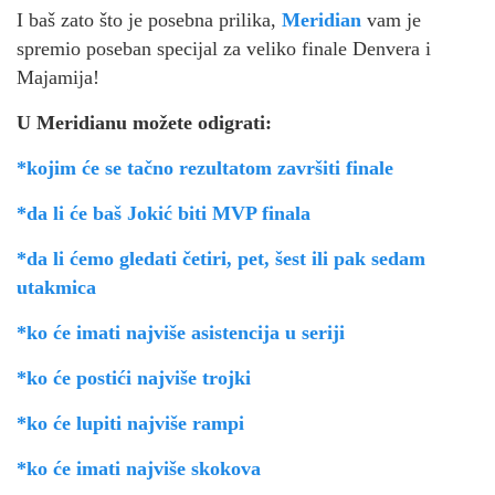
I baš zato što je posebna prilika,
Meridian
vam je
spremio poseban specijal za veliko finale Denvera i
Majamija!
U Meridianu možete odigrati:
*kojim će se tačno rezultatom završiti finale
*da li će baš Jokić biti MVP finala
*da li ćemo gledati četiri, pet, šest ili pak sedam
utakmica
*ko će imati najviše asistencija u seriji
*ko će postići najviše trojki
*ko će lupiti najviše rampi
*ko će imati najviše skokova