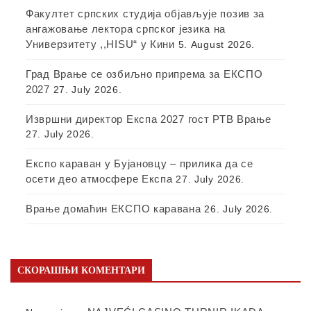
Факултет српских студија објављује позив за
ангажовање лектора српског језика на
Универзитету ,,HISU“ у Кини
5. August 2026.
Град Врање се озбиљно припрема за ЕКСПО
2027
27. July 2026.
Извршни директор Експа 2027 гост РТВ Врање
27. July 2026.
Експо караван у Бујановцу – прилика да се
осети део атмосфере Експа
27. July 2026.
Врање домаћин ЕКСПО каравана
26. July 2026.
СКОРАШЊИ КОМЕНТАРИ