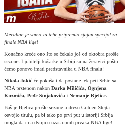
Meridian je samo za tebe pripremio sjajan specijal za
finale NBA lige!
Konačno kreće ono što se čekalo još od oktobra prošle
sezone. Ljubitelji košarke u Srbiji su na žeravici pošto
ćemo ponovo imati predstavnika u NBA finalu!
Nikola Jokić
će pokušati da postane tek peti Srbin sa
NBA prstenom nakon
Darka Miličića, Ognjena
Kuzmića, Peđe Stojakovića
i
Nemanje Bjelice.
Baš je Bjelica prošle sezone u dresu Golden Stejta
osvojio titulu, pa bi tako po prvi put u istoriji Srbija
mogla da ima dvojicu uzastopnih prvaka NBA lige!