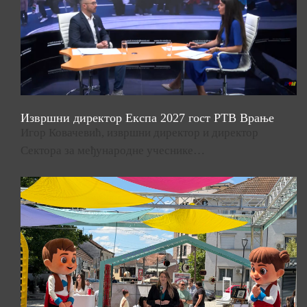
Извршни директор Експа 2027 гост РТВ Врање
Игор Ковачевић, извршни директор и директор
Сектора за међународне учеснике…