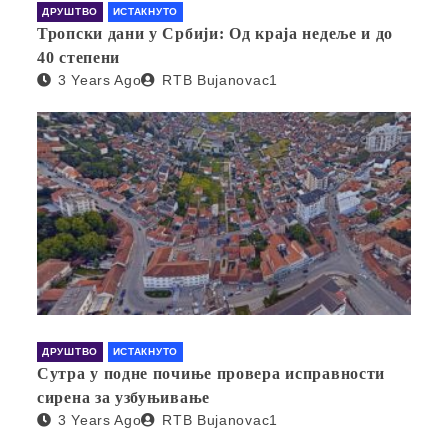
ДРУШТВО
ИСТАКНУТО
Тропски дани у Србији: Од краја недеље и до
40 степени
3 Years Ago
RTB Bujanovac1
ДРУШТВО
ИСТАКНУТО
Сутра у подне почиње провера исправности
сирена за узбуњивање
3 Years Ago
RTB Bujanovac1