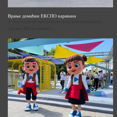
Врање домаћин ЕКСПО каравана
У недељу је на централном градском шеталишту
одржан Експо караван…