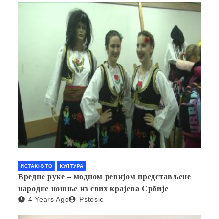
ИСТАКНУТО
КУЛТУРА
Вредне руке – модном ревијом представљене
народне ношње из свих крајева Србије
4 Years Ago
Pstosic