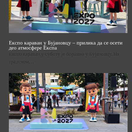
Експо караван у Бујановцу – прилика да се осети
део атмосфере Експа
Експо караван у суботу је боравио у Бујановцу. На
градском…