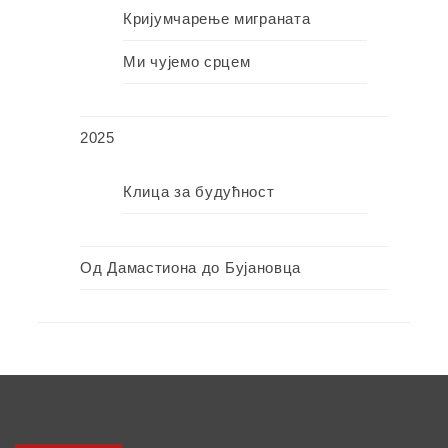
Кријумчарење миграната
Ми чујемо срцем
2025
Клица за будућност
Од Дамастиона до Бујановца