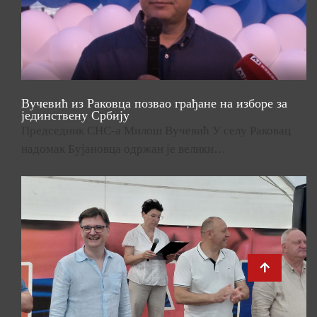
Вучевић из Раковца позвао грађане на изборе за
јединствену Србију
Председник СНС-а Милош Вучевић У селу Раковац
надомак Бујановца одржан је велики…