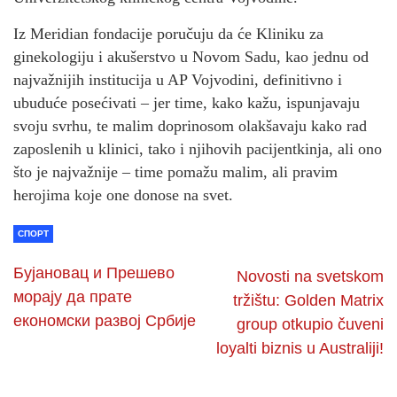
Iz Meridian fondacije poručuju da će Kliniku za
ginekologiju i akušerstvo u Novom Sadu, kao jednu od
najvažnijih institucija u AP Vojvodini, definitivno i
ubuduće posećivati – jer time, kako kažu, ispunjavaju
svoju svrhu, te malim doprinosom olakšavaju kako rad
zaposlenih u klinici, tako i njihovih pacijentkinja, ali ono
što je najvažnije – time pomažu malim, ali pravim
herojima koje one donose na svet.
СПОРТ
Бујановац и Прешево
Novosti na svetskom
морају да прате
tržištu: Golden Matrix
економски развој Србије
group otkupio čuveni
loyalti biznis u Australiji!