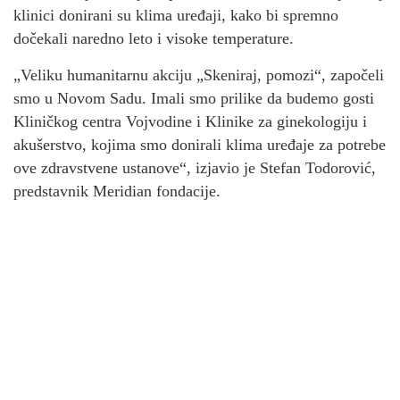
klinici donirani su klima uređaji, kako bi spremno
dočekali naredno leto i visoke temperature.
„Veliku humanitarnu akciju „Skeniraj, pomozi“, započeli
smo u Novom Sadu. Imali smo prilike da budemo gosti
Kliničkog centra Vojvodine i Klinike za ginekologiju i
akušerstvo, kojima smo donirali klima uređaje za potrebe
ove zdravstvene ustanove“, izjavio je Stefan Todorović,
predstavnik Meridian fondacije.