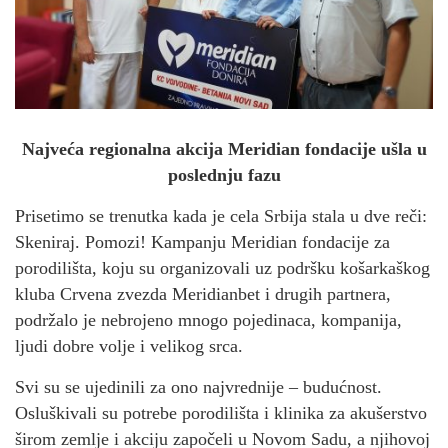
Najveća regionalna akcija Meridian fondacije ušla u
poslednju fazu
Prisetimo se trenutka kada je cela Srbija stala u dve reči:
Skeniraj. Pomozi! Kampanju Meridian fondacije za
porodilišta, koju su organizovali uz podršku košarkaškog
kluba Crvena zvezda Meridianbet i drugih partnera,
podržalo je nebrojeno mnogo pojedinaca, kompanija,
ljudi dobre volje i velikog srca.
Svi su se ujedinili za ono najvrednije – budućnost.
Osluškivali su potrebe porodilišta i klinika za akušerstvo
širom zemlje i akciju započeli u Novom Sadu, a njihovoj