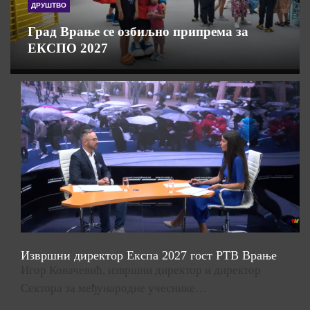
ДРУШТВО
Град Врање се озбиљно припрема за
ЕКСПО 2027
Извршни директор Експа 2027 гост РТВ Врање
Игор Ковачевић, извршни директор и директор
Сектора за међународне учеснике…