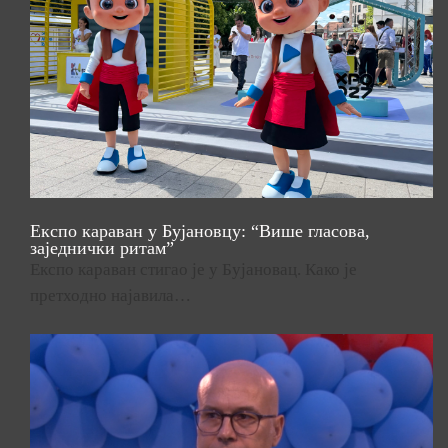
Експо караван у Бујановцу: “Више гласова,
заједнички ритам”
Експо караван стигао је у Бујановац. Како је
претходно најавила…