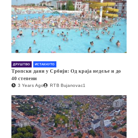
ДРУШТВО
ИСТАКНУТО
Тропски дани у Србији: Од краја недеље и до
40 степени
3 Years Ago
RTB Bujanovac1