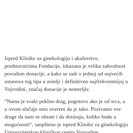
Ispred Klinike za ginekologiju i akušerstvo,
predstavnicima Fondacije, iskazana je velika zahvalnost
povodom donacije, a kako se radi o jednoj od najvećih
ustanova tog tipa u zemlji i definitivno najfrekventnijoj u
Vojvodini, značaj donacije je nemerljiv.
“Nama je svaki poklon drag, pogotovo ako je od srca, a
u ovom slučaju smo uvereni da je tako. Pozivamo sve
druge da nam se obrate i da doniraju, koliko budu u
mogućnosti“, saopšteno je ispred Klinike za ginekologiju
Univerzitetskog kliničkog centra Vojvodine.