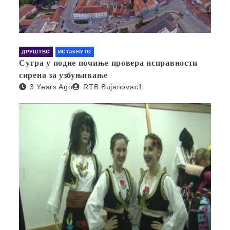
ДРУШТВО
ИСТАКНУТО
Сутра у подне почиње провера исправности
сирена за узбуњивање
3 Years Ago
RTB Bujanovac1