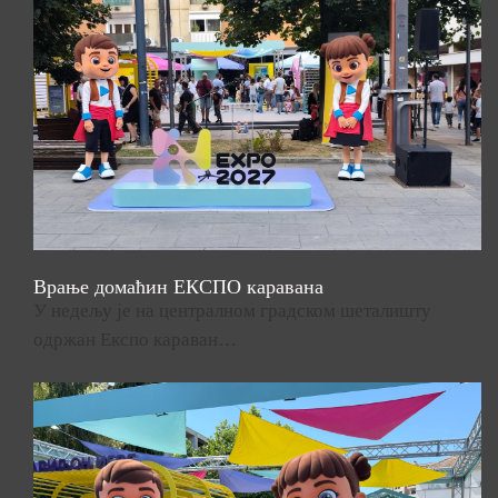
Врање домаћин ЕКСПО каравана
У недељу је на централном градском шеталишту
одржан Експо караван…