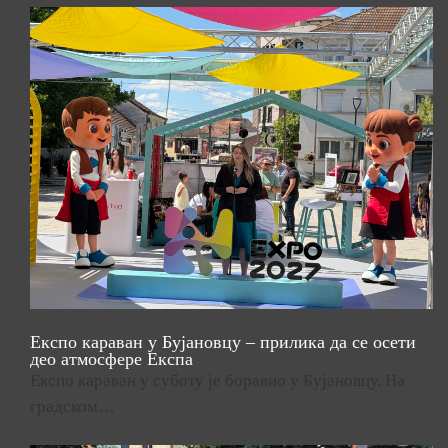
Експо караван у Бујановцу – прилика да се осети
део атмосфере Експа
Експо караван у суботу је боравио у Бујановцу. На
градском…