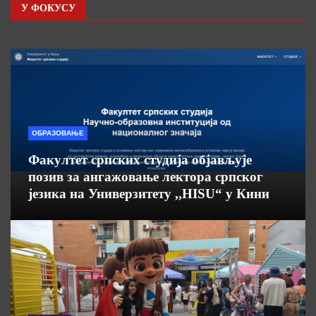
У ФОКУСУ
ОБРАЗОВАЊЕ
Факултет српских студија објављује
позив за ангажовање лектора српског
језика на Универзитету ,,HISU“ у Кини