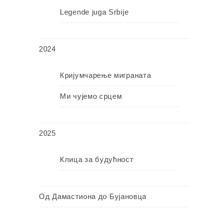
Legende juga Srbije
2024
Кријумчарење миграната
Ми чујемо срцем
2025
Клица за будућност
Од Дамастиона до Бујановца