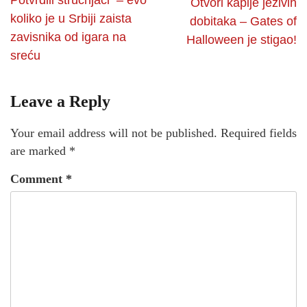
Otvori kapije jezivih
koliko je u Srbiji zaista
dobitaka – Gates of
zavisnika od igara na
Halloween je stigao!
sreću
Leave a Reply
Your email address will not be published.
Required fields
are marked
*
Comment
*