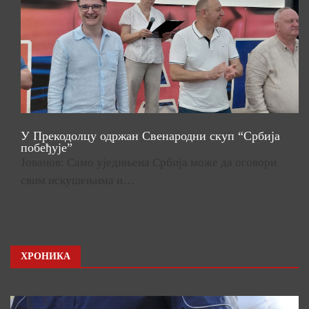
У Прекодолцу одржан Свенародни скуп “Србија
побеђује”
Јованов: Само уједињена Србија може да оговори
свим искушењима и…
ХРОНИКА