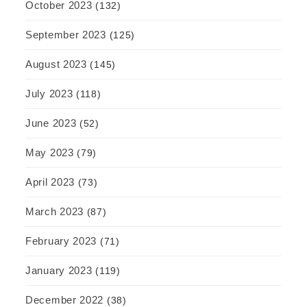
October 2023
(132)
September 2023
(125)
August 2023
(145)
July 2023
(118)
June 2023
(52)
May 2023
(79)
April 2023
(73)
March 2023
(87)
February 2023
(71)
January 2023
(119)
December 2022
(38)