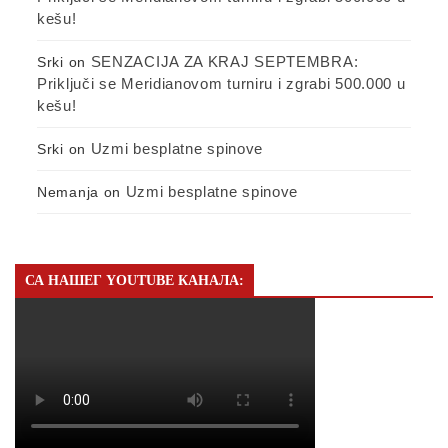
kešu!
SENZACIJA ZA KRAJ SEPTEMBRA:
Srki
on
Priključi se Meridianovom turniru i zgrabi 500.000 u
kešu!
Uzmi besplatne spinove
Srki
on
Uzmi besplatne spinove
Nemanja
on
СА НАШЕГ YOUTUBE КАНАЛА: