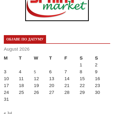
ОБЈАВЕ ПО ДАТУМУ
August 2026
M
T
W
T
F
S
S
1
2
3
4
6
7
8
9
5
10
11
12
13
14
15
16
17
18
19
20
21
22
23
24
25
26
27
28
29
30
31
« Jul