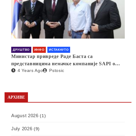
ДРУШТВО
ИНФО
ИСТАКНУТО
Министар привреде Раде Баста са
представницима немачке компаније SAPI о
4 Years Ago
Pstosic
отварању фабрике у Србији
АРХИВЕ
August 2026
(1)
July 2026
(9)