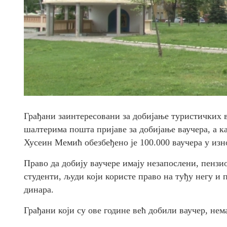
Грађани заинтересовани за добијање туристичких ва
шалтерима пошта пријаве за добијање ваучера, а к
Хусеин Мемић обезбеђено је 100.000 ваучера у изно
Право да добију ваучере имају незапослени, пензио
студенти, људи који користе право на туђу негу и 
динара.
Грађани који су ове године већ добили ваучер, нем