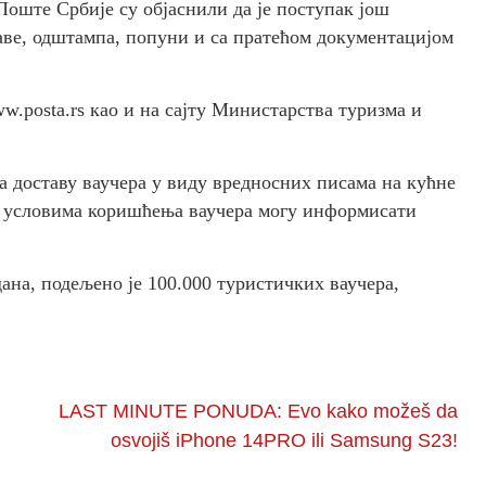
Поште Србије су објаснили да је поступак још
јаве, одштампа, попуни и са пратећом документацијом
w.posta.rs као и на сајту Министарства туризма и
а доставу ваучера у виду вредносних писама на кућне
е и условима коришћења ваучера могу информисати
ана, подељено је 100.000 туристичких ваучера,
LAST MINUTE PONUDA: Evo kako možeš da
osvojiš iPhone 14PRO ili Samsung S23!