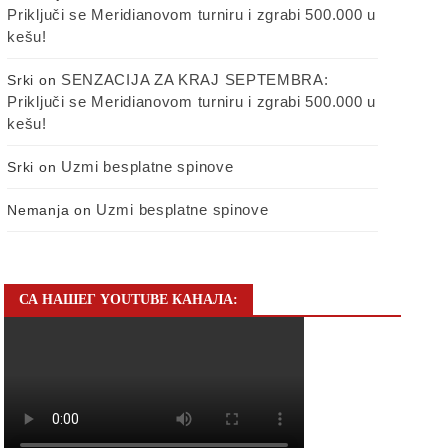
Priključi se Meridianovom turniru i zgrabi 500.000 u
kešu!
SENZACIJA ZA KRAJ SEPTEMBRA:
Srki
on
Priključi se Meridianovom turniru i zgrabi 500.000 u
kešu!
Uzmi besplatne spinove
Srki
on
Uzmi besplatne spinove
Nemanja
on
СА НАШЕГ YOUTUBE КАНАЛА: