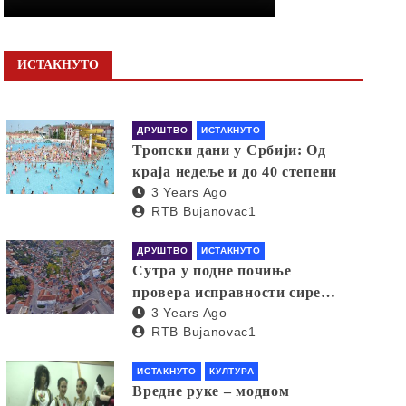
ИСТАКНУТО
ДРУШТВО
ИСТАКНУТО
Тропски дани у Србији: Од
краја недеље и до 40 степени
3 Years Ago
RTB Bujanovac1
ДРУШТВО
ИСТАКНУТО
Сутра у подне почиње
провера исправности сирена
3 Years Ago
за узбуњивање
RTB Bujanovac1
ИСТАКНУТО
КУЛТУРА
Вредне руке – модном