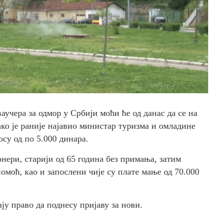
учера за одмор у Србији моћи ће од данас да се на
ако је раније најавио министар туризма и омладине
су од по 5.000 динара.
нери, старији од 65 година без примања, затим
помоћ, као и запослени чије су плате мање од 70.000
ају право да поднесу пријаву за нови.