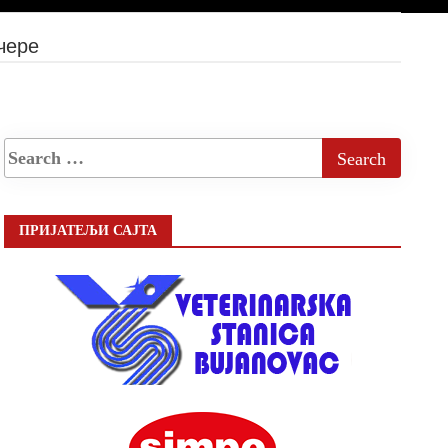
чере
ПРИЈАТЕЉИ САЈТА