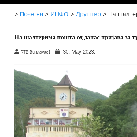
>
Почетна
>
ИНФО
>
Друштво
>
На шалтер
На шалтерима пошта од данас пријава за т
30. May 2023.
RTB Bujanovac1