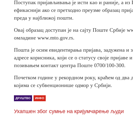
Поступак пријављивања је исти као и раније, а из 
ефикаснији ако се претходно преузме образац при
преда у најближој пошти.
Овај образац доступан је на сајту Поште Србије ww
омладине www.mto.gov.rs.
Пошта је осим евидентирања пријава, задужена и з
адресе корисника, који се о статусу своје пријав
позивањем контакт центра Поште 0700/100-300.
Почетком године у рекордном року, краћем од два д
којима се субвенционише одмор у Србији.
ДРУШТВО
ИНФО
Ухапшен због сумње на кријумчарење људи