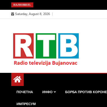
Skip
НАЈНОВИЈЕ:
to
Saturday, August 8, 2026
content
Радио телевизија Бујановац
РТБ Бујановац
ПОЧЕТНА
ИНФО
БОРБА ПРОТИВ КОРОНЕ
ИМПРЕСУМ