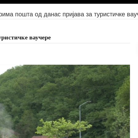
има пошта од данас пријава за туристичке вау
уристичке ваучере