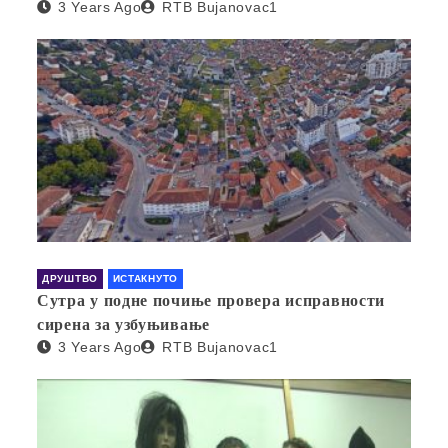
3 Years Ago
RTB Bujanovac1
ДРУШТВО
ИСТАКНУТО
Сутра у подне почиње провера исправности
сирена за узбуњивање
3 Years Ago
RTB Bujanovac1