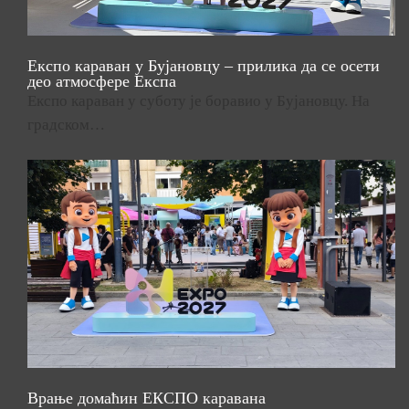
Експо караван у Бујановцу – прилика да се осети
део атмосфере Експа
Експо караван у суботу је боравио у Бујановцу. На
градском…
Врање домаћин ЕКСПО каравана