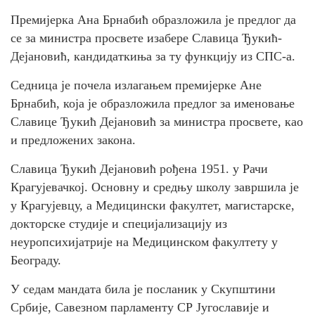
Премијерка Ана Брнабић образложила је предлог да
се за министра просвете изабере Славица Ђукић-
Дејановић, кандидаткиња за ту функцију из СПС-а.
Седница је почела излагањем премијерке Ане
Брнабић, која је образложила предлог за именовање
Славице Ђукић Дејановић за министра просвете, као
и предложених закона.
Славица Ђукић Дејановић рођена 1951. у Рачи
Крагујевачкој. Основну и средњу школу завршила је
у Крагујевцу, а Медицински факултет, магистарске,
докторске студије и специјализацију из
неуропсихијатрије на Медицинском факултету у
Београду.
У седам мандата била је посланик у Скупштини
Србије, Савезном парламенту СР Југославије и