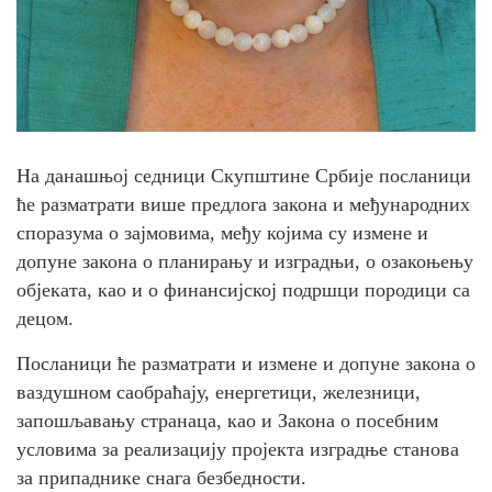
На данашњој седници Скупштине Србије посланици
ће разматрати више предлога закона и међународних
споразума о зајмовима, међу којима су измене и
допуне закона о планирању и изградњи, о озакоњењу
објеката, као и о финансијској подршци породици са
децом.
Посланици ће разматрати и измене и допуне закона о
ваздушном саобраћају, енергетици, железници,
запошљавању странаца, као и Закона о посебним
условима за реализацију пројекта изградње станова
за припаднике снага безбедности.