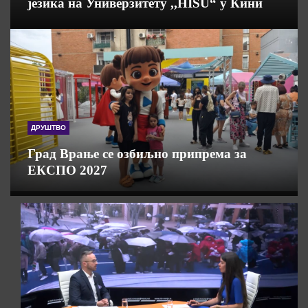
језика на Универзитету ,,HISU“ у Кини
ДРУШТВО
Град Врање се озбиљно припрема за
ЕКСПО 2027