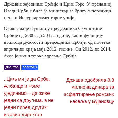
Државне заједнице Србије и Црне Горе. У прелазној
Влади Србије била је министар за бригу о породици
и члан Интерпарламентарне уније.
Обављала је функцију председника Скупштине
Србије од 2008. до 2012. године, као и функцију
вршиоца дужности председника Србије, од почетка
априла до краја маја 2012. године. Од 2012. до 2014.
била је министарка здравља Србије.
ДРУШТВО
ПОЛИТИКА
,,Циљ ми је да Србе,
Држава одобрила 8,3
Албанце и Роме
милиона динара за
ујединимо – да живе
асфалтирање ромских
једни са другима, а не
насеља у Бујановцу
једни поред других”
изјавио директор