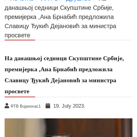
данашњој седници Скупштине Србије,
премијерка ,Ана Брнабић предложила
Славицу Ђукић Дејановић за министра
просвете
На данашњој седници Скупштине Србије,
премијерка ,Ана Брнабић предложила
Славицу Ђукић Дејановић за министра
просвете
19. July 2023.
RTB Bujanovac1