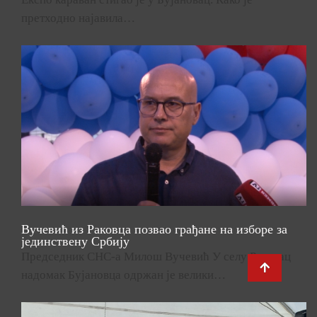
претходно најавила…
Вучевић из Раковца позвао грађане на изборе за
јединствену Србију
Председник СНС-а Милош Вучевић У селу Раковац
надомак Бујановца одржан је велики…