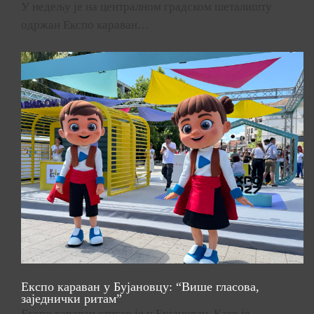
У недељу је на централном градском шеталишту
одржан Експо караван…
Експо караван у Бујановцу: “Више гласова,
заједнички ритам”
Експо караван стигао је у Бујановац. Како је