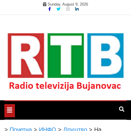
Skip
Sunday, August 9, 2026
to
content
Радио телевизија Бујановац
РТБ Бујановац
Toggle
navigation
>
Почетна
>
ИНФО
>
Друштво
>
На