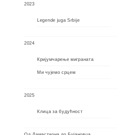
2023
Legende juga Srbije
2024
Кријумчарење миграната
Ми чујемо срцем
2025
Клица за будућност
Од Дамастиона до Бујановца