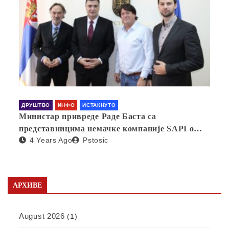
ДРУШТВО
ИНФО
ИСТАКНУТО
Министар привреде Раде Баста са
представницима немачке компаније SAPI о
4 Years Ago
Pstosic
отварању фабрике у Србији
АРХИВЕ
August 2026
(1)