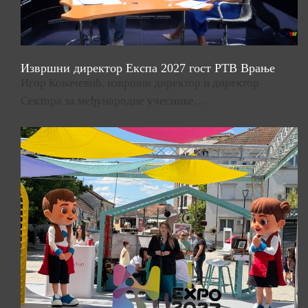
Извршни директор Експа 2027 гост РТВ Врање
Игор Ковачевић, извршни директор и директор
Сектора за међународне учеснике…