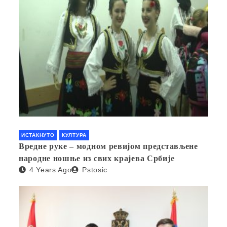
ИСТАКНУТО
КУЛТУРА
Вредне руке – модном ревијом представљене
народне ношње из свих крајева Србије
4 Years Ago
Pstosic