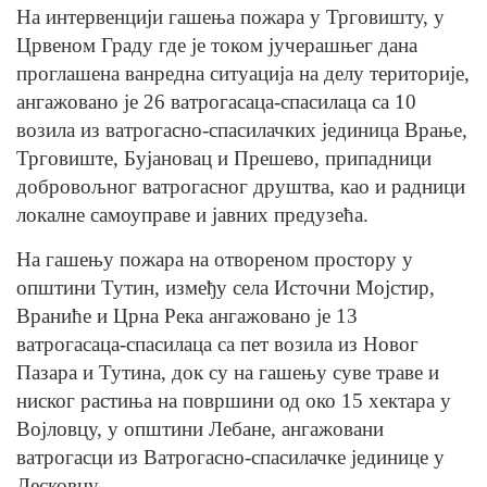
На интервенцији гашења пожара у Трговишту, у
Црвеном Граду где је током јучерашњег дана
проглашена ванредна ситуација на делу територије,
ангажовано је 26 ватрогасаца-спасилаца са 10
возила из ватрогасно-спасилачких јединица Врање,
Трговиште, Бујановац и Прешево, припадници
добровољног ватрогасног друштва, као и радници
локалне самоуправе и јавних предузећа.
На гашењу пожара на отвореном простору у
општини Тутин, између села Источни Мојстир,
Враниће и Црна Река ангажовано је 13
ватрогасаца-спасилаца са пет возила из Новог
Пазара и Тутина, док су на гашењу суве траве и
ниског растиња на површини од око 15 хектара у
Војловцу, у општини Лебане, ангажовани
ватрогасци из Ватрогасно-спасилачке јединице у
Лесковцу.