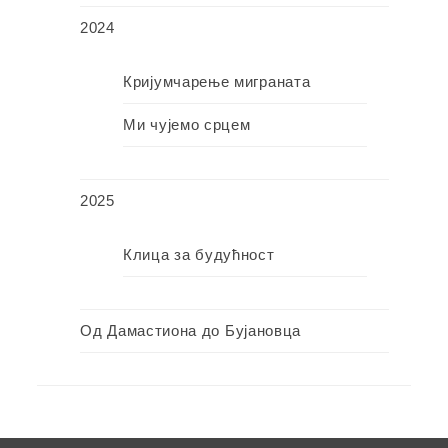
2024
Кријумчарење миграната
Ми чујемо срцем
2025
Клица за будућност
Од Дамастиона до Бујановца