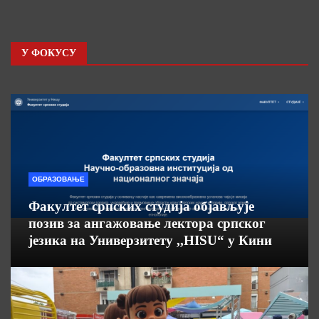
У ФОКУСУ
ОБРАЗОВАЊЕ
Факултет српских студија објављује
позив за ангажовање лектора српског
језика на Универзитету ,,HISU“ у Кини