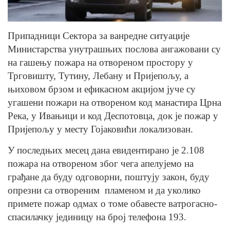
Припадници Сектора за ванредне ситуације
Министарства унутрашњих послова ангажовани су
на гашењу пожара на отвореном простору у
Трговишту, Тутину, Лебану и Пријепољу, а
њиховом брзом и ефикасном акцијом јуче су
угашени пожари на отвореном код манастира Црна
Река, у Ивањици и код Деспотовца, док је пожар у
Пријепољу у месту Гојаковићи локализован.
У последњих месец дана евидентирано је 2.108
пожара на отвореном због чега апелујемо на
грађане да буду одговорни, поштују закон, буду
опрезни са отвореним пламеном и да уколико
примете пожар одмах о томе обавесте ватрогасно-
спасилачку јединицу на број телефона 193.