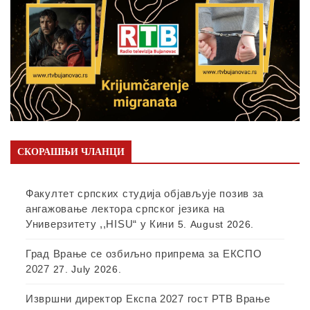
СКОРАШЊИ ЧЛАНЦИ
Факултет српских студија објављује позив за
ангажовање лектора српског језика на
Универзитету ,,HISU“ у Кини
5. August 2026.
Град Врање се озбиљно припрема за ЕКСПО
2027
27. July 2026.
Извршни директор Експа 2027 гост РТВ Врање