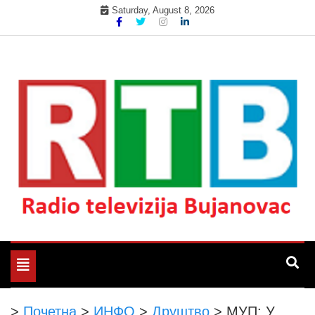
Skip
Saturday, August 8, 2026
to
content
Радио телевизија Бујановац
РТБ Бујановац
Toggle
navigation
>
Почетна
>
ИНФО
>
Друштво
>
МУП: У