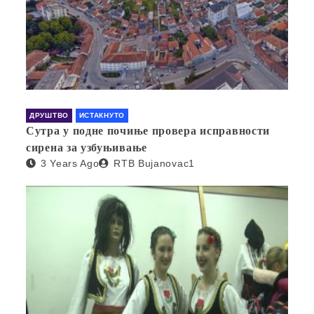
ДРУШТВО
ИСТАКНУТО
Сутра у подне почиње провера исправности
сирена за узбуњивање
3 Years Ago
RTB Bujanovac1