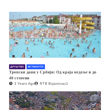
ДРУШТВО
ИСТАКНУТО
Тропски дани у Србији: Од краја недеље и до
40 степени
3 Years Ago
RTB Bujanovac1