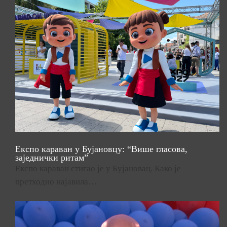
Експо караван у Бујановцу: “Више гласова,
заједнички ритам”
Експо караван стигао је у Бујановац. Како је
претходно најавила…