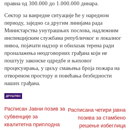
правна од 300.000 до 1.000.000 динара.
Сектор за ванредне ситуације ће у наредном
периоду, заједно са другим линијама рада
Министарства унутрашњих послова, надлежним
инспекцијским службама републичког и локалног
нивоа, појачати надзор и обилазак терена ради
проналажења неодговорних грађана који не
поштују законске одредбе и њиховог
процесуирања, у циљу смањења броја пожара на
отвореном простору и повећања безбедности
наших грађана.
ДРУШТВО
Расписан Јавни позив за
Расписана четири јавна
субвенције за
позива за стамбено
квалитетна приплодна
решење избеглица