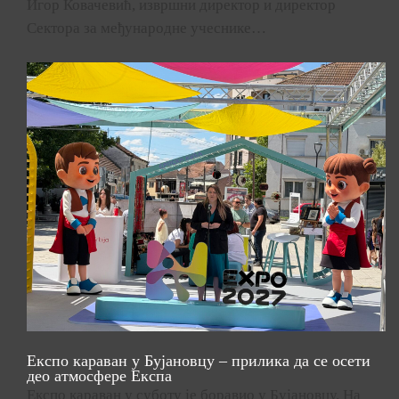
Игор Ковачевић, извршни директор и директор
Сектора за међународне учеснике…
Експо караван у Бујановцу – прилика да се осети
део атмосфере Експа
Експо караван у суботу је боравио у Бујановцу. На