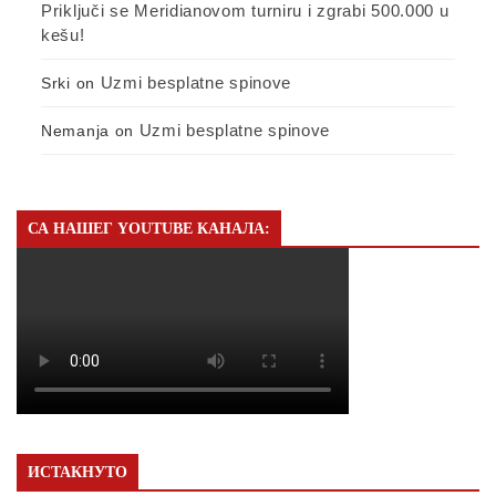
Priključi se Meridianovom turniru i zgrabi 500.000 u
kešu!
Uzmi besplatne spinove
Srki
on
Uzmi besplatne spinove
Nemanja
on
СА НАШЕГ YOUTUBE КАНАЛА:
ИСТАКНУТО