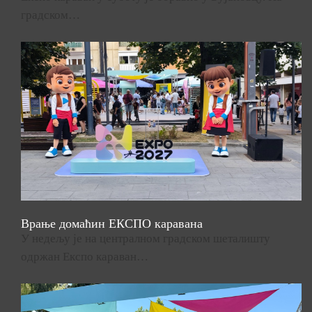
градском…
Врање домаћин ЕКСПО каравана
У недељу је на централном градском шеталишту
одржан Експо караван…