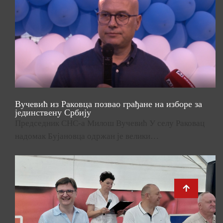
Вучевић из Раковца позвао грађане на изборе за
јединствену Србију
Председник СНС-а Милош Вучевић У селу Раковац
надомак Бујановца одржан је велики…