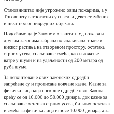
Становништво није угрожено овим пожарима, а у
Трговишту ватрогасци су спасили девет стамбених
и шест пољопривредних објеката.
Подсећамо да је Законом о заштити од пожара и
другим законима забрањено спаљивање траве и
ниског растиња на отвореном простору, остатака
стрних усева, спаљивање смећа, као и ложење
ватре у шуми и на удаљености од 200 метара од
руба шуме.
За непоштовање ових законских одредби
запрећене су и прописане новчане казне. Kазне за
физичка лица која прекрше одредбе овог Закона
крећу се од 10.000 до 50.000 динара, док казне за
спаљивање остатака стрних усева, биљних остатака
и смећа за физичка лица износе 10.000 динара, а за