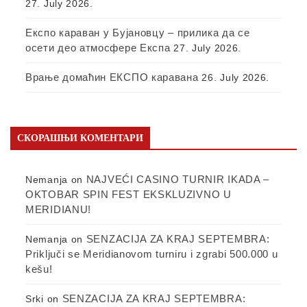
27. July 2026.
Експо караван у Бујановцу – прилика да се
осети део атмосфере Експа
27. July 2026.
Врање домаћин ЕКСПО каравана
26. July 2026.
СКОРАШЊИ КОМЕНТАРИ
NAJVEĆI CASINO TURNIR IKADA –
Nemanja
on
OKTOBAR SPIN FEST EKSKLUZIVNO U
MERIDIANU!
SENZACIJA ZA KRAJ SEPTEMBRA:
Nemanja
on
Priključi se Meridianovom turniru i zgrabi 500.000 u
kešu!
SENZACIJA ZA KRAJ SEPTEMBRA:
Srki
on