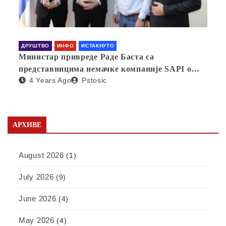
ДРУШТВО
ИНФО
ИСТАКНУТО
Министар привреде Раде Баста са
представницима немачке компаније SAPI о
4 Years Ago
Pstosic
отварању фабрике у Србији
АРХИВЕ
August 2026
(1)
July 2026
(9)
June 2026
(4)
May 2026
(4)