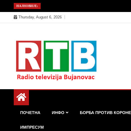
Skip
НАЈНОВИЈЕ:
to
Thursday, August 6, 2026
content
Радио телевизија Бујановац
РТБ Бујановац
ПОЧЕТНА
ИНФО
БОРБА ПРОТИВ КОРОНЕ
ИМПРЕСУМ