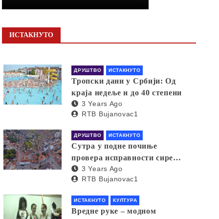
ИСТАКНУТО
ДРУШТВО
ИСТАКНУТО
Тропски дани у Србији: Од
краја недеље и до 40 степени
3 Years Ago
RTB Bujanovac1
ДРУШТВО
ИСТАКНУТО
Сутра у подне почиње
провера исправности сирена
3 Years Ago
за узбуњивање
RTB Bujanovac1
ИСТАКНУТО
КУЛТУРА
Вредне руке – модном