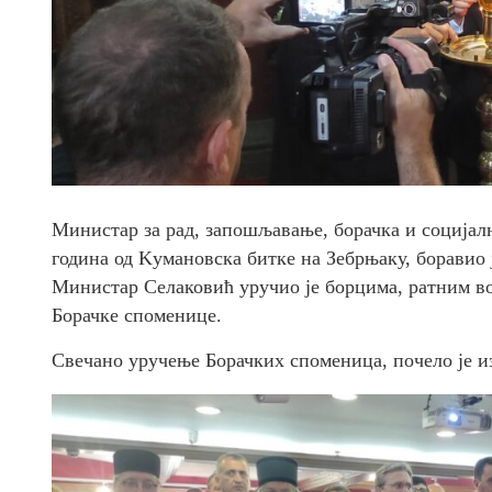
Министар за рад, запошљавање, борачка и социјал
година од Kумановска битке на Зебрњаку, боравио
Министар Селаковић уручио је борцима, ратним в
Борачке споменице.
Свечано уручење Борачких споменица, почело је и