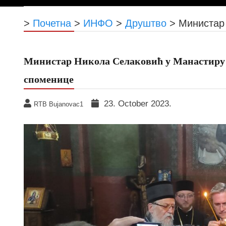
>
Почетна
>
ИНФО
>
Друштво
>
Министар
Министар Никола Селаковић у Манастиру
споменице
23. October 2023.
RTB Bujanovac1