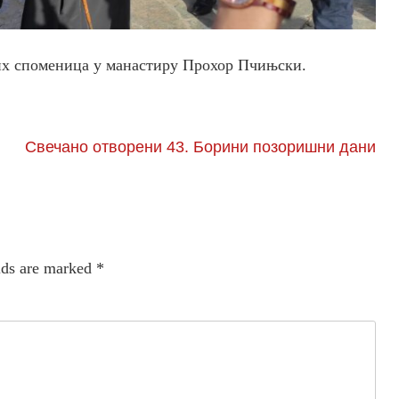
их споменица у манастиру Прохор Пчињски.
Свечано отворени 43. Борини позоришни дани
lds are marked
*