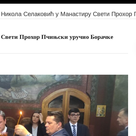
 Никола Селаковић у Манастиру Свети Прохор 
 Свети Прохор Пчињски уручио Борачке