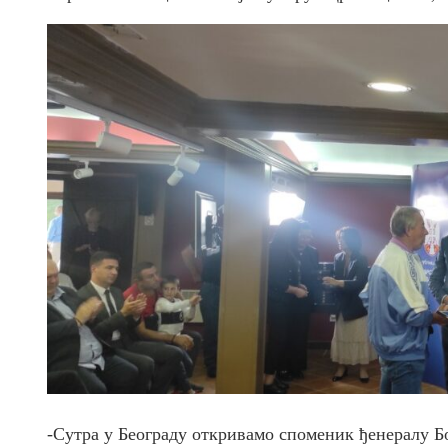
-Сутра у Београду откривамо споменик ђенералу Б