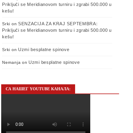
Priključi se Meridianovom turniru i zgrabi 500.000 u
kešu!
SENZACIJA ZA KRAJ SEPTEMBRA:
Srki
on
Priključi se Meridianovom turniru i zgrabi 500.000 u
kešu!
Uzmi besplatne spinove
Srki
on
Uzmi besplatne spinove
Nemanja
on
СА НАШЕГ YOUTUBE КАНАЛА: