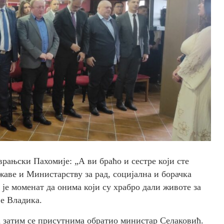
рањски Пахомије: „А ви браћо и сестре који сте
аве и Министарству за рад, социјална и борачка
 је моменат да онима који су храбро дали животе за
је Владика.
а затим се присутнима обратио министар Селаковић.