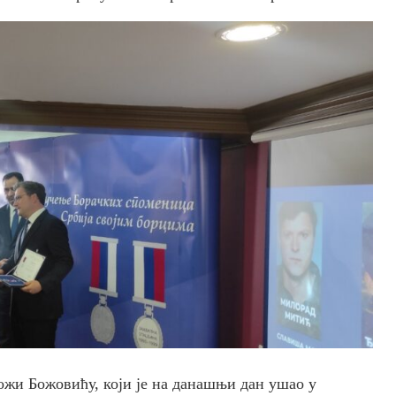
ожи Божовићу, који је на данашњи дан ушао у