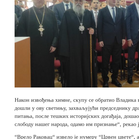
Након извођења химне, скупу се обратио Владика в
дошли у ову светињу, захваљујући председнику држ
питања, после тешких историјских догађаја, дошао
слободу нашег народа, одамо им признање“, рекао 
“Врело Раковац“ извело је нумеру “Црвен цвете“, 