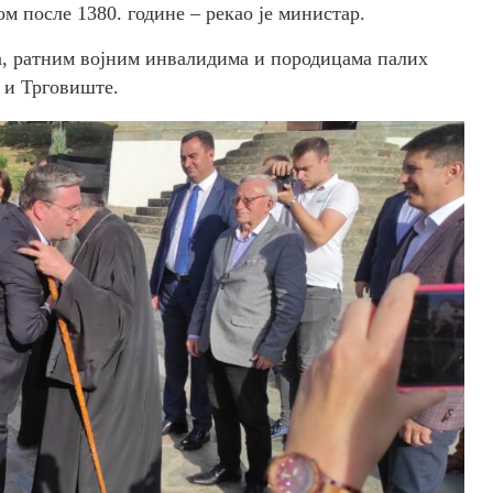
м после 1380. године – рекао је министар.
а, ратним војним инвалидима и породицама палих
 и Трговиште.