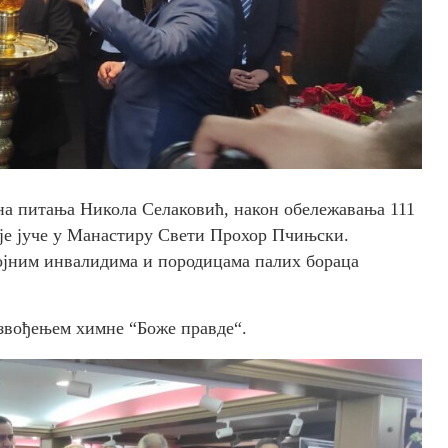
на питања Никола Селаковић, након обележавања 111
 је јуче у Манастиру Свети Прохор Пчињски.
ојним инвалидима и породицама палих бораца
звођењем химне “Боже правде“.