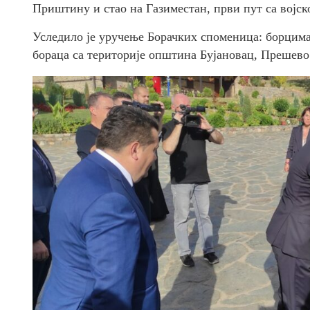
Приштину и стао на Газиместан, први пут са војско
Уследило је уручење Борачких споменица: борцим
бораца са територије општина Бујановац, Прешево