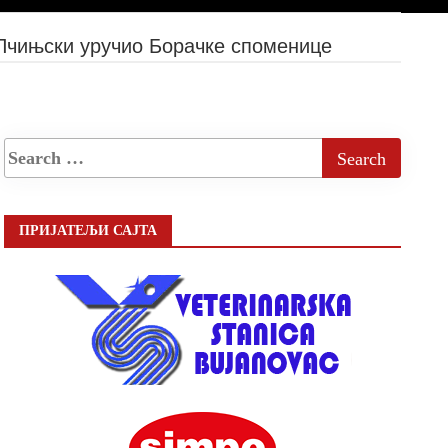
Пчињски уручио Борачке споменице
ПРИЈАТЕЉИ САЈТА