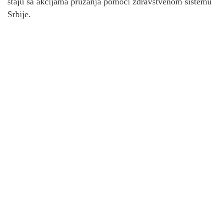
staju sa akcijama pružanja pomoći zdravstvenom sistemu
Srbije.