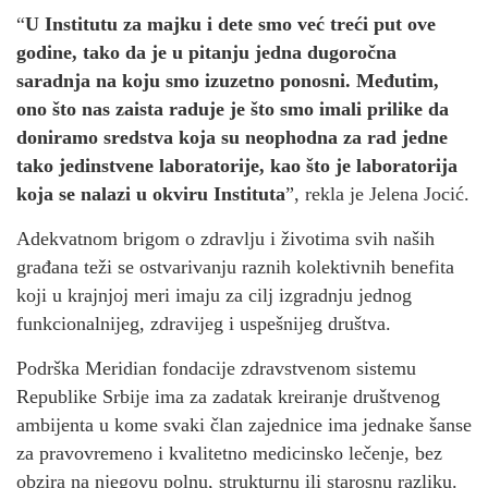
“
U Institutu za majku i dete smo već treći put ove
godine, tako da je u pitanju jedna dugoročna
saradnja na koju smo izuzetno ponosni. Međutim,
ono što nas zaista raduje je što smo imali prilike da
doniramo sredstva koja su neophodna za rad jedne
tako jedinstvene laboratorije, kao što je laboratorija
koja se nalazi u okviru Instituta
”, rekla je Jelena Jocić.
Adekvatnom brigom o zdravlju i životima svih naših
građana teži se ostvarivanju raznih kolektivnih benefita
koji u krajnjoj meri imaju za cilj izgradnju jednog
funkcionalnijeg, zdravijeg i uspešnijeg društva.
Podrška Meridian fondacije zdravstvenom sistemu
Republike Srbije ima za zadatak kreiranje društvenog
ambijenta u kome svaki član zajednice ima jednake šanse
za pravovremeno i kvalitetno medicinsko lečenje, bez
obzira na njegovu polnu, strukturnu ili starosnu razliku.