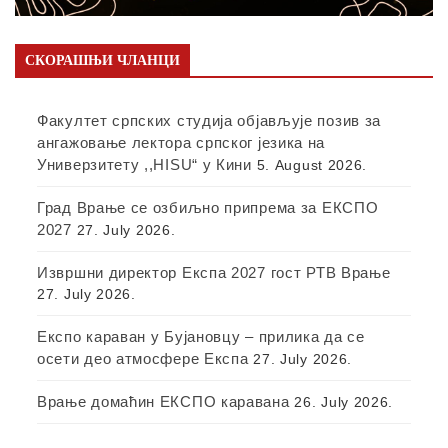
СКОРАШЊИ ЧЛАНЦИ
Факултет српских студија објављује позив за
ангажовање лектора српског језика на
Универзитету ,,HISU“ у Кини
5. August 2026.
Град Врање се озбиљно припрема за ЕКСПО
2027
27. July 2026.
Извршни директор Експа 2027 гост РТВ Врање
27. July 2026.
Експо караван у Бујановцу – прилика да се
осети део атмосфере Експа
27. July 2026.
Врање домаћин ЕКСПО каравана
26. July 2026.