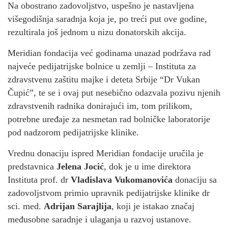
Na obostrano zadovoljstvo, uspešno je nastavljena
višegodišnja saradnja koja je, po treći put ove godine,
rezultirala još jednom u nizu donatorskih akcija.
Meridian fondacija već godinama unazad podržava rad
najveće pedijatrijske bolnice u zemlji – Instituta za
zdravstvenu zaštitu majke i deteta Srbije “Dr Vukan
Čupić”, te se i ovaj put nesebično odazvala pozivu njenih
zdravstvenih radnika donirajući im, tom prilikom,
potrebne uređaje za nesmetan rad bolničke laboratorije
pod nadzorom pedijatrijske klinike.
Vrednu donaciju ispred Meridian fondacije uručila je
predstavnica
Jelena Jocić
, dok je u ime direktora
Instituta prof. dr
Vladislava Vukomanovića
donaciju sa
zadovoljstvom primio upravnik pedijatrijske klinike dr
sci. med.
Adrijan Sarajlija
, koji je istakao značaj
međusobne saradnje i ulaganja u razvoj ustanove.