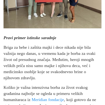
Pravi primer istinske saradnje
Briga za bebe i zaštita majki i dece nikada nije bila
važnija nego danas, u vremenu kada je borba za svaki
život od presudnog značaja. Međutim, heroji mnogih
velikih priča nisu samo majke i njihova deca, već i
medicinsko osoblje koje se svakodnevno brine o
njihovom zdravlju.
Koliko je važna intenzivna borba za život svakog
građanina najbolje se ogleda u primeru velikih
humanitaraca iz
Meridian fondacije
, koji gotovo da ne