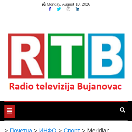
Skip
Monday, August 10, 2026
to
content
Радио телевизија Бујановац
РТБ Бујановац
Toggle
navigation
>
Почетна
>
ИНФО
>
Спорт
>
Meridian