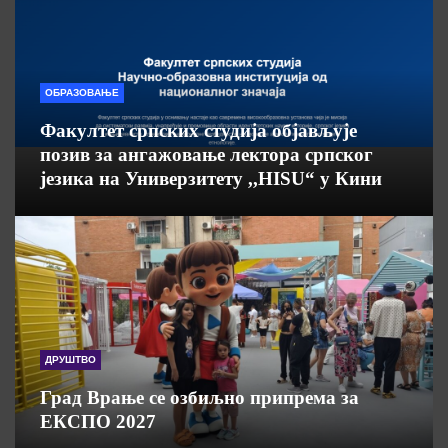
ОБРАЗОВАЊЕ
Факултет српских студија објављује
позив за ангажовање лектора српског
језика на Универзитету ,,HISU“ у Кини
ДРУШТВО
Град Врање се озбиљно припрема за
ЕКСПО 2027