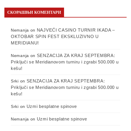
СКОРАШЊИ КОМЕНТАРИ
NAJVEĆI CASINO TURNIR IKADA –
Nemanja
on
OKTOBAR SPIN FEST EKSKLUZIVNO U
MERIDIANU!
SENZACIJA ZA KRAJ SEPTEMBRA:
Nemanja
on
Priključi se Meridianovom turniru i zgrabi 500.000 u
kešu!
SENZACIJA ZA KRAJ SEPTEMBRA:
Srki
on
Priključi se Meridianovom turniru i zgrabi 500.000 u
kešu!
Uzmi besplatne spinove
Srki
on
Uzmi besplatne spinove
Nemanja
on