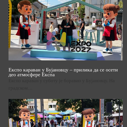
Експо караван у Бујановцу – прилика да се осети
део атмосфере Експа
Експо караван у суботу је боравио у Бујановцу. На
градском…