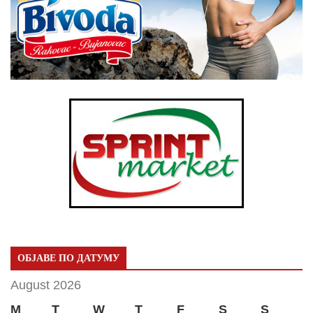
ОБЈАВЕ ПО ДАТУМУ
August 2026
M
T
W
T
F
S
S