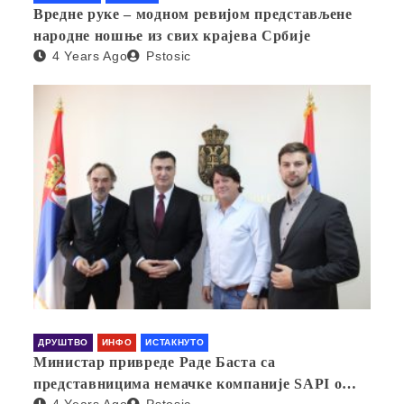
Вредне руке – модном ревијом представљене
народне ношње из свих крајева Србије
4 Years Ago
Pstosic
ДРУШТВО
ИНФО
ИСТАКНУТО
Министар привреде Раде Баста са
представницима немачке компаније SAPI о
4 Years Ago
Pstosic