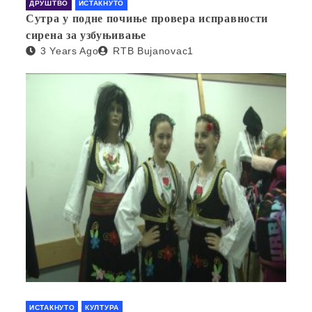
ДРУШТВО
ИСТАКНУТО
Сутра у подне почиње провера исправности
сирена за узбуњивање
3 Years Ago
RTB Bujanovac1
ИСТАКНУТО
КУЛТУРА