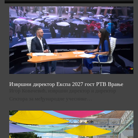
Извршни директор Експа 2027 гост РТВ Врање
Игор Ковачевић, извршни директор и директор
Сектора за међународне учеснике…