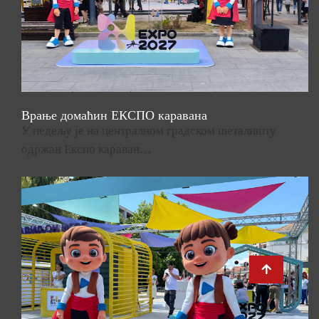
Врање домаћин ЕКСПО каравана
У недељу је на централном градском шеталишту
одржан Експо караван…