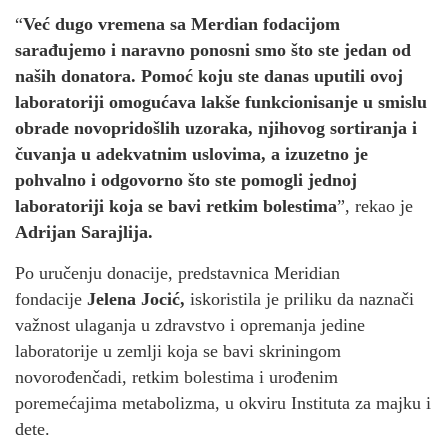
“
Već dugo vremena sa Merdian fodacijom
sarađujemo i naravno ponosni smo što ste jedan od
naših donatora. Pomoć koju ste danas uputili ovoj
laboratoriji omogućava lakše funkcionisanje u smislu
obrade novopridošlih uzoraka, njihovog sortiranja i
čuvanja u adekvatnim uslovima, a izuzetno je
pohvalno i odgovorno što ste pomogli jednoj
laboratoriji koja se bavi retkim bolestima
”, rekao je
Adrijan Sarajlija.
Po uručenju donacije, predstavnica Meridian
fondacije
Jelena Jocić,
iskoristila je priliku da naznači
važnost ulaganja u zdravstvo i opremanja jedine
laboratorije u zemlji koja se bavi skriningom
novorođenčadi, retkim bolestima i urođenim
poremećajima metabolizma, u okviru Instituta za majku i
dete.