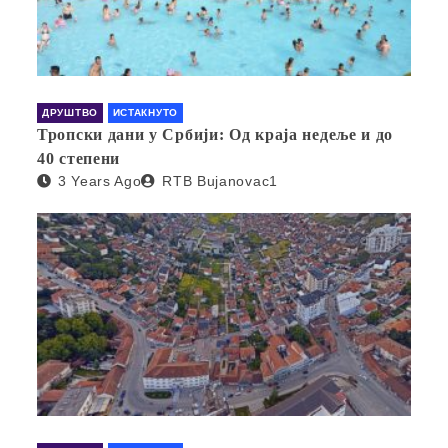
ДРУШТВО
ИСТАКНУТО
Тропски дани у Србији: Од краја недеље и до
40 степени
3 Years Ago
RTB Bujanovac1