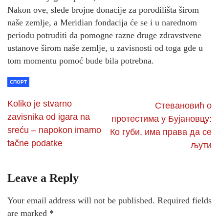
Nakon ove, slede brojne donacije za porodilišta širom
naše zemlje, a Meridian fondacija će se i u narednom
periodu potruditi da pomogne razne druge zdravstvene
ustanove širom naše zemlje, u zavisnosti od toga gde u
tom momentu pomoć bude bila potrebna.
СПОРТ
Koliko je stvarno
Стевановић о
zavisnika od igara na
протестима у Бујановцу:
sreću – napokon imamo
Ко губи, има права да се
tačne podatke
љути
Leave a Reply
Your email address will not be published.
Required fields
are marked
*