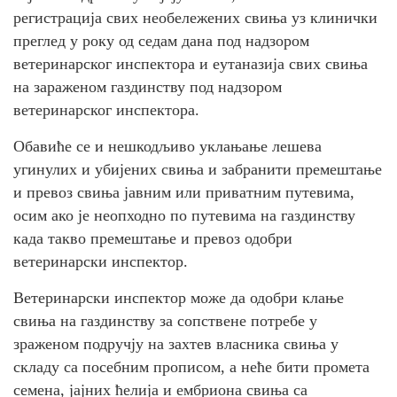
регистрација свих необележених свиња уз клинички
преглед у року од седам дана под надзором
ветеринарског инспектора и еутаназија свих свиња
на зараженом газдинству под надзором
ветеринарског инспектора.
Обавиће се и нешкодљиво уклањање лешева
угинулих и убијених свиња и забранити премештање
и превоз свиња јавним или приватним путевима,
осим ако је неопходно по путевима на газдинству
када такво премештање и превоз одобри
ветеринарски инспектор.
Ветеринарски инспектор може да одобри клање
свиња на газдинству за сопствене потребе у
зраженом подручју на захтев власника свиња у
складу са посебним прописом, а неће бити промета
семена, јајних ћелија и ембриона свиња са