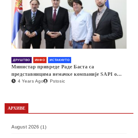
ДРУШТВО
ИНФО
ИСТАКНУТО
Министар привреде Раде Баста са
представницима немачке компаније SAPI о
4 Years Ago
Pstosic
отварању фабрике у Србији
АРХИВЕ
August 2026
(1)