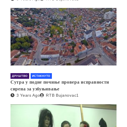
ДРУШТВО
ИСТАКНУТО
Сутра у подне почиње провера исправности
сирена за узбуњивање
3 Years Ago
RTB Bujanovac1