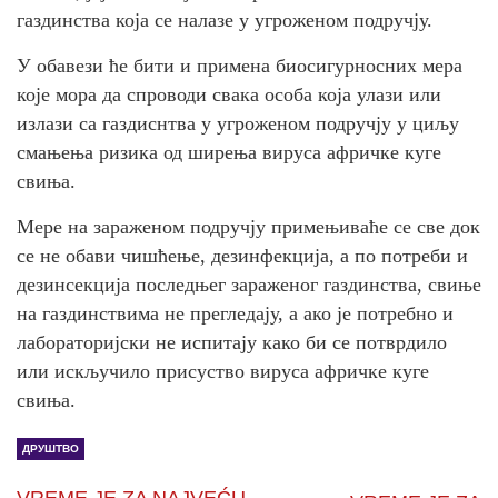
газдинства која се налазе у угроженом подручју.
У обавези ће бити и примена биосигурносних мера
које мора да спроводи свака особа која улази или
излази са газдиснтва у угроженом подручју у циљу
смањења ризика од ширења вируса афричке куге
свиња.
Мере на зараженом подручју примењиваће се све док
се не обави чишћење, дезинфекција, а по потреби и
дезинсекција последњег зараженог газдинства, свиње
на газдинствима не прегледају, а ако је потребно и
лабораторијски не испитају како би се потврдило
или искључило присуство вируса афричке куге
свиња.
ДРУШТВО
VREME JE ZA NAJVEĆU