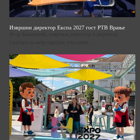
Извршни директор Експа 2027 гост РТВ Врање
Игор Ковачевић, извршни директор и директор
Сектора за међународне учеснике…