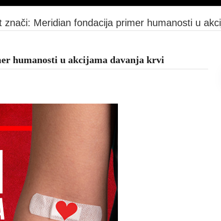
t znači: Meridian fondacija primer humanosti u akc
mer humanosti u akcijama davanja krvi