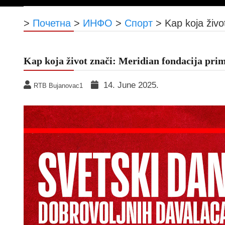
>
Почетна
>
ИНФО
>
Спорт
>
Kap koja živo
Kap koja život znači: Meridian fondacija pri
14. June 2025.
RTB Bujanovac1