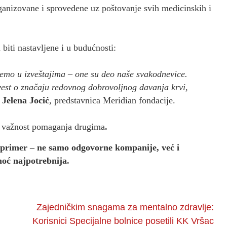
ganizovane i sprovedene uz poštovanje svih medicinskih i
biti nastavljene i u budućnosti:
šemo u izveštajima – one su deo naše svakodnevice.
est o značaju redovnog dobrovoljnog davanja krvi,
e
Jelena Jocić
, predstavnica Meridian fondacije.
u važnost pomaganja drugima
.
 primer – ne samo odgovorne kompanije, već i
moć najpotrebnija.
Zajedničkim snagama za mentalno zdravlje:
Korisnici Specijalne bolnice posetili KK Vršac