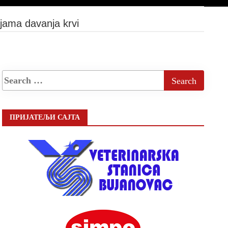
ijama davanja krvi
ПРИЈАТЕЉИ САЈТА