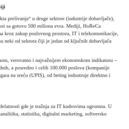
iji
kta prelivanja“ u druge sektore (industrije dobavljače),
nosi sa gotovo 500 miliona evra. Mediji, HoReCa
nina kroz zakup poslovnog prostora, IT i telekomunikacije,
u neki od sektora čiji je jedan od ključnih dobavljača
jednom, verovatno i najvažnijem ekonomskom indikatoru –
dnih, a posredno i celih 100.000 poslova (kompanije
gara na sreću (UPIS), od beting industruje direktno i
 delatnosti gde je tražnja za IT kadrovima ogromna. U
nalitika, statistika, digitalni marketing, softversko