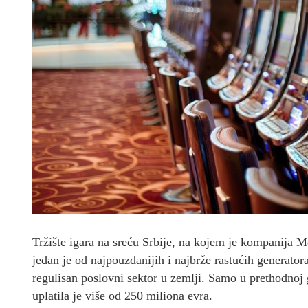
Tržište igara na sreću Srbije, na kojem je kompanija M
jedan je od najpouzdanijih i najbrže rastućih generator
regulisan poslovni sektor u zemlji. Samo u prethodnoj g
uplatila je više od 250 miliona evra.