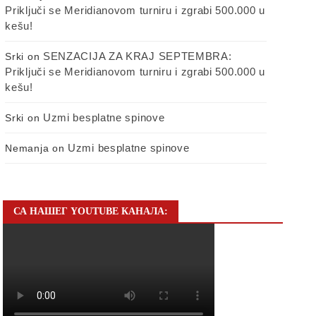
Priključi se Meridianovom turniru i zgrabi 500.000 u
kešu!
SENZACIJA ZA KRAJ SEPTEMBRA:
Srki
on
Priključi se Meridianovom turniru i zgrabi 500.000 u
kešu!
Uzmi besplatne spinove
Srki
on
Uzmi besplatne spinove
Nemanja
on
СА НАШЕГ YOUTUBE КАНАЛА: