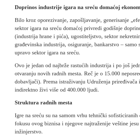
Doprinos industrije igara na sreću domaćoj ekonom
Bilo kroz oporezivanje, zapošljavanje, generisanje „efe
sektor igara na sreću domaćoj privredi godišnje dopri
(industrija hrane i pića), ugostiteljstvo, sektor nekret
građevinska industrija, osiguranje, bankarstvo – samo s
upravo sektor igara na sreću.
Ovo je jedan od najbrže rastućih industrija i po još 
otvaranju novih radnih mesta. Reč je o 15.000 neposre
dobavljači). Prema istraživanju Udruženja priređivača i
indirektno živi više od 400.000 ljudi.
Struktura radnih mesta
Igre na sreću su na samom vrhu tehnički sofisticiranih
fokusu ovog biznisa i njegove najtraženije veštine jesu a
inžinjerstvo.