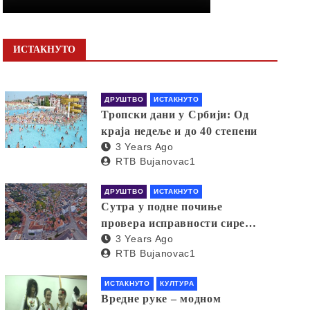
ИСТАКНУТО
ДРУШТВО
ИСТАКНУТО
Тропски дани у Србији: Од
краја недеље и до 40 степени
3 Years Ago
RTB Bujanovac1
ДРУШТВО
ИСТАКНУТО
Сутра у подне почиње
провера исправности сирена
3 Years Ago
за узбуњивање
RTB Bujanovac1
ИСТАКНУТО
КУЛТУРА
Вредне руке – модном