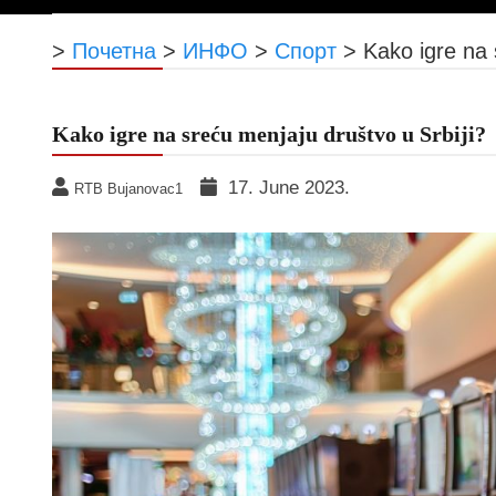
>
Почетна
>
ИНФО
>
Спорт
>
Kako igre na 
Kako igre na sreću menjaju društvo u Srbiji?
17. June 2023.
RTB Bujanovac1