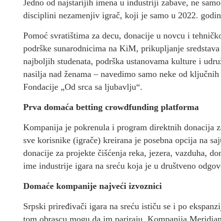
Jedno od najstarijih imena u industriji zabave, ne sam
disciplini nezamenjiv igrač, koji je samo u 2022. god
Pomoć svratištima za decu, donacije u novcu i tehničk
podrške sunarodnicima na KiM, prikupljanje sredstava z
najboljih studenata, podrška ustanovama kulture i udru
nasilja nad ženama – navedimo samo neke od ključnih
Fondacije „Od srca sa ljubavlju“.
Prva domaća betting crowdfunding platforma
Kompanija je pokrenula i program direktnih donacija z
sve korisnike (igrače) kreirana je posebna opcija na sa
donacije za projekte čišćenja reka, jezera, vazduha, d
ime industrije igara na sreću koja je u društveno odgov
Domaće kompanije najveći izvoznici
Srpski priređivači igara na sreću ističu se i po ekspanzi
tom obrascu mogu da im pariraju. Kompanija Meridianb