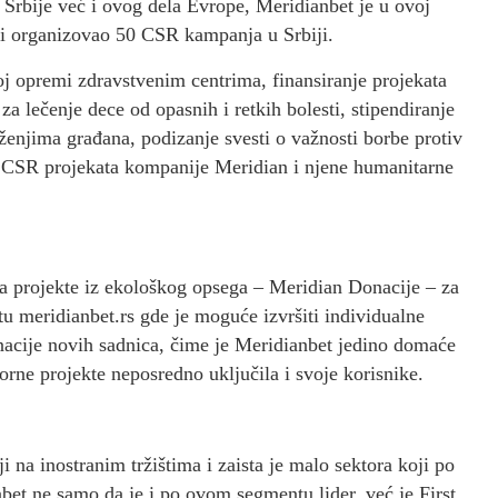
o Srbije već i ovog dela Evrope, Meridianbet je u ovoj
ini organizovao 50 CSR kampanja u Srbiji.
oj opremi zdravstvenim centrima, finansiranje projekata
a lečenje dece od opasnih i retkih bolesti, stipendiranje
ženjima građana, podizanje svesti o važnosti borbe protiv
 CSR projekata kompanije Meridian i njene humanitarne
a projekte iz ekološkog opsega – Meridian Donacije – za
jtu meridianbet.rs gde je moguće izvršiti individualne
onacije novih sadnica, čime je Meridianbet jedino domaće
orne projekte neposredno uključila i svoje korisnike.
ji na inostranim tržištima i zaista je malo sektora koji po
et ne samo da je i po ovom segmentu lider, već je First