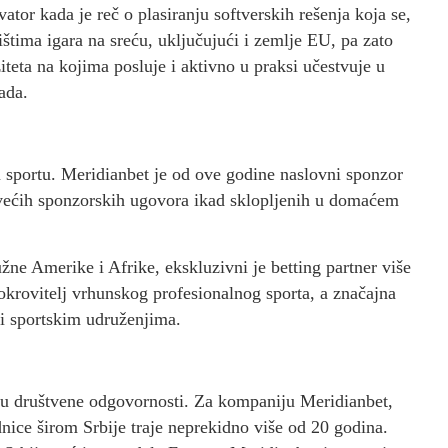
tor kada je reč o plasiranju softverskih rešenja koja se,
štima igara na sreću, uključujući i zemlje EU, pa zato
iteta na kojima posluje i aktivno u praksi učestvuje u
ada.
sportu. Meridianbet je od ove godine naslovni sponzor
većih sponzorskih ugovora ikad sklopljenih u domaćem
žne Amerike i Afrike, ekskluzivni je betting partner više
okrovitelj vrhunskog profesionalnog sporta, a značajna
i sportskim udruženjima.
olju društvene odgovornosti. Za kompaniju Meridianbet,
dnice širom Srbije traje neprekidno više od 20 godina.