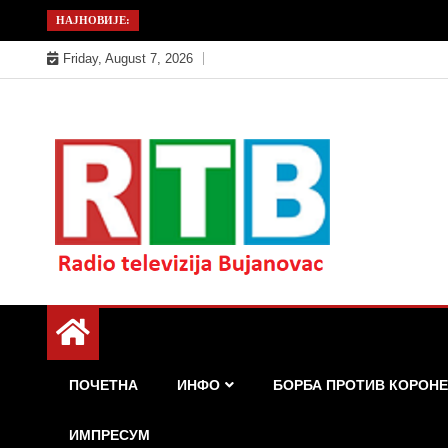
Skip
НАЈНОВИЈЕ:
to
Friday, August 7, 2026
content
Радио телевизија Бујановац
РТБ Бујановац
ПОЧЕТНА
ИНФО
БОРБА ПРОТИВ КОРОНЕ
ИМПРЕСУМ