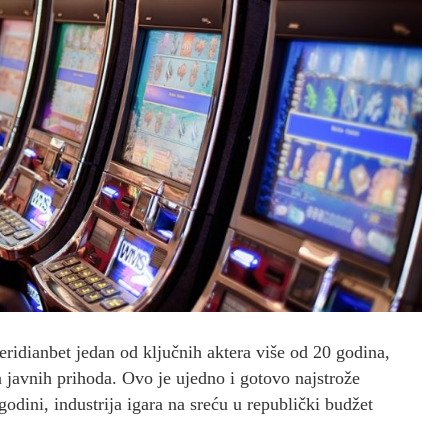
eridianbet jedan od ključnih aktera više od 20 godina,
a javnih prihoda. Ovo je ujedno i gotovo najstrože
odini, industrija igara na sreću u republički budžet