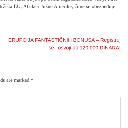
 tržišta EU, Afrike i Južne Amerike, čime se obezbeđuje
ERUPCIJA FANTASTIČNIH BONUSA – Registruj
se i osvoji do 120.000 DINARA!
lds are marked
*