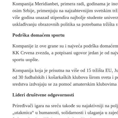
Kompanija Meridianbet, primera radi, godinama je inova
osim Srbije, primenjuju na najzahtevnijim svetskim trži
više godina unazad stipendira najbolje studente univerz
usklađivanju obrazovnih politika sa potrebama tržišta r
Podrška domaćem sportu
Kompanije iz ove grane su i najveća podrška domaćem 
KK Crvena zvezda, a potpisani ugovor jedan je od naj
sportu uopšte.
Kompanija koja je prisutna na više od 15 tržišta EU, Ju
od 30 fudbalskih i košarkaških klubova širom sveta i p
sredstva izdvajaju se za pomoć amaterskim klubovima 
Lideri društvene odgovornosti
Priređivači igara na sreću takođe su najaktivniji na p
„utakmica“ u humanosti, solidarnosti i ulaganja u zaje