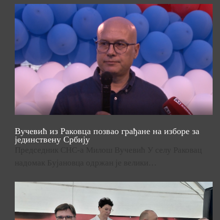
Вучевић из Раковца позвао грађане на изборе за
јединствену Србију
Председник СНС-а Милош Вучевић У селу Раковац
надомак Бујановца одржан је велики…