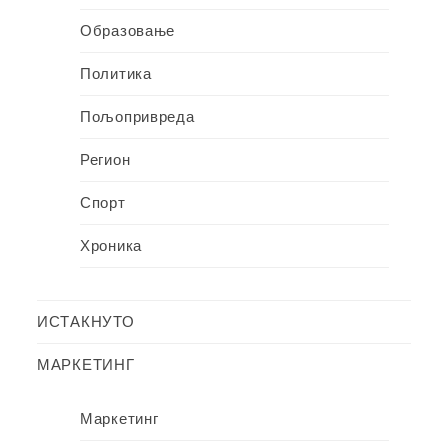
Образовање
Политика
Пољопривреда
Регион
Спорт
Хроника
ИСТАКНУТО
МАРКЕТИНГ
Маркетинг