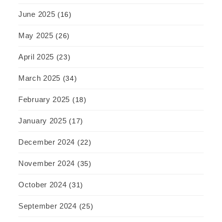
June 2025
(16)
May 2025
(26)
April 2025
(23)
March 2025
(34)
February 2025
(18)
January 2025
(17)
December 2024
(22)
November 2024
(35)
October 2024
(31)
September 2024
(25)