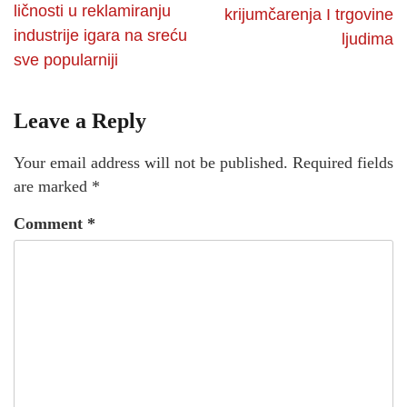
ličnosti u reklamiranju
krijumčarenja I trgovine
industrije igara na sreću
ljudima
sve popularniji
Leave a Reply
Your email address will not be published.
Required fields
are marked
*
Comment
*