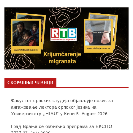
СКОРАШЊИ ЧЛАНЦИ
Факултет српских студија објављује позив за
ангажовање лектора српског језика на
Универзитету ,,HISU“ у Кини
5. August 2026.
Град Врање се озбиљно припрема за ЕКСПО
2027
27. July 2026.