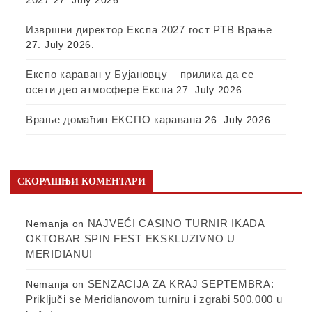
Извршни директор Експа 2027 гост РТВ Врање
27. July 2026.
Експо караван у Бујановцу – прилика да се
осети део атмосфере Експа
27. July 2026.
Врање домаћин ЕКСПО каравана
26. July 2026.
СКОРАШЊИ КОМЕНТАРИ
NAJVEĆI CASINO TURNIR IKADA –
Nemanja
on
OKTOBAR SPIN FEST EKSKLUZIVNO U
MERIDIANU!
SENZACIJA ZA KRAJ SEPTEMBRA:
Nemanja
on
Priključi se Meridianovom turniru i zgrabi 500.000 u