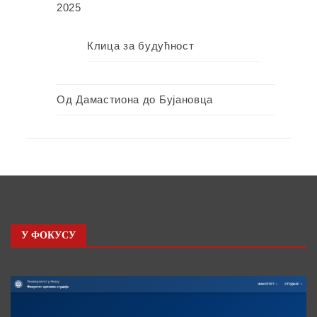
2025
Клица за будућност
Од Дамастиона до Бујановца
У ФОКУСУ