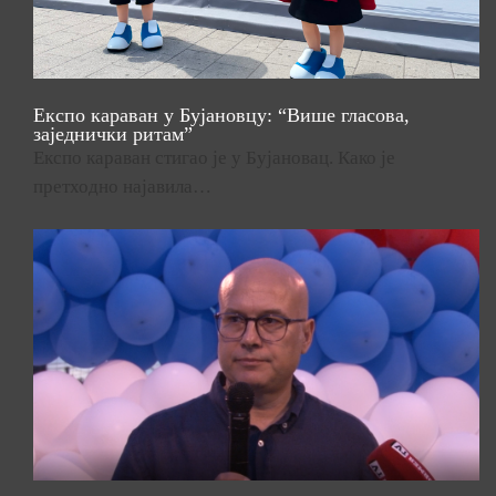
Експо караван у Бујановцу: “Више гласова,
заједнички ритам”
Експо караван стигао је у Бујановац. Како је
претходно најавила…