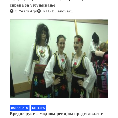
сирена за узбуњивање
3 Years Ago
RTB Bujanovac1
ИСТАКНУТО
КУЛТУРА
Вредне руке – модном ревијом представљене