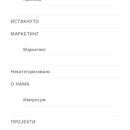
ИСТАКНУТО
МАРКЕТИНГ
Маркетинг
Некатегоризовано
О НАМА
Импресум
ПРОЈЕКТИ