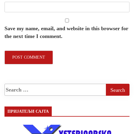
Save my name, email, and website in this browser for
the next time I comment.
ПРИЈАТЕЉИ САЈТА