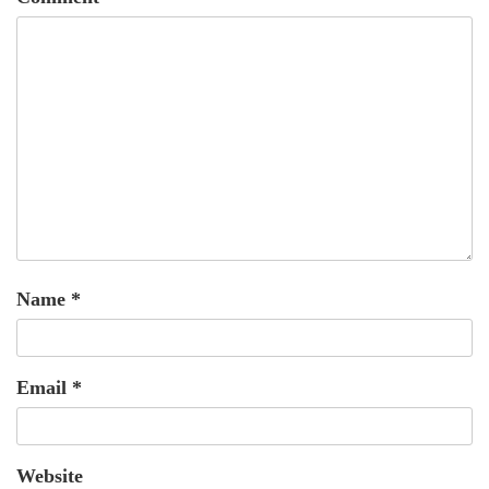
Name
*
Email
*
Website