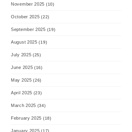
November 2025
(10)
October 2025
(22)
September 2025
(19)
August 2025
(19)
July 2025
(25)
June 2025
(16)
May 2025
(26)
April 2025
(23)
March 2025
(34)
February 2025
(18)
January 2025
(17)