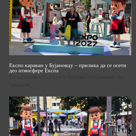
Експо караван у Бујановцу – прилика да се осети
део атмосфере Експа
Експо караван у суботу је боравио у Бујановцу. На
градском…