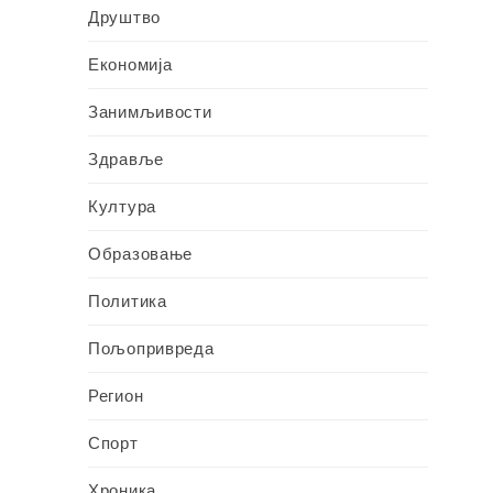
Друштво
Економија
Занимљивости
Здравље
Култура
Образовање
Политика
Пољопривреда
Регион
Спорт
Хроника