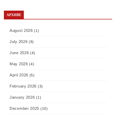
АРХИВЕ
August 2026
(1)
July 2026
(9)
June 2026
(4)
May 2026
(4)
April 2026
(5)
February 2026
(3)
January 2026
(1)
December 2025
(10)