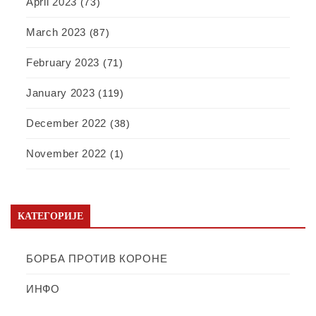
April 2023
(73)
March 2023
(87)
February 2023
(71)
January 2023
(119)
December 2022
(38)
November 2022
(1)
КАТЕГОРИЈЕ
БОРБА ПРОТИВ КОРОНЕ
ИНФО