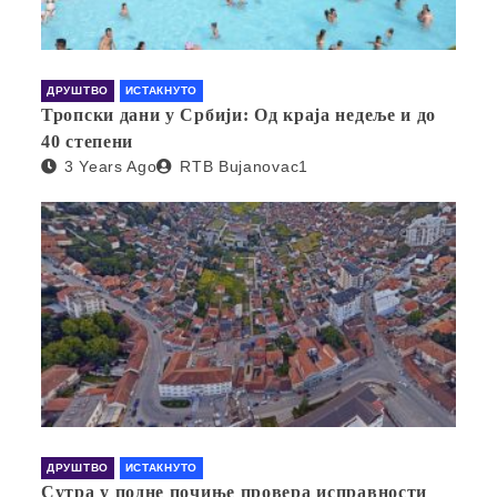
ДРУШТВО
ИСТАКНУТО
Тропски дани у Србији: Од краја недеље и до
40 степени
3 Years Ago
RTB Bujanovac1
ДРУШТВО
ИСТАКНУТО
Сутра у подне почиње провера исправности