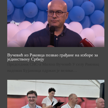
Вучевић из Раковца позвао грађане на изборе за
јединствену Србију
Председник СНС-а Милош Вучевић У селу Раковац
надомак Бујановца одржан је велики…