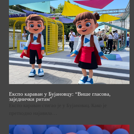
Експо караван у Бујановцу: “Више гласова,
заједнички ритам”
Експо караван стигао је у Бујановац. Како је
претходно најавила…