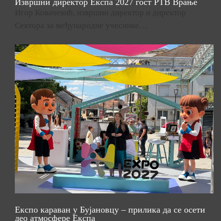
Извршни директор Експа 2027 гост РТВ Врање
Игор Ковачевић, извршни директор и директор
Сектора за међународне учеснике…
Експо караван у Бујановцу – прилика да се осети
део атмосфере Експа