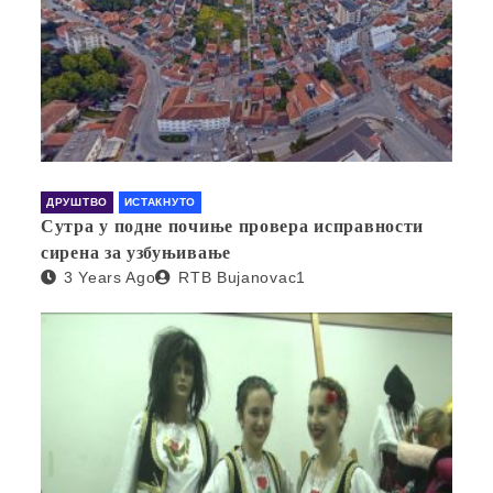
ДРУШТВО
ИСТАКНУТО
Сутра у подне почиње провера исправности
сирена за узбуњивање
3 Years Ago
RTB Bujanovac1