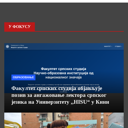
У ФОКУСУ
ОБРАЗОВАЊЕ
Факултет српских студија објављује
позив за ангажовање лектора српског
језика на Универзитету ,,HISU“ у Кини