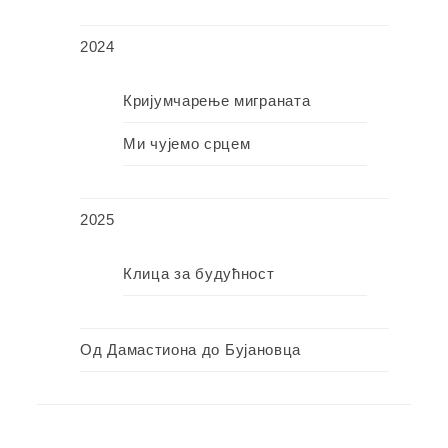
2024
Кријумчарење миграната
Ми чујемо срцем
2025
Клица за будућност
Од Дамастиона до Бујановца