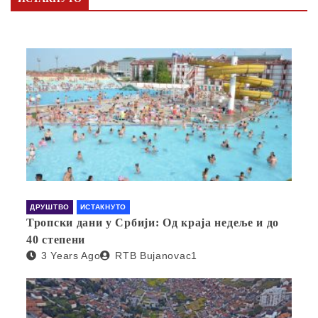
ДРУШТВО
ИСТАКНУТО
Тропски дани у Србији: Од краја недеље и до
40 степени
3 Years Ago
RTB Bujanovac1