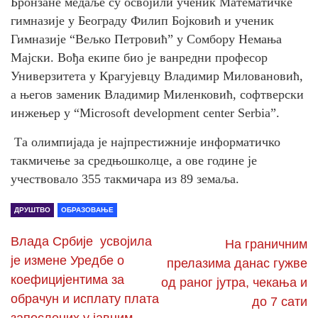
Бронзане медаље су освојили ученик Математичке
гимназије у Београду Филип Бојковић и ученик
Гимназије “Вељко Петровић” у Сомбору Немања
Мајски. Вођа екипе био је ванредни професор
Универзитета у Крагујевцу Владимир Миловановић,
а његов заменик Владимир Миленковић, софтверски
инжењер у “Microsoft development center Serbia”.
Та олимпијада је најпрестижније информатичко
такмичење за средњошколце, а ове године је
учествовало 355 такмичара из 89 земаља.
ДРУШТВО
ОБРАЗОВАЊЕ
Влада Србије усвојила
На граничним
је измене Уредбе о
прелазима данас гужве
коефицијентима за
од раног јутра, чекања и
обрачун и исплату плата
до 7 сати