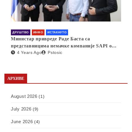
ДРУШТВО
ИНФО
ИСТАКНУТО
Министар привреде Раде Баста са
представницима немачке компаније SAPI о
4 Years Ago
Pstosic
отварању фабрике у Србији
АРХИВЕ
August 2026
(1)
July 2026
(9)
June 2026
(4)