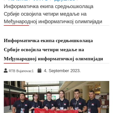
Информатичка екипа средњошколаца
Србије освојила четири медаље на
Међународној информатичкој олимпијади
Информатичка екипа средњошколаца
Србије освојила четири медаље на
Међународној информатичкој олимпијади
4. September 2023.
RTB Bujanovac1