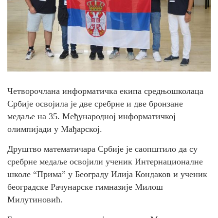
Четворочлана информатичка екипа средњошколаца
Србије освојила је две сребрне и две бронзане
медаље на 35. Међународној информатичкој
олимпијади у Мађарској.
Друштво математичара Србије је саопштило да су
сребрне медаље освојили ученик Интернационалне
школе “Прима” у Београду Илија Кондаков и ученик
београдске Рачунарске гимназије Милош
Милутиновић.