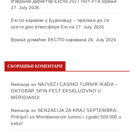
Извршни директор Експа 2027 гост РТВ Врање
27. July 2026.
Експо караван у Бујановцу – прилика да се
осети део атмосфере Експа
27. July 2026.
Врање домаћин ЕКСПО каравана
26. July 2026.
СКОРАШЊИ КОМЕНТАРИ
NAJVEĆI CASINO TURNIR IKADA –
Nemanja
on
OKTOBAR SPIN FEST EKSKLUZIVNO U
MERIDIANU!
SENZACIJA ZA KRAJ SEPTEMBRA:
Nemanja
on
Priključi se Meridianovom turniru i zgrabi 500.000 u
kešu!