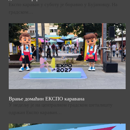
Експо караван у суботу је боравио у Бујановцу. На
градском…
Врање домаћин ЕКСПО каравана
У недељу је на централном градском шеталишту
одржан Експо караван…