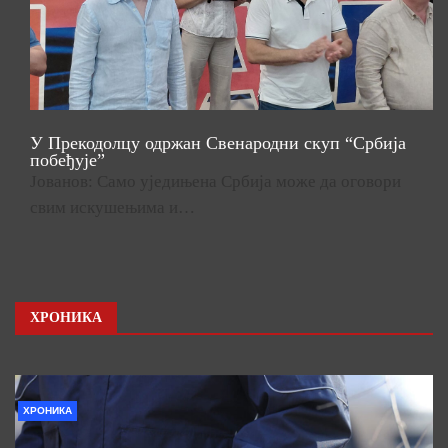
У Прекодолцу одржан Свенародни скуп “Србија
побеђује”
Јованов: Само уједињена Србија може да оговори
свим искушењима и…
ХРОНИКА
ХРОНИКА