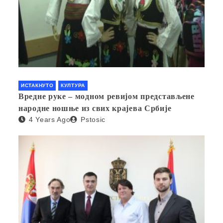
ИСТАКНУТО
КУЛТУРА
Вредне руке – модном ревијом представљене
народне ношње из свих крајева Србије
4 Years Ago
Pstosic