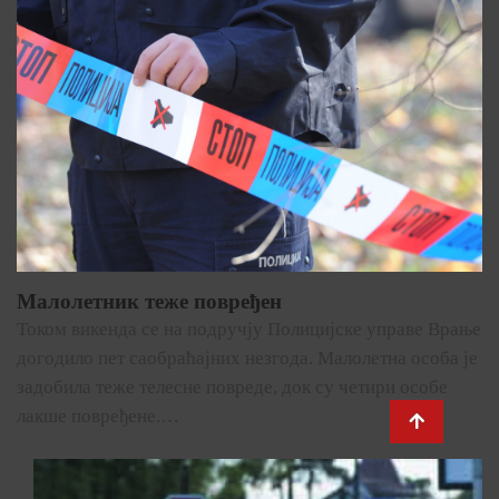
Малолетник теже повређен
Током викенда се на подручју Полицијске управе Врање
догодило пет саобраћајних незгода. Малолетна особа је
задобила теже телесне повреде, док су четири особе
лакше повређене.…