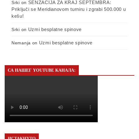
SENZACIJA ZA KRAJ SEPTEMBRA:
Srki
on
Priključi se Meridianovom turniru i zgrabi 500.000 u
kešu!
Uzmi besplatne spinove
Srki
on
Uzmi besplatne spinove
Nemanja
on
СА НАШЕГ YOUTUBE КАНАЛА:
ИСТАКНУТО