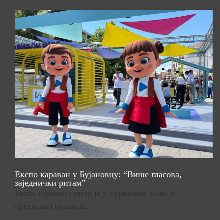
Експо караван у Бујановцу: “Више гласова,
заједнички ритам”
Експо караван стигао је у Бујановац. Како је
претходно најавила…