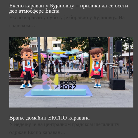
Експо караван у Бујановцу – прилика да се осети
део атмосфере Експа
Експо караван у суботу је боравио у Бујановцу. На
градском…
Врање домаћин ЕКСПО каравана
У недељу је на централном градском шеталишту
одржан Експо караван…