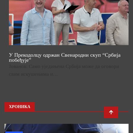
У Прекодолцу одржан Свенародни скуп “Србија
побеђује”
Јованов: Само уједињена Србија може да оговори
свим искушењима и…
ХРОНИКА