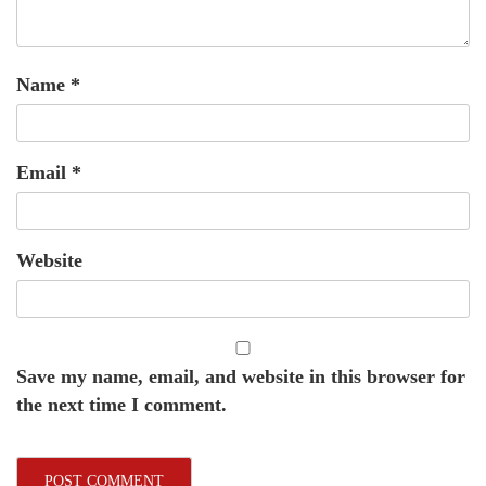
Name
*
Email
*
Website
Save my name, email, and website in this browser for
the next time I comment.