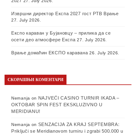
2027
27. July 2026.
Извршни директор Експа 2027 гост РТВ Врање
27. July 2026.
Експо караван у Бујановцу – прилика да се
осети део атмосфере Експа
27. July 2026.
Врање домаћин ЕКСПО каравана
26. July 2026.
СКОРАШЊИ КОМЕНТАРИ
NAJVEĆI CASINO TURNIR IKADA –
Nemanja
on
OKTOBAR SPIN FEST EKSKLUZIVNO U
MERIDIANU!
SENZACIJA ZA KRAJ SEPTEMBRA:
Nemanja
on
Priključi se Meridianovom turniru i zgrabi 500.000 u