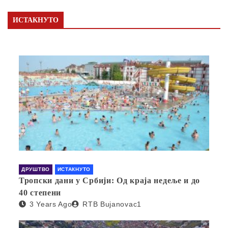
ИСТАКНУТО
ДРУШТВО
ИСТАКНУТО
Тропски дани у Србији: Од краја недеље и до
40 степени
3 Years Ago
RTB Bujanovac1