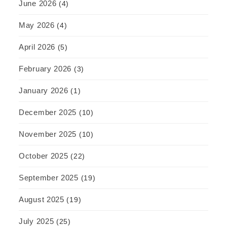
June 2026
(4)
May 2026
(4)
April 2026
(5)
February 2026
(3)
January 2026
(1)
December 2025
(10)
November 2025
(10)
October 2025
(22)
September 2025
(19)
August 2025
(19)
July 2025
(25)