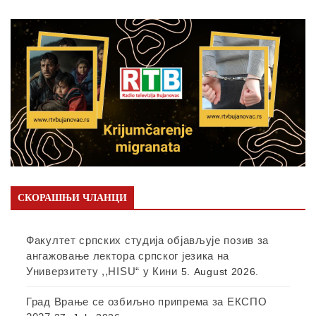
СКОРАШЊИ ЧЛАНЦИ
Факултет српских студија објављује позив за
ангажовање лектора српског језика на
Универзитету ,,HISU“ у Кини
5. August 2026.
Град Врање се озбиљно припрема за ЕКСПО