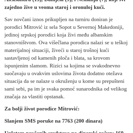
zajedno žive u veoma staroj i oronuloj kući.
Sav novčani iznos prikupljen na turniru doniran je
porodici Mitrović iz sela Sopot u Severnoj Makedoniji,
jedinoj srpskoj porodici koja živi među albanskim
stanovništvom. Ova višečlana porodica nalazi se u teškoj
materijalnoj situaciji, živeći u staroj trošnoj kući
sastavljenoj od kamenih ploča i blata, sa krovom
ispunjenim slamom. Rizici sa kojima se svakodnevno
suočavaju u ovakvim uslovima života dodatno otežava
situacija da se nalaze u okruženju u kome su prepušteni
sami sebi, pa im je svaka pomoć sunarodnika od velikog
značaja za vlastiti opstanak.
Za bolji život porodice Mitrović:
Slanjem SMS poruke na 7763 (200 dinara)