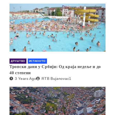
ДРУШТВО
ИСТАКНУТО
Тропски дани у Србији: Од краја недеље и до
40 степени
3 Years Ago
RTB Bujanovac1