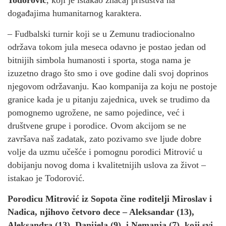
Todorović
, koji je istakao značaj prisustva na
događajima humanitarnog karaktera.
– Fudbalski turnir koji se u Zemunu tradiocionalno
održava tokom jula meseca odavno je postao jedan od
bitnijih simbola humanosti i sporta, stoga nama je
izuzetno drago što smo i ove godine dali svoj doprinos
njegovom održavanju. Kao kompanija za koju ne postoje
granice kada je u pitanju zajednica, uvek se trudimo da
pomognemo ugrožene, ne samo pojedince, već i
društvene grupe i porodice. Ovom akcijom se ne
završava naš zadatak, zato pozivamo sve ljude dobre
volje da uzmu učešće i pomognu porodici Mitrović u
dobijanju novog doma i kvalitetnijih uslova za život –
istakao je Todorović.
Porodicu Mitrović iz Sopota čine roditelji Miroslav i
Nadica, njihovo četvoro dece – Aleksandar (13),
Aleksandra (13), Danijela (9), i Nemanja (7), koji svi