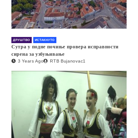
ДРУШТВО
ИСТАКНУТО
Сутра у подне почиње провера исправности
сирена за узбуњивање
3 Years Ago
RTB Bujanovac1