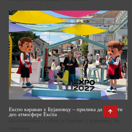
Експо караван у Бујановцу – прилика да се осети
део атмосфере Експа
Експо караван у суботу је боравио у Бујановцу. На
градском…