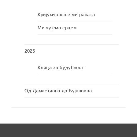
Кријумчарење миграната
Ми чујемо срцем
2025
Клица за будућност
Од Дамастиона до Бујановца