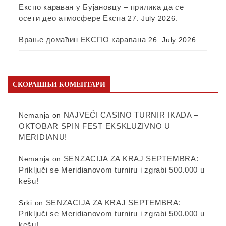
Експо караван у Бујановцу – прилика да се
осети део атмосфере Експа
27. July 2026.
Врање домаћин ЕКСПО каравана
26. July 2026.
СКОРАШЊИ КОМЕНТАРИ
NAJVEĆI CASINO TURNIR IKADA –
Nemanja
on
OKTOBAR SPIN FEST EKSKLUZIVNO U
MERIDIANU!
SENZACIJA ZA KRAJ SEPTEMBRA:
Nemanja
on
Priključi se Meridianovom turniru i zgrabi 500.000 u
kešu!
SENZACIJA ZA KRAJ SEPTEMBRA:
Srki
on
Priključi se Meridianovom turniru i zgrabi 500.000 u
kešu!