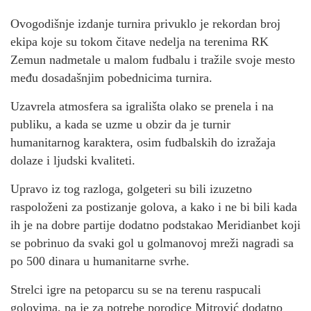
Ovogodišnje izdanje turnira privuklo je rekordan broj
ekipa koje su tokom čitave nedelja na terenima RK
Zemun nadmetale u malom fudbalu i tražile svoje mesto
među dosadašnjim pobednicima turnira.
Uzavrela atmosfera sa igrališta olako se prenela i na
publiku, a kada se uzme u obzir da je turnir
humanitarnog karaktera, osim fudbalskih do izražaja
dolaze i ljudski kvaliteti.
Upravo iz tog razloga, golgeteri su bili izuzetno
raspoloženi za postizanje golova, a kako i ne bi bili kada
ih je na dobre partije dodatno podstakao Meridianbet koji
se pobrinuo da svaki gol u golmanovoj mreži nagradi sa
po 500 dinara u humanitarne svrhe.
Strelci igre na petoparcu su se na terenu raspucali
golovima, pa je za potrebe porodice Mitrović dodatno