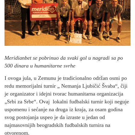
Meridianbet se pobrinuo da svaki gol u nagradi sa po
500 dinara u humanitarne svrhe
I ovoga jula, u Zemunu je tradicionalno održan osmi po
redu memorijalni turnir „ Nemanja Ljubičić Švaba“, čiji
je organizator i idejni tvorac humanitarna organizacija
„Srbi za Srbe“. Ovaj lokalni fudbalski turnir koji neguje
uspomenu i sećanje na druga iz kraja, za osam godina
svog postojanja uspeo je da izraste u jedan od
najmasovnijih beogradskih fudbalskih turnira na
otvorenom.