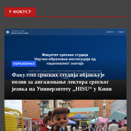
У ФОКУСУ
ОБРАЗОВАЊЕ
Факултет српских студија објављује
позив за ангажовање лектора српског
језика на Универзитету ,,HISU“ у Кини