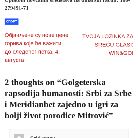
Uplatom novčanih sredstava na dinarski račun: 160-
279491-71
СПОРТ
Објављене су нове цене
TVOJA LOZINKA ZA
горива које ће важити
SREĆU GLASI:
до следећег петка, 4.
WIN&GO!
августа
2 thoughts on “
Golgeterska
rapsodija humanosti: Srbi za Srbe
i Meridianbet zajedno u igri za
bolji život porodice Mitrović
”