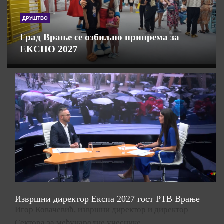
ДРУШТВО
Град Врање се озбиљно припрема за
ЕКСПО 2027
Извршни директор Експа 2027 гост РТВ Врање
Игор Ковачевић, извршни директор и директор
Сектора за међународне учеснике…