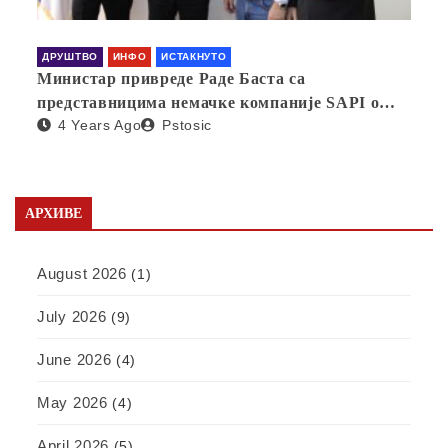
ДРУШТВО
ИНФО
ИСТАКНУТО
Министар привреде Раде Баста са
представницима немачке компаније SAPI о
4 Years Ago
Pstosic
отварању фабрике у Србији
АРХИВЕ
August 2026
(1)
July 2026
(9)
June 2026
(4)
May 2026
(4)
April 2026
(5)